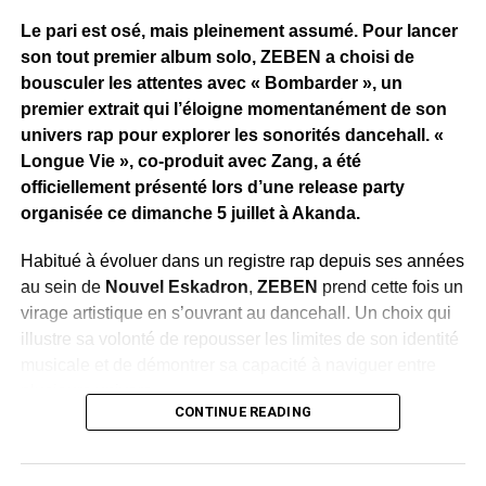
Le pari est osé, mais pleinement assumé. Pour lancer
son tout premier album solo, ZEBEN a choisi de
bousculer les attentes avec « Bombarder », un
premier extrait qui l’éloigne momentanément de son
univers rap pour explorer les sonorités dancehall. «
Longue Vie », co-produit avec Zang, a été
officiellement présenté lors d’une release party
organisée ce dimanche 5 juillet à Akanda.
Habitué à évoluer dans un registre rap depuis ses années
au sein de
Nouvel Eskadron
,
ZEBEN
prend cette fois un
virage artistique en s’ouvrant au dancehall. Un choix qui
illustre sa volonté de repousser les limites de son identité
musicale et de démontrer sa capacité à naviguer entre
plusieurs univers.
CONTINUE READING
Dévoilé en avant-première durant la soirée, le clip de
«
Bombarder »
accompagne cette évolution avec une