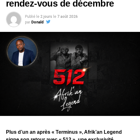
rendez-vous de décembre
Publié le
2 jours
le
7 août 2026
par
Donald
Plus d’un an après « Terminus », Afrik’an Legend
signe son retour avec « 512 », une exclusivité