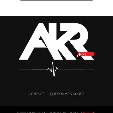
label de maintenir l’artiste au cœur de l’actualité
musicale, de conquérir de nouveaux auditeurs et de
transformer cette régularité en véritable succès populaire.
Une démarche qui reflète également la confiance placée
dans le potentiel de
MEA
.
Dans
« Bandidas »
, la chanteuse reste fidèle à son
identité musicale. Sa voix douce se mêle à une
production afro-pop aux sonorités modernes, livrant un
titre mélodieux qui confirme sa direction artistique. Sans
bouleverser sa recette,
MEA
mise sur la constance et
l’authenticité pour séduire les mélomanes.
À force d’enchaîner les sorties et de soigner sa présence
visuelle,
MEA
et
Eben Entertainment
semblent
construire, étape après étape, les bases d’une carrière qui
CONTACT
QUI SOMMES-NOUS?
pourrait bientôt être récompensée par le succès que
recherchent l’artiste et son entourage.