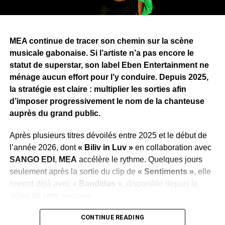
surprises que les mélomanes découvriront au fil de
l’écoute de
« Longue Vie »
.
Pour porter
« Longue Vie »
, Zang a annoncé une
MEA continue de tracer son chemin sur la scène
campagne de promotion articulée autour de sept clips,
musicale gabonaise. Si l’artiste n’a pas encore le
dont
« Bombarder »
ouvre la marche. Une stratégie qui
statut de superstar, son label Eben Entertainment ne
traduit l’ambition de faire de cet album l’un des projets
ménage aucun effort pour l’y conduire. Depuis 2025,
marquants de la scène urbaine gabonaise en 2026.
la stratégie est claire : multiplier les sorties afin
d’imposer progressivement le nom de la chanteuse
WhatsApp
Facebook
X
Telegram
Email
>>
auprès du grand public.
Après plusieurs titres dévoilés entre 2025 et le début de
l’année 2026, dont
« Biliv in Luv »
en collaboration avec
SANGO EDI
,
MEA
accélère le rythme. Quelques jours
seulement après la sortie du clip de
« Sentiments »
, elle
revient déjà avec
« Bandidas »,
disponible depuis le
début de cette semaine.
Cette succession de publications illustre la volonté du
CONTINUE READING