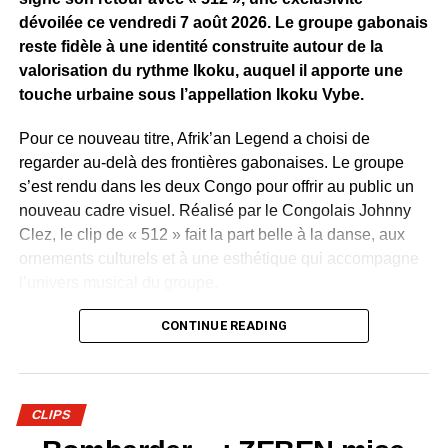
dévoilée ce vendredi 7 août 2026. Le groupe gabonais
reste fidèle à une identité construite autour de la
valorisation du rythme Ikoku, auquel il apporte une
touche urbaine sous l’appellation Ikoku Vybe.
Pour ce nouveau titre, Afrik’an Legend a choisi de
regarder au-delà des frontières gabonaises. Le groupe
s’est rendu dans les deux Congo pour offrir au public un
nouveau cadre visuel. Réalisé par le Congolais Johnny
Clez, le clip de « 512 » fait la part belle à la danse, aux
ornements culturels et à une esthétique qui accompagne
l’univers musical du groupe.
Ce déplacement traduit aussi une ambition déjà affichée
CONTINUE READING
depuis le succès de « C’est comment ? » : faire voyager
la musique d’Afrik’an Legend et lui donner une résonance
au-delà du Gabon.
CLIPS
Devenu l’un des classiques du groupe, « C’est comment