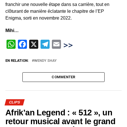
franchir une nouvelle étape dans sa carrière, tout en
clôturant de manière éclatante le chapitre de l’EP
Enigma, sorti en novembre 2022.
Mihi…
WhatsApp
Facebook
X
Telegram
Email
>>
EN RELATION:
WENDY SHAY
COMMENTER
CLIPS
Afrik’an Legend : « 512 », un
retour musical avant le grand