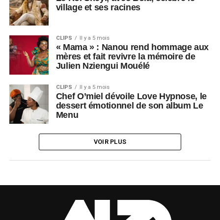
village et ses racines
CLIPS
Il y a 5 mois
« Mama » : Nanou rend hommage aux
mères et fait revivre la mémoire de
Julien Nziengui Mouélé
CLIPS
Il y a 5 mois
Chef O’miel dévoile Love Hypnose, le
dessert émotionnel de son album Le
Menu
VOIR PLUS