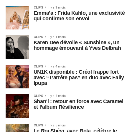
CLIPS
Il y a 1 mois
Emma’a : Frida Kahlo, une exclusivité
qui confirme son envol
CLIPS
Il y a 1 mois
Karen Dee dévoile « Sunshine », un
hommage émouvant à Yves Delbrah
CLIPS
Il y a 4 mois
UN1K disponible : Créol frappe fort
avec “T’arrête pas” en duo avec Fally
Ipupa
CLIPS
Il y a 4 mois
Shan’l : retour en force avec Caramel
et l’album Résilience
CLIPS
Il y a 5 mois
Le Roi Shéyi, avec Bola, célèbre le