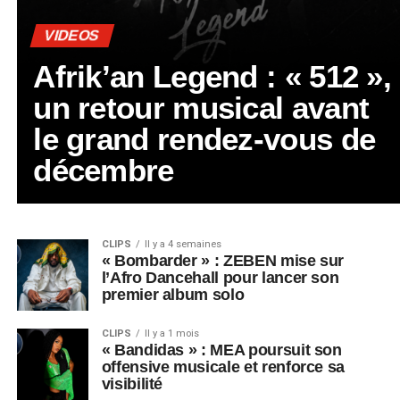
VIDEOS
Afrik’an Legend : « 512 »,
un retour musical avant
le grand rendez-vous de
décembre
CLIPS
Il y a 4 semaines
« Bombarder » : ZEBEN mise sur
l’Afro Dancehall pour lancer son
premier album solo
CLIPS
Il y a 1 mois
« Bandidas » : MEA poursuit son
offensive musicale et renforce sa
visibilité