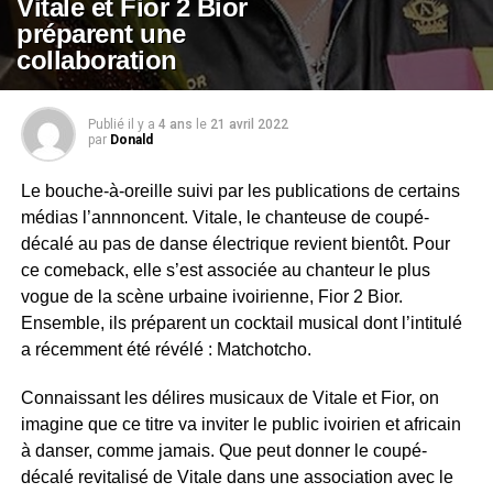
Vitale et Fior 2 Bior
préparent une
collaboration
Publié il y a
4 ans
le
21 avril 2022
par
Donald
Le bouche-à-oreille suivi par les publications de certains
médias l’annnoncent. Vitale, le chanteuse de coupé-
décalé au pas de danse électrique revient bientôt. Pour
ce comeback, elle s’est associée au chanteur le plus
vogue de la scène urbaine ivoirienne, Fior 2 Bior.
Ensemble, ils préparent un cocktail musical dont l’intitulé
a récemment été révélé : Matchotcho.
Connaissant les délires musicaux de Vitale et Fior, on
imagine que ce titre va inviter le public ivoirien et africain
à danser, comme jamais. Que peut donner le coupé-
décalé revitalisé de Vitale dans une association avec le