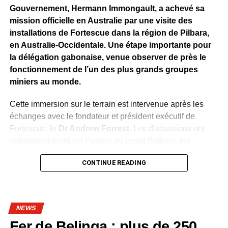
Gouvernement, Hermann Immongault, a achevé sa
mission officielle en Australie par une visite des
installations de Fortescue dans la région de Pilbara,
en Australie-Occidentale. Une étape importante pour
la délégation gabonaise, venue observer de près le
fonctionnement de l’un des plus grands groupes
miniers au monde.
Cette immersion sur le terrain est intervenue après les
échanges avec le fondateur et président exécutif de
Fortescue, le
Dr Andrew Forrest
. Les discussions ont
notamment porté sur l’avenir du projet Belinga, les
infrastructures nécessaires à son développement, les
CONTINUE READING
investissements, l’industrialisation, la formation des
Gabonais et le transfert de technologies.
À Pilbara, la délégation a découvert une chaîne de
NEWS
production entièrement intégrée, allant de l’extraction du
Fer de Belinga : plus de 250
minerai à son traitement, puis à son transport et à son