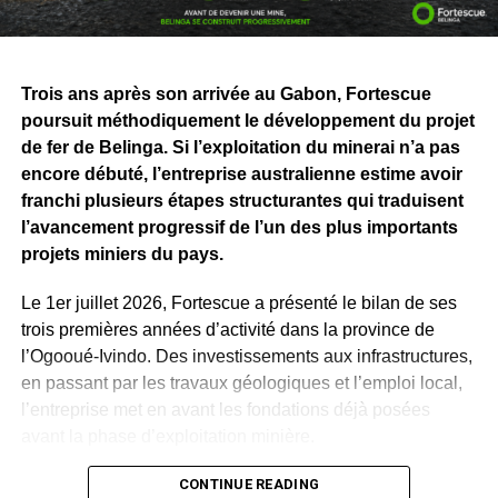
tonnes de minerai chaque année
. Il emploie plus de
20
000 personnes
, a réalisé des projets d’une valeur de
46,2 milliards de dollars
et expédié plus de
2,5 milliards
Trois ans après son arrivée au Gabon, Fortescue
de tonnes de minerai à travers le monde
.
poursuit méthodiquement le développement du projet
Pour le Gabon, cette visite va bien au-delà de la
de fer de Belinga. Si l’exploitation du minerai n’a pas
découverte d’installations industrielles. Elle permet de
encore débuté, l’entreprise australienne estime avoir
mieux mesurer ce que représentera, demain, le
franchi plusieurs étapes structurantes qui traduisent
développement de Belinga, actuellement en phase
l’avancement progressif de l’un des plus importants
d’exploration par Fortescue Belinga.
projets miniers du pays.
Derrière les chiffres et les machines, l’enjeu concerne
Le 1er juillet 2026, Fortescue a présenté le bilan de ses
surtout les emplois, la formation des jeunes, les
trois premières années d’activité dans la province de
infrastructures et les perspectives offertes aux
l’Ogooué-Ivindo. Des investissements aux infrastructures,
populations. En se rendant à Pilbara, Hermann
en passant par les travaux géologiques et l’emploi local,
Immongault a voulu voir, comprendre et préparer les
l’entreprise met en avant les fondations déjà posées
prochaines étapes. L’ambition demeure de faire de
avant la phase d’exploitation minière.
Belinga un projet capable de soutenir durablement
Selon les chiffres communiqués, plus de
CONTINUE READING
250 milliards de
l’industrialisation et la prospérité du Gabon.