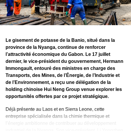
Ces réalisations s’inscrivent dans la continuité de la
convention minière signée entre l’État gabonais et
Fortescue, qui prévoit, à terme, des investissements de
plusieurs milliards de dollars ainsi que la création de
milliers d’emplois directs et indirects.
Le gisement de potasse de la Banio, situé dans la
province de la Nyanga, continue de renforcer
Si les attentes demeurent importantes autour du
l’attractivité économique du Gabon. Le 17 juillet
lancement effectif de l’exploitation minière, le bilan
dernier, le vice-président du gouvernement, Hermann
présenté par Fortescue rappelle qu’avant de devenir une
Immongault, entouré des ministres en charge des
mine, Belinga se construit progressivement. Les
Transports, des Mines, de l’Énergie, de l’Industrie et
investissements consentis, les infrastructures déployées
de l’Environnement, a reçu une délégation de la
et les travaux techniques engagés constituent autant
holding chinoise Hui Neng Group venue explorer les
d’étapes qui permettront de déterminer le rythme et
opportunités offertes par ce projet stratégique.
l’ampleur des prochaines phases de ce projet stratégique
pour l’économie gabonaise.
Déjà présente au Laos et en Sierra Leone, cette
entreprise spécialisée dans la chimie thermique et
WhatsApp
Facebook
X
Telegram
Email
>>
l’énergie ambitionne de contribuer au développement
industriel de la Nyanga. Son vice-président, Li Yongzhen,