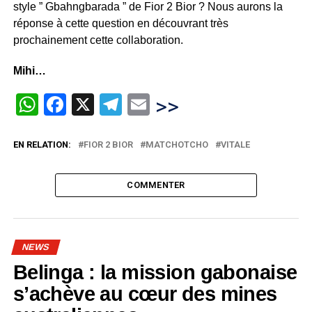
style ” Gbahngbarada ” de Fior 2 Bior ? Nous aurons la
réponse à cette question en découvrant très
prochainement cette collaboration.
Mihi…
WhatsApp
Facebook
X
Telegram
Email
>>
EN RELATION:
FIOR 2 BIOR
MATCHOTCHO
VITALE
COMMENTER
NEWS
Belinga : la mission gabonaise
s’achève au cœur des mines