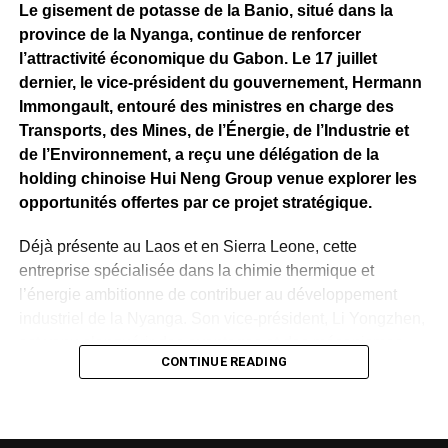
milliers d’emplois directs et indirects.
Le gisement de potasse de la Banio, situé dans la
province de la Nyanga, continue de renforcer
Si les attentes demeurent importantes autour du
l’attractivité économique du Gabon. Le 17 juillet
lancement effectif de l’exploitation minière, le bilan
dernier, le vice-président du gouvernement, Hermann
présenté par Fortescue rappelle qu’avant de devenir une
Immongault, entouré des ministres en charge des
mine, Belinga se construit progressivement. Les
Transports, des Mines, de l’Énergie, de l’Industrie et
investissements consentis, les infrastructures déployées
de l’Environnement, a reçu une délégation de la
et les travaux techniques engagés constituent autant
holding chinoise Hui Neng Group venue explorer les
d’étapes qui permettront de déterminer le rythme et
opportunités offertes par ce projet stratégique.
l’ampleur des prochaines phases de ce projet stratégique
pour l’économie gabonaise.
Déjà présente au Laos et en Sierra Leone, cette
entreprise spécialisée dans la chimie thermique et
WhatsApp
Facebook
X
Telegram
Email
>>
l’énergie ambitionne de contribuer au développement
industriel de la Nyanga. Son vice-président, Li Yongzhen,
est venu s’enquérir des avantages et des mécanismes
CONTINUE READING
proposés par l’État gabonais dans le cadre d’un éventuel
partenariat autour de l’exploitation de la potasse de la
Banio.