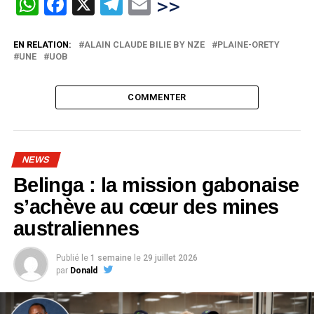
WhatsApp
Facebook
X
Telegram
Email
>>
EN RELATION:
ALAIN CLAUDE BILIE BY NZE
PLAINE-ORETY
UNE
UOB
COMMENTER
NEWS
Belinga : la mission gabonaise
s’achève au cœur des mines
australiennes
Publié le
1 semaine
le
29 juillet 2026
par
Donald