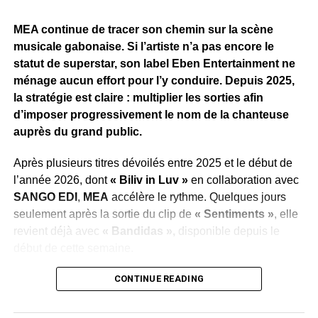
Pour porter
« Longue Vie »
, Zang a annoncé une
MEA continue de tracer son chemin sur la scène
campagne de promotion articulée autour de sept clips,
musicale gabonaise. Si l’artiste n’a pas encore le
dont
« Bombarder »
ouvre la marche. Une stratégie qui
statut de superstar, son label Eben Entertainment ne
traduit l’ambition de faire de cet album l’un des projets
ménage aucun effort pour l’y conduire. Depuis 2025,
marquants de la scène urbaine gabonaise en 2026.
la stratégie est claire : multiplier les sorties afin
d’imposer progressivement le nom de la chanteuse
WhatsApp
Facebook
X
Telegram
Email
>>
auprès du grand public.
Après plusieurs titres dévoilés entre 2025 et le début de
l’année 2026, dont
« Biliv in Luv »
en collaboration avec
SANGO EDI
,
MEA
accélère le rythme. Quelques jours
seulement après la sortie du clip de
« Sentiments »
, elle
revient déjà avec
« Bandidas »,
disponible depuis le
début de cette semaine.
Cette succession de publications illustre la volonté du
CONTINUE READING
label de maintenir l’artiste au cœur de l’actualité
musicale, de conquérir de nouveaux auditeurs et de