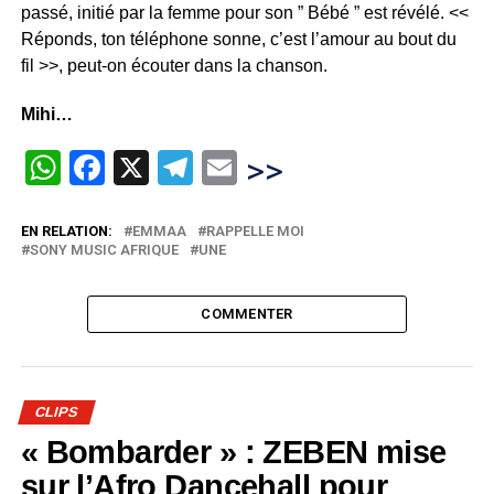
passé, initié par la femme pour son ” Bébé ” est révélé. <<
Réponds, ton téléphone sonne, c’est l’amour au bout du
fil >>, peut-on écouter dans la chanson.
Mihi…
WhatsApp
Facebook
X
Telegram
Email
>>
EN RELATION:
EMMAA
RAPPELLE MOI
SONY MUSIC AFRIQUE
UNE
COMMENTER
CLIPS
« Bombarder » : ZEBEN mise
sur l’Afro Dancehall pour