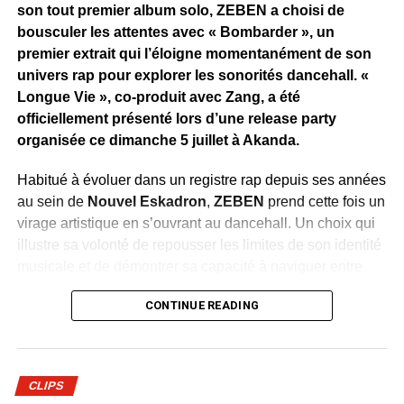
son tout premier album solo, ZEBEN a choisi de
bousculer les attentes avec « Bombarder », un
premier extrait qui l’éloigne momentanément de son
univers rap pour explorer les sonorités dancehall. «
Longue Vie », co-produit avec Zang, a été
officiellement présenté lors d’une release party
organisée ce dimanche 5 juillet à Akanda.
Habitué à évoluer dans un registre rap depuis ses années
au sein de
Nouvel Eskadron
,
ZEBEN
prend cette fois un
virage artistique en s’ouvrant au dancehall. Un choix qui
illustre sa volonté de repousser les limites de son identité
musicale et de démontrer sa capacité à naviguer entre
plusieurs univers.
CONTINUE READING
Dévoilé en avant-première durant la soirée, le clip de
«
Bombarder »
accompagne cette évolution avec une
réalisation aux couleurs de la culture jamaïcaine.
CLIPS
Chorégraphies dynamiques, danseuses et ambiance