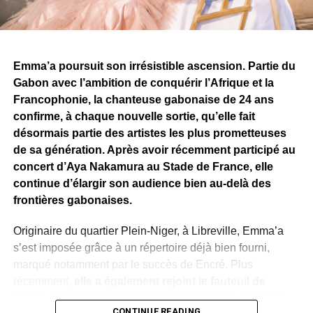
Emma’a poursuit son irrésistible ascension. Partie du
Gabon avec l’ambition de conquérir l’Afrique et la
Francophonie, la chanteuse gabonaise de 24 ans
confirme, à chaque nouvelle sortie, qu’elle fait
désormais partie des artistes les plus prometteuses
de sa génération. Après avoir récemment participé au
concert d’Aya Nakamura au Stade de France, elle
continue d’élargir son audience bien au-delà des
frontières gabonaises.
Originaire du quartier Plein-Niger, à Libreville, Emma’a
s’est imposée grâce à un répertoire déjà bien fourni,
marqué notamment par le succès de Encré. Plus
récemment,
elle a également rejoint le fauteuil de
coach de The Voice Afrique Francophone
, aux côtés
CONTINUE READING