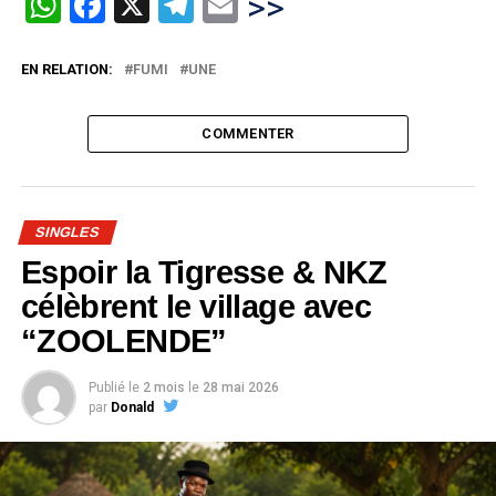
WhatsApp
Facebook
X
Telegram
Email
>>
EN RELATION:
FUMI
UNE
COMMENTER
SINGLES
Espoir la Tigresse & NKZ
célèbrent le village avec
“ZOOLENDE”
Publié le
2 mois
le
28 mai 2026
par
Donald