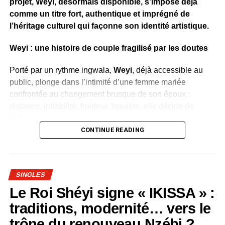
projet, Weyi, désormais disponible, s’impose déjà
livrent une chanson qui célèbre le village, l’identité
comme un titre fort, authentique et imprégné de
culturelle et l’attachement au terroir gabonais.
l’héritage culturel qui façonne son identité artistique.
’
Weyi : une histoire de couple fragilisé par les doutes
WhatsApp
Facebook
X
Telegram
Email
>>
Porté par un rythme ingwala,
Weyi
, déjà accessible au
public, plonge dans l’intimité d’une femme mariée
confrontée au changement brusque de son époux :
distance, irritabilité, froideur. Inquiète, elle décide de
l’affronter pour comprendre ce qui perturbe leur relation.
CONTINUE READING
Dans ce morceau, elle réaffirme son amour tout en
rappelant à son conjoint de ne pas se laisser influencer
par les rumeurs et les jalousies extérieures. Weyi devient
SINGLES
alors un message universel sur la confiance, la
communication et la résistance face aux on-dit.
Le Roi Shéyi signe « IKISSA » :
Avec ce titre, Carine Mirly démontre sa
capacité à
traditions, modernité… vers le
raconter des moments sensibles du quotidien à
trône du renouveau Nzébi ?
travers une interprétation vibrante et profondément