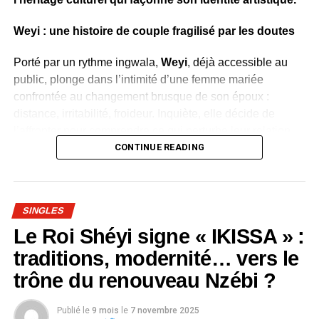
Weyi : une histoire de couple fragilisé par les doutes
Porté par un rythme ingwala,
Weyi
, déjà accessible au
public, plonge dans l’intimité d’une femme mariée
confrontée au changement brusque de son époux :
distance, irritabilité, froideur. Inquiète, elle décide de
l’affronter pour comprendre ce qui perturbe leur relation.
CONTINUE READING
Dans ce morceau, elle réaffirme son amour tout en
rappelant à son conjoint de ne pas se laisser influencer
par les rumeurs et les jalousies extérieures. Weyi devient
SINGLES
alors un message universel sur la confiance, la
communication et la résistance face aux on-dit.
Le Roi Shéyi signe « IKISSA » :
Avec ce titre, Carine Mirly démontre sa
capacité à
traditions, modernité… vers le
raconter des moments sensibles du quotidien à
trône du renouveau Nzébi ?
travers une interprétation vibrante et profondément
humaine
.
Publié le
9 mois
le
7 novembre 2025