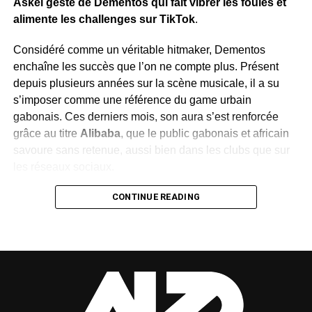
Askel geste de Dementos qui fait vibrer les foules et
carrière solo de Le Roi Shéyi,
un subtil équilibre entre
alimente les challenges sur TikTok
.
héritage culturel et innovation artistique.
Considéré comme un véritable hitmaker, Dementos
Avec ce retour, Le Roi Shéyi confirme sa volonté de porter
enchaîne les succès que l’on ne compte plus. Présent
la culture Nzébi vers de nouveaux horizons, en faisant
depuis plusieurs années sur la scène musicale, il a su
dialoguer tradition et modernité pour les générations
s’imposer comme une référence du game urbain
futures.
gabonais. Ces derniers mois, son aura s’est renforcée
WhatsApp
Facebook
X
Telegram
Email
>>
grâce au titre
Alibaba
, que le public gabonais et africain
savoure sans retenue, aussi bien dans les clubs que sur
les réseaux sociaux.
Alors que beaucoup pensaient qu’il avait atteint son
CONTINUE READING
apogée, Dementos surprend encore avec Askel geste, un
morceau explosif devenu en quelques jours un véritable
hymne national. Le titre cumule déjà plus de
450 000
vues sur YouTube,
et le clip, très attendu, promet de
prolonger cette dynamique.
Ce qui distingue Askel geste, c’est avant tout son énergie