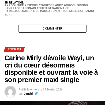
EN RELATION:
#ZOOLENDE #ESPOIRLATIGRESSE #NKZ #OGOOUEIVINDO
#VILLAGEGABONAIS #CULTUREGABONAISE
#MUSIQUEGABONAISE #AUGABONPARTOUTJESUISCHEZMOI
UNE
COMMENTER
SINGLES
Carine Mirly dévoile Weyi, un
cri du cœur désormais
disponible et ouvrant la voie à
son premier maxi single
Publié le
6 mois
le
15 février 2026
par
Donald