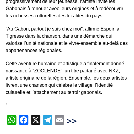
progressivement de leur jeunesse, l’artiste invite les
Gabonais à renouer avec leurs origines et à redécouvrir
les richesses culturelles des localités du pays.
“Au Gabon, partout je suis chez moi”, affirme Espoir la
Tigresse dans la chanson, dans une démarche qui
valorise l’unité nationale et le vivre-ensemble au-delà des
appartenances régionales.
Cette aventure humaine et artistique a finalement donné
naissance à “ZOOLENDE”, un titre partagé avec NKZ,
artiste originaire de la région. Ensemble, les deux artistes
livrent une chanson qui célèbre le village, l’identité
culturelle et l’attachement au terroir gabonais.
’
WhatsApp
Facebook
X
Telegram
Email
>>