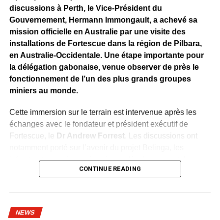
discussions à Perth, le Vice-Président du
Gouvernement, Hermann Immongault, a achevé sa
mission officielle en Australie par une visite des
installations de Fortescue dans la région de Pilbara,
en Australie-Occidentale. Une étape importante pour
la délégation gabonaise, venue observer de près le
fonctionnement de l’un des plus grands groupes
miniers au monde.
Cette immersion sur le terrain est intervenue après les
échanges avec le fondateur et président exécutif de
Fortescue, le
Dr Andrew Forrest
. Les discussions ont
notamment porté sur l’avenir du projet Belinga, les
infrastructures nécessaires à son développement, les
CONTINUE READING
investissements, l’industrialisation, la formation des
Gabonais et le transfert de technologies.
À Pilbara, la délégation a découvert une chaîne de
NEWS
production entièrement intégrée, allant de l’extraction du