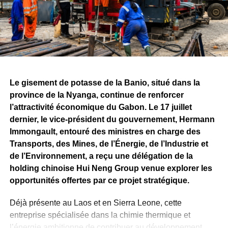
développement de Belinga.
Ces réalisations s’inscrivent dans la continuité de la
convention minière signée entre l’État gabonais et
Fortescue, qui prévoit, à terme, des investissements de
plusieurs milliards de dollars ainsi que la création de
milliers d’emplois directs et indirects.
Le gisement de potasse de la Banio, situé dans la
province de la Nyanga, continue de renforcer
Si les attentes demeurent importantes autour du
l’attractivité économique du Gabon. Le 17 juillet
lancement effectif de l’exploitation minière, le bilan
dernier, le vice-président du gouvernement, Hermann
présenté par Fortescue rappelle qu’avant de devenir une
Immongault, entouré des ministres en charge des
mine, Belinga se construit progressivement. Les
Transports, des Mines, de l’Énergie, de l’Industrie et
investissements consentis, les infrastructures déployées
de l’Environnement, a reçu une délégation de la
et les travaux techniques engagés constituent autant
holding chinoise Hui Neng Group venue explorer les
d’étapes qui permettront de déterminer le rythme et
opportunités offertes par ce projet stratégique.
l’ampleur des prochaines phases de ce projet stratégique
pour l’économie gabonaise.
Déjà présente au Laos et en Sierra Leone, cette
entreprise spécialisée dans la chimie thermique et
WhatsApp
Facebook
X
Telegram
Email
>>
l’énergie ambitionne de contribuer au développement