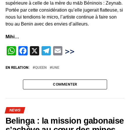
supérieure à celle de la mère du rn&b Béninois : Zeynab.
Portée par cette considération qu’elle jugerait flatteuse, si
nous lui tendions le micro, l’artiste continue à faire son
trou au Benin avec des envies d’ailleurs.
Mihi…
WhatsApp
Facebook
X
Telegram
Email
>>
EN RELATION:
QUEEN
UNE
COMMENTER
NEWS
Belinga : la mission gabonaise
s’achève au cœur des mines