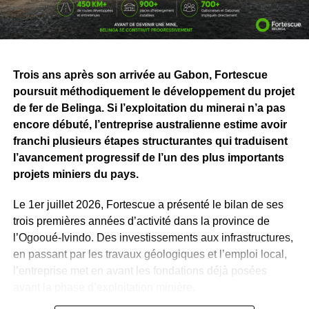
Le groupe transporte ainsi plus de 200
millions de
tonnes de minerai chaque année
. Il emploie plus de
20
000 personnes
, a réalisé des projets d’une valeur de
46,2 milliards de dollars
et expédié plus de
2,5 milliards
Trois ans après son arrivée au Gabon, Fortescue
de tonnes de minerai à travers le monde
.
poursuit méthodiquement le développement du projet
Pour le Gabon, cette visite va bien au-delà de la
de fer de Belinga. Si l’exploitation du minerai n’a pas
découverte d’installations industrielles. Elle permet de
encore débuté, l’entreprise australienne estime avoir
mieux mesurer ce que représentera, demain, le
franchi plusieurs étapes structurantes qui traduisent
développement de Belinga, actuellement en phase
l’avancement progressif de l’un des plus importants
d’exploration par Fortescue Belinga.
projets miniers du pays.
Derrière les chiffres et les machines, l’enjeu concerne
Le 1er juillet 2026, Fortescue a présenté le bilan de ses
surtout les emplois, la formation des jeunes, les
trois premières années d’activité dans la province de
infrastructures et les perspectives offertes aux
l’Ogooué-Ivindo. Des investissements aux infrastructures,
populations. En se rendant à Pilbara, Hermann
en passant par les travaux géologiques et l’emploi local,
Immongault a voulu voir, comprendre et préparer les
l’entreprise met en avant les fondations déjà posées
prochaines étapes. L’ambition demeure de faire de
avant la phase d’exploitation minière.
Belinga un projet capable de soutenir durablement