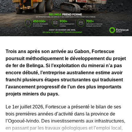
activités minières, ferroviaires et portuaires grâce aux
données en temps réel et aux technologies autonomes.
Le groupe transporte ainsi plus de 200
millions de
tonnes de minerai chaque année
. Il emploie plus de
20
000 personnes
, a réalisé des projets d’une valeur de
46,2 milliards de dollars
et expédié plus de
2,5 milliards
Trois ans après son arrivée au Gabon, Fortescue
de tonnes de minerai à travers le monde
.
poursuit méthodiquement le développement du projet
Pour le Gabon, cette visite va bien au-delà de la
de fer de Belinga. Si l’exploitation du minerai n’a pas
découverte d’installations industrielles. Elle permet de
encore débuté, l’entreprise australienne estime avoir
mieux mesurer ce que représentera, demain, le
franchi plusieurs étapes structurantes qui traduisent
développement de Belinga, actuellement en phase
l’avancement progressif de l’un des plus importants
d’exploration par Fortescue Belinga.
projets miniers du pays.
Derrière les chiffres et les machines, l’enjeu concerne
Le 1er juillet 2026, Fortescue a présenté le bilan de ses
surtout les emplois, la formation des jeunes, les
trois premières années d’activité dans la province de
infrastructures et les perspectives offertes aux
l’Ogooué-Ivindo. Des investissements aux infrastructures,
populations. En se rendant à Pilbara, Hermann
en passant par les travaux géologiques et l’emploi local,