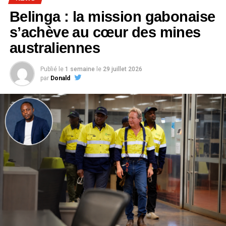
Belinga : la mission gabonaise
s’achève au cœur des mines
australiennes
Publié le
1 semaine
le
29 juillet 2026
par
Donald