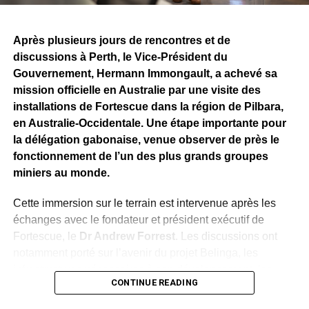
Après plusieurs jours de rencontres et de
discussions à Perth, le Vice-Président du
Gouvernement, Hermann Immongault, a achevé sa
mission officielle en Australie par une visite des
installations de Fortescue dans la région de Pilbara,
en Australie-Occidentale. Une étape importante pour
la délégation gabonaise, venue observer de près le
fonctionnement de l’un des plus grands groupes
miniers au monde.
Cette immersion sur le terrain est intervenue après les
échanges avec le fondateur et président exécutif de
Fortescue, le
Dr Andrew Forrest
. Les discussions ont
notamment porté sur l’avenir du projet Belinga, les
infrastructures nécessaires à son développement, les
CONTINUE READING
investissements, l’industrialisation, la formation des
Gabonais et le transfert de technologies.