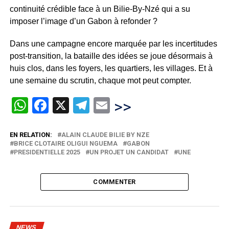
continuité crédible face à un Bilie-By-Nzé qui a su
imposer l’image d’un Gabon à refonder ?
Dans une campagne encore marquée par les incertitudes
post-transition, la bataille des idées se joue désormais à
huis clos, dans les foyers, les quartiers, les villages. Et à
une semaine du scrutin, chaque mot peut compter.
WhatsApp
Facebook
X
Telegram
Email
>>
EN RELATION:
ALAIN CLAUDE BILIE BY NZE
BRICE CLOTAIRE OLIGUI NGUEMA
GABON
PRESIDENTIELLE 2025
UN PROJET UN CANDIDAT
UNE
COMMENTER
NEWS