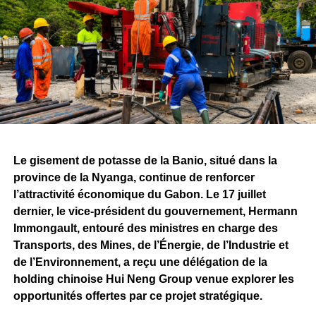
Gabonais sont aujourd’hui directement impliqués
dans le projet
, témoignant de la volonté affichée
d’associer les compétences nationales au
développement de Belinga.
Ces réalisations s’inscrivent dans la continuité de la
convention minière signée entre l’État gabonais et
Fortescue, qui prévoit, à terme, des investissements de
plusieurs milliards de dollars ainsi que la création de
milliers d’emplois directs et indirects.
Le gisement de potasse de la Banio, situé dans la
province de la Nyanga, continue de renforcer
Si les attentes demeurent importantes autour du
l’attractivité économique du Gabon. Le 17 juillet
lancement effectif de l’exploitation minière, le bilan
dernier, le vice-président du gouvernement, Hermann
présenté par Fortescue rappelle qu’avant de devenir une
Immongault, entouré des ministres en charge des
mine, Belinga se construit progressivement. Les
Transports, des Mines, de l’Énergie, de l’Industrie et
investissements consentis, les infrastructures déployées
de l’Environnement, a reçu une délégation de la
et les travaux techniques engagés constituent autant
holding chinoise Hui Neng Group venue explorer les
d’étapes qui permettront de déterminer le rythme et
opportunités offertes par ce projet stratégique.
l’ampleur des prochaines phases de ce projet stratégique