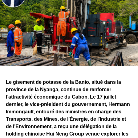
en avant par l’entreprise. Plus de
700 Gabonaises et
Gabonais sont aujourd’hui directement impliqués
dans le projet
, témoignant de la volonté affichée
d’associer les compétences nationales au
développement de Belinga.
Ces réalisations s’inscrivent dans la continuité de la
convention minière signée entre l’État gabonais et
Fortescue, qui prévoit, à terme, des investissements de
plusieurs milliards de dollars ainsi que la création de
milliers d’emplois directs et indirects.
Le gisement de potasse de la Banio, situé dans la
province de la Nyanga, continue de renforcer
Si les attentes demeurent importantes autour du
l’attractivité économique du Gabon. Le 17 juillet
lancement effectif de l’exploitation minière, le bilan
dernier, le vice-président du gouvernement, Hermann
présenté par Fortescue rappelle qu’avant de devenir une
Immongault, entouré des ministres en charge des
mine, Belinga se construit progressivement. Les
Transports, des Mines, de l’Énergie, de l’Industrie et
investissements consentis, les infrastructures déployées
de l’Environnement, a reçu une délégation de la
et les travaux techniques engagés constituent autant
holding chinoise Hui Neng Group venue explorer les
d’étapes qui permettront de déterminer le rythme et