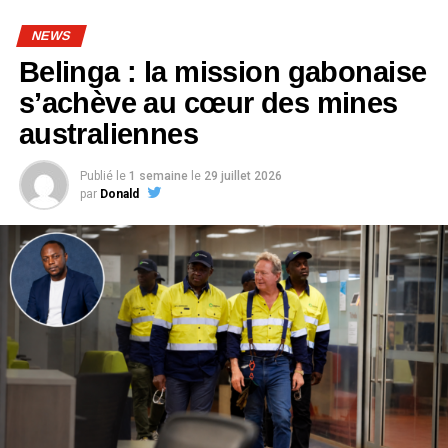
NEWS
Belinga : la mission gabonaise
s’achève au cœur des mines
australiennes
Publié le
1 semaine
le
29 juillet 2026
par
Donald