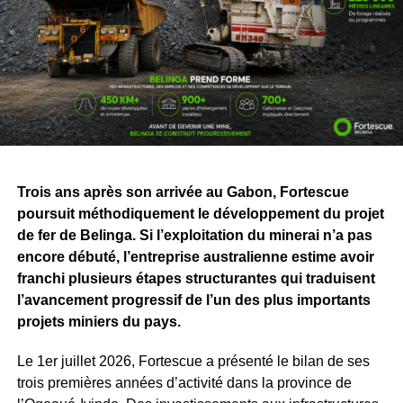
départs de navires minéraliers
. À Perth, le centre
d’opérations « The Hive » permet de suivre à distance les
activités minières, ferroviaires et portuaires grâce aux
données en temps réel et aux technologies autonomes.
Le groupe transporte ainsi plus de 200
millions de
tonnes de minerai chaque année
. Il emploie plus de
20
000 personnes
, a réalisé des projets d’une valeur de
46,2 milliards de dollars
et expédié plus de
2,5 milliards
Trois ans après son arrivée au Gabon, Fortescue
de tonnes de minerai à travers le monde
.
poursuit méthodiquement le développement du projet
Pour le Gabon, cette visite va bien au-delà de la
de fer de Belinga. Si l’exploitation du minerai n’a pas
découverte d’installations industrielles. Elle permet de
encore débuté, l’entreprise australienne estime avoir
mieux mesurer ce que représentera, demain, le
franchi plusieurs étapes structurantes qui traduisent
développement de Belinga, actuellement en phase
l’avancement progressif de l’un des plus importants
d’exploration par Fortescue Belinga.
projets miniers du pays.
Derrière les chiffres et les machines, l’enjeu concerne
Le 1er juillet 2026, Fortescue a présenté le bilan de ses
surtout les emplois, la formation des jeunes, les
trois premières années d’activité dans la province de
infrastructures et les perspectives offertes aux