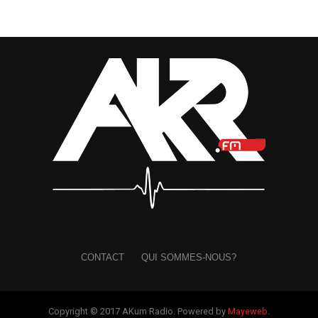
musicale, de conquérir de nouveaux auditeurs et de
transformer cette régularité en véritable succès populaire.
Une démarche qui reflète également la confiance placée
dans le potentiel de
MEA
.
Dans
« Bandidas »
, la chanteuse reste fidèle à son
identité musicale. Sa voix douce se mêle à une
production afro-pop aux sonorités modernes, livrant un
titre mélodieux qui confirme sa direction artistique. Sans
bouleverser sa recette,
MEA
mise sur la constance et
l’authenticité pour séduire les mélomanes.
À force d’enchaîner les sorties et de soigner sa présence
visuelle,
MEA
et
Eben Entertainment
semblent
construire, étape après étape, les bases d’une carrière qui
CONTACT
QUI SOMMES-NOUS?
pourrait bientôt être récompensée par le succès que
recherchent l’artiste et son entourage.
Copyright © 2017 AKum Radio. Powered by
Mayeweb
.