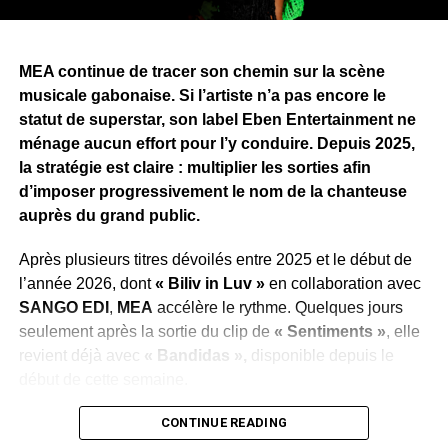
l’écoute de
« Longue Vie »
.
Pour porter
« Longue Vie »
, Zang a annoncé une
MEA continue de tracer son chemin sur la scène
campagne de promotion articulée autour de sept clips,
musicale gabonaise. Si l’artiste n’a pas encore le
dont
« Bombarder »
ouvre la marche. Une stratégie qui
statut de superstar, son label Eben Entertainment ne
traduit l’ambition de faire de cet album l’un des projets
ménage aucun effort pour l’y conduire. Depuis 2025,
marquants de la scène urbaine gabonaise en 2026.
la stratégie est claire : multiplier les sorties afin
d’imposer progressivement le nom de la chanteuse
WhatsApp
Facebook
X
Telegram
Email
>>
auprès du grand public.
Après plusieurs titres dévoilés entre 2025 et le début de
l’année 2026, dont
« Biliv in Luv »
en collaboration avec
SANGO EDI
,
MEA
accélère le rythme. Quelques jours
seulement après la sortie du clip de
« Sentiments »
, elle
revient déjà avec
« Bandidas »,
disponible depuis le
début de cette semaine.
Cette succession de publications illustre la volonté du
CONTINUE READING
label de maintenir l’artiste au cœur de l’actualité