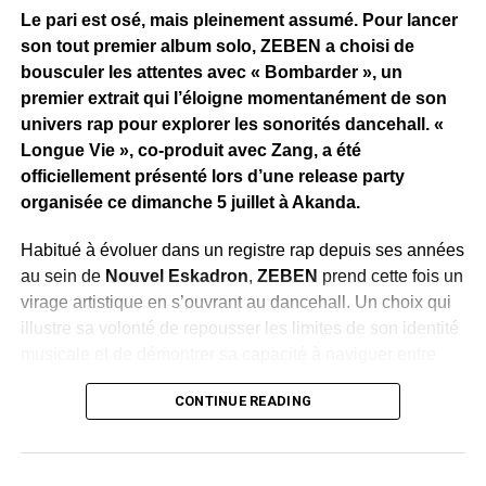
Le pari est osé, mais pleinement assumé. Pour lancer
son tout premier album solo, ZEBEN a choisi de
bousculer les attentes avec « Bombarder », un
premier extrait qui l’éloigne momentanément de son
univers rap pour explorer les sonorités dancehall. «
Longue Vie », co-produit avec Zang, a été
officiellement présenté lors d’une release party
organisée ce dimanche 5 juillet à Akanda.
Habitué à évoluer dans un registre rap depuis ses années
au sein de
Nouvel Eskadron
,
ZEBEN
prend cette fois un
virage artistique en s’ouvrant au dancehall. Un choix qui
illustre sa volonté de repousser les limites de son identité
musicale et de démontrer sa capacité à naviguer entre
plusieurs univers.
CONTINUE READING
Dévoilé en avant-première durant la soirée, le clip de
«
Bombarder »
accompagne cette évolution avec une
réalisation aux couleurs de la culture jamaïcaine.