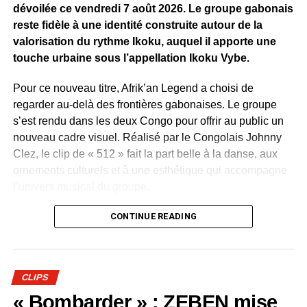
dévoilée ce vendredi 7 août 2026. Le groupe gabonais
reste fidèle à une identité construite autour de la
valorisation du rythme Ikoku, auquel il apporte une
touche urbaine sous l’appellation Ikoku Vybe.
Pour ce nouveau titre, Afrik’an Legend a choisi de
regarder au-delà des frontières gabonaises. Le groupe
s’est rendu dans les deux Congo pour offrir au public un
nouveau cadre visuel. Réalisé par le Congolais Johnny
Clez, le clip de « 512 » fait la part belle à la danse, aux
ornements culturels et à une esthétique qui accompagne
l’univers musical du groupe.
Ce déplacement traduit aussi une ambition déjà affichée
CONTINUE READING
depuis le succès de « C’est comment ? » : faire voyager
la musique d’Afrik’an Legend et lui donner une résonance
au-delà du Gabon.
CLIPS
Devenu l’un des classiques du groupe, « C’est comment
« Bombarder » : ZEBEN mise