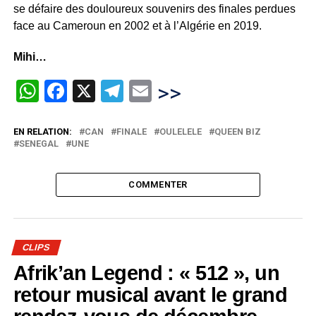
se défaire des douloureux souvenirs des finales perdues
face au Cameroun en 2002 et à l’Algérie en 2019.
Mihi…
WhatsApp
Facebook
X
Telegram
Email
>>
EN RELATION:
CAN
FINALE
OULELELE
QUEEN BIZ
SENEGAL
UNE
COMMENTER
CLIPS
Afrik’an Legend : « 512 », un
retour musical avant le grand