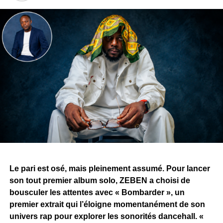
clip. Afrik’an Legend y annonce son premier grand
concert, prévu le 5 décembre 2026.
Un rendez-vous loin d’être anodin puisqu’il marquera
également les 10 ans d’existence du groupe. Entre
nouvelle sortie, ouverture internationale, collaboration
annoncée avec Fally Ipupa et concert anniversaire, « 512
» apparaît ainsi comme le point de départ d’un nouveau
chapitre pour Afrik’an Legend.
WhatsApp
Facebook
X
Telegram
Email
>>
Le pari est osé, mais pleinement assumé. Pour lancer
son tout premier album solo, ZEBEN a choisi de
bousculer les attentes avec « Bombarder », un
premier extrait qui l’éloigne momentanément de son
univers rap pour explorer les sonorités dancehall. «