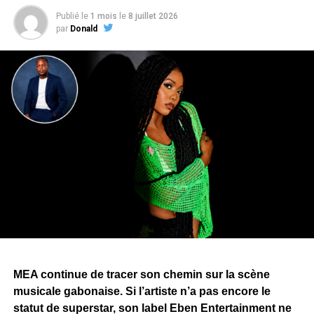
Composé de treize titres,
« Longue Vie »
retrace le
Publié le
1 mois
le
8 juillet 2026
parcours de
ZEBEN
, de ses débuts dans le rap gabonais
par
Donald
à son affirmation en solo. L’album mêle rap, afro-pop et
dancehall, tout en explorant des thèmes tels que l’amour,
la loyauté, la trahison, les réalités du quotidien et la
réussite.
Le projet rassemble plusieurs collaborations avec
Arielle
T,
Ndoman
,
MHL
,
Fang
,
Evo
— également producteur de
plusieurs morceaux —,
Blackskin
et
Cash-Lowsso
. Des
artistes issus de registres musicaux différents, un choix
qui témoigne de la volonté de
ZEBEN
d’élargir son
univers artistique et qui laisse entrevoir de nombreuses
surprises que les mélomanes découvriront au fil de
l’écoute de
« Longue Vie »
.
Pour porter
« Longue Vie »
, Zang a annoncé une
MEA continue de tracer son chemin sur la scène
campagne de promotion articulée autour de sept clips,
musicale gabonaise. Si l’artiste n’a pas encore le
dont
« Bombarder »
ouvre la marche. Une stratégie qui
statut de superstar, son label Eben Entertainment ne