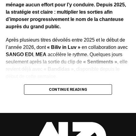
traduit l’ambition de faire de cet album l’un des projets
ménage aucun effort pour l’y conduire. Depuis 2025,
marquants de la scène urbaine gabonaise en 2026.
la stratégie est claire : multiplier les sorties afin
d’imposer progressivement le nom de la chanteuse
WhatsApp
Facebook
X
Telegram
Email
>>
auprès du grand public.
Après plusieurs titres dévoilés entre 2025 et le début de
l’année 2026, dont
« Biliv in Luv »
en collaboration avec
SANGO EDI
,
MEA
accélère le rythme. Quelques jours
seulement après la sortie du clip de
« Sentiments »
, elle
revient déjà avec
« Bandidas »,
disponible depuis le
début de cette semaine.
Cette succession de publications illustre la volonté du
CONTINUE READING
label de maintenir l’artiste au cœur de l’actualité
musicale, de conquérir de nouveaux auditeurs et de
transformer cette régularité en véritable succès populaire.
Une démarche qui reflète également la confiance placée
dans le potentiel de
MEA
.