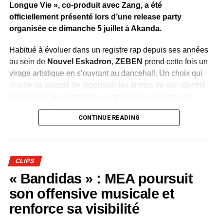
Longue Vie », co-produit avec Zang, a été
officiellement présenté lors d’une release party
organisée ce dimanche 5 juillet à Akanda.
Habitué à évoluer dans un registre rap depuis ses années
au sein de
Nouvel Eskadron
,
ZEBEN
prend cette fois un
virage artistique en s’ouvrant au dancehall. Un choix qui
illustre sa volonté de repousser les limites de son identité
musicale et de démontrer sa capacité à naviguer entre
plusieurs univers.
CONTINUE READING
Dévoilé en avant-première durant la soirée, le clip de
«
Bombarder »
accompagne cette évolution avec une
réalisation aux couleurs de la culture jamaïcaine.
CLIPS
Chorégraphies dynamiques, danseuses et ambiance
« Bandidas » : MEA poursuit
festive renforcent le caractère entraînant du morceau et
traduisent l’énergie que l’artiste souhaite insuffler à ce
son offensive musicale et
nouveau chapitre de sa carrière.
renforce sa visibilité