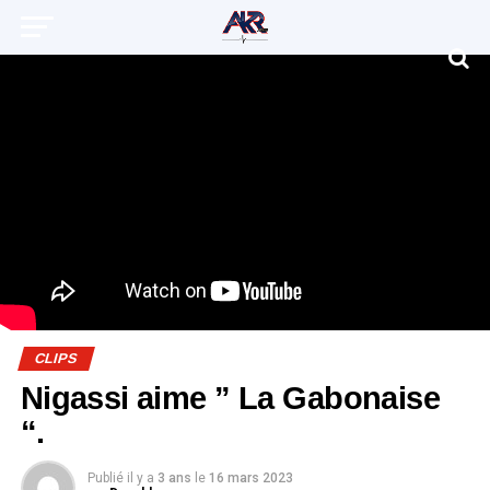
CLIPS
Nigassi aime ” La Gabonaise
“.
Publié il y a
3 ans
le
16 mars 2023