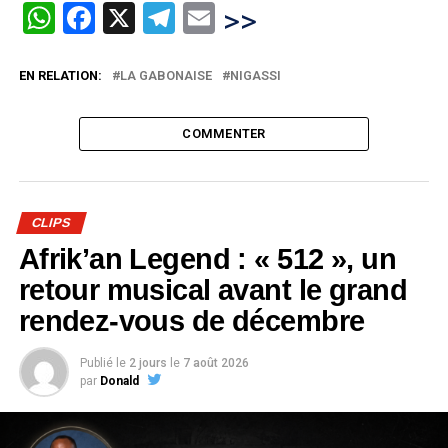
WhatsApp
Facebook
X
Telegram
Email
>>
EN RELATION:
LA GABONAISE
NIGASSI
COMMENTER
CLIPS
Afrik’an Legend : « 512 », un
retour musical avant le grand
rendez-vous de décembre
Publié le
2 jours
le
7 août 2026
par
Donald