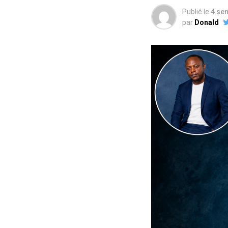
Publié le
4 se
par
Donald