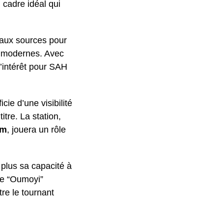
 cadre idéal qui
r aux sources pour
s modernes. Avec
l’intérêt pour SAH
e d’une visibilité
tre. La station,
fm
, jouera un rôle
 plus sa capacité à
 de “Oumoyi”
tre le tournant