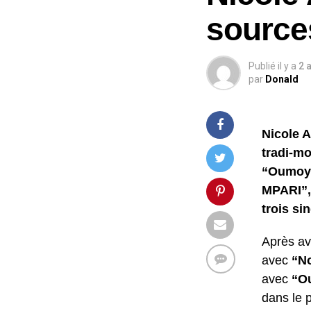
source
Publié il y a
2 
par
Donald
Nicole 
tradi-mo
“Oumoyi”
MPARI”,
trois si
Après av
avec
“No
avec
“O
dans le 