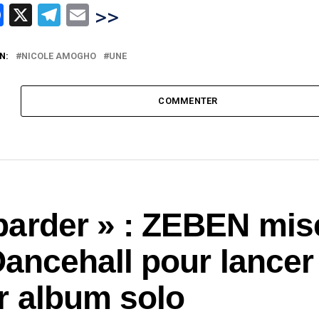
hatsApp
Facebook
X
Telegram
Email
>>
N:
NICOLE AMOGHO
UNE
COMMENTER
arder » : ZEBEN mis
Dancehall pour lancer
r album solo