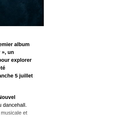
remier album
 », un
pour explorer
été
nche 5 juillet
Nouvel
u dancehall.
é musicale et