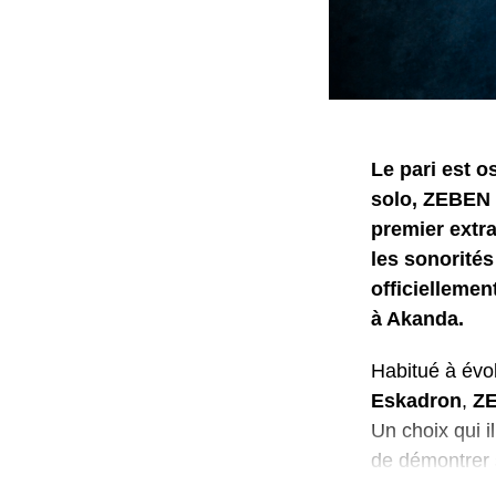
Le pari est 
solo, ZEBEN 
premier extr
les sonorités
officiellemen
à Akanda.
Habitué à évo
Eskadron
,
Z
Un choix qui i
de démontrer s