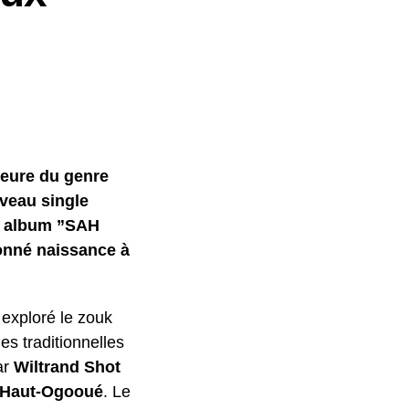
jeure du genre
uveau single
er album ”SAH
onné naissance à
exploré le zouk
es traditionnelles
ar
Wiltrand Shot
Haut-Ogooué
. Le