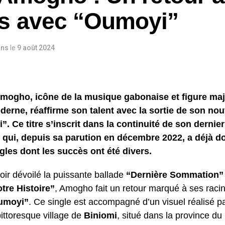
s avec “Oumoyi”
ans
le
9 août 2024
Amogho, icône de la musique gabonaise et figure ma
derne, réaffirme son talent avec la sortie de son no
. Ce titre s’inscrit dans la continuité de son derni
 qui, depuis sa parution en décembre 2022, a déjà d
ngles dont les succès ont été divers.
oir dévoilé la puissante ballade
“Dernière Sommation”
tre Histoire”
, Amogho fait un retour marqué à ses racin
umoyi”
. Ce single est accompagné d’un visuel réalisé p
pittoresque village de
Biniomi
, situé dans la province du