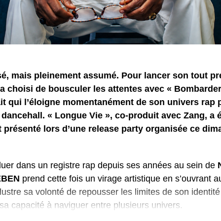
osé, mais pleinement assumé. Pour lancer son tout p
a choisi de bousculer les attentes avec « Bombarder
ait qui l’éloigne momentanément de son univers rap 
 dancehall. « Longue Vie », co-produit avec Zang, a 
t présenté lors d’une release party organisée ce dima
luer dans un registre rap depuis ses années au sein de
EBEN
prend cette fois un virage artistique en s’ouvrant a
llustre sa volonté de repousser les limites de son identit
a capacité à naviguer entre plusieurs univers.