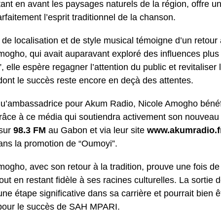
tant en avant les paysages naturels de la région, offre un
arfaitement l’esprit traditionnel de la chanson.
 de localisation et de style musical témoigne d’un retou
mogho, qui avait auparavant exploré des influences plu
 elle espère regagner l’attention du public et revitaliser 
ont le succès reste encore en deçà des attentes.
qu’ambassadrice pour Akum Radio, Nicole Amogho bénéfici
râce à ce média qui soutiendra activement son nouveau ti
 sur
98.3 FM
au Gabon et via leur site
www.akumradio.
dans la promotion de “Oumoyi”.
mogho, avec son retour à la tradition, prouve une fois de
out en restant fidèle à ses racines culturelles. La sortie
e étape significative dans sa carrière et pourrait bien ê
pour le succès de SAH MPARI.