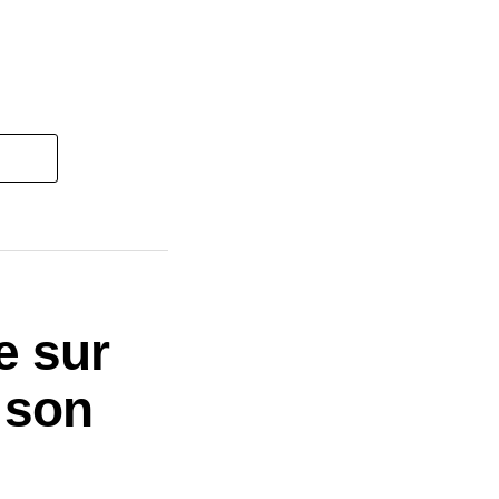
e sur
 son