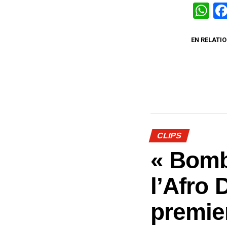
W
EN RELATIO
CLIPS
« Bomb
l’Afro 
premie