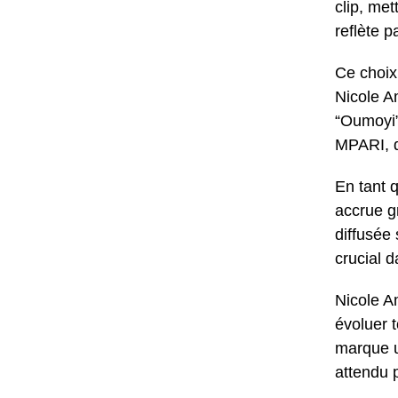
clip, met
reflète p
Ce choix
Nicole A
“Oumoyi”,
MPARI, d
En tant 
accrue g
diffusée
crucial 
Nicole A
évoluer t
marque un
attendu 