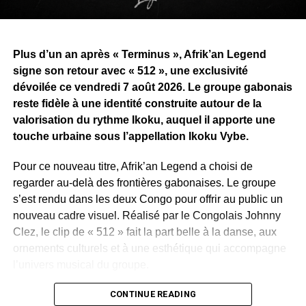
Plus d’un an après « Terminus », Afrik’an Legend
signe son retour avec « 512 », une exclusivité
dévoilée ce vendredi 7 août 2026. Le groupe gabonais
reste fidèle à une identité construite autour de la
valorisation du rythme Ikoku, auquel il apporte une
touche urbaine sous l’appellation Ikoku Vybe.
Pour ce nouveau titre, Afrik’an Legend a choisi de
regarder au-delà des frontières gabonaises. Le groupe
s’est rendu dans les deux Congo pour offrir au public un
nouveau cadre visuel. Réalisé par le Congolais Johnny
Clez, le clip de « 512 » fait la part belle à la danse, aux
ornements culturels et à une esthétique qui accompagne
l’univers musical du groupe.
Ce déplacement traduit aussi une ambition déjà affichée
CONTINUE READING