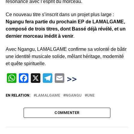
résonance avec l’esprit du morceau.
Ce nouveau titre s’inscrit dans un projet plus large :
Ngangu fera partie du prochain EP de LAMALGAME,
composé de trois titres, dont Bassé déjà révélé, et un
dernier morceau inédit à venir
.
Avec Ngangu, LAMALGAME confirme sa volonté de bâtir
une identité musicale solide, mêlant héritage, modernité
et quête spirituelle.
WhatsApp
Facebook
X
Telegram
Email
>>
EN RELATION:
LAMALGAME
NGANGU
UNE
COMMENTER