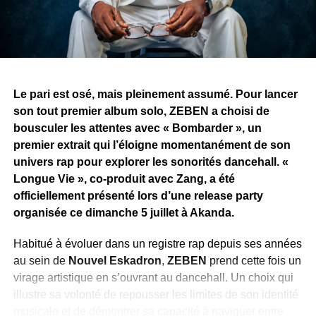
chapitre pour Afrik’an Legend.
WhatsApp
Facebook
X
Telegram
Email
>>
Le pari est osé, mais pleinement assumé. Pour lancer
son tout premier album solo, ZEBEN a choisi de
bousculer les attentes avec « Bombarder », un
premier extrait qui l’éloigne momentanément de son
univers rap pour explorer les sonorités dancehall. «
Longue Vie », co-produit avec Zang, a été
officiellement présenté lors d’une release party
organisée ce dimanche 5 juillet à Akanda.
Habitué à évoluer dans un registre rap depuis ses années
au sein de
Nouvel Eskadron
,
ZEBEN
prend cette fois un
virage artistique en s’ouvrant au dancehall. Un choix qui
illustre sa volonté de repousser les limites de son identité
musicale et de démontrer sa capacité à naviguer entre