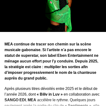
plusieurs morceaux —,
Blackskin
et
Cash-Lowsso
. Des
artistes issus de registres musicaux différents, un choix
qui témoigne de la volonté de
ZEBEN
d’élargir son
univers artistique et qui laisse entrevoir de nombreuses
surprises que les mélomanes découvriront au fil de
l’écoute de
« Longue Vie »
.
Pour porter
« Longue Vie »
, Zang a annoncé une
MEA continue de tracer son chemin sur la scène
campagne de promotion articulée autour de sept clips,
musicale gabonaise. Si l’artiste n’a pas encore le
dont
« Bombarder »
ouvre la marche. Une stratégie qui
statut de superstar, son label Eben Entertainment ne
traduit l’ambition de faire de cet album l’un des projets
ménage aucun effort pour l’y conduire. Depuis 2025,
marquants de la scène urbaine gabonaise en 2026.
la stratégie est claire : multiplier les sorties afin
d’imposer progressivement le nom de la chanteuse
WhatsApp
Facebook
X
Telegram
Email
>>
auprès du grand public.
Après plusieurs titres dévoilés entre 2025 et le début de
l’année 2026, dont
« Biliv in Luv »
en collaboration avec
SANGO EDI
,
MEA
accélère le rythme. Quelques jours
seulement après la sortie du clip de
« Sentiments »
, elle