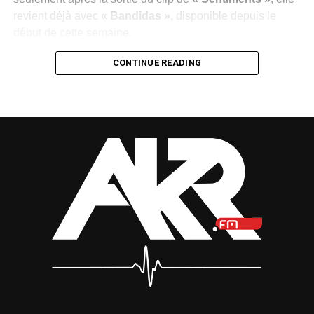
revient déjà avec
« Bandidas »,
disponible depuis le
début de cette semaine.
Cette succession de publications illustre la volonté du
CONTINUE READING
label de maintenir l’artiste au cœur de l’actualité
musicale, de conquérir de nouveaux auditeurs et de
transformer cette régularité en véritable succès populaire.
Une démarche qui reflète également la confiance placée
dans le potentiel de
MEA
.
Dans
« Bandidas »
, la chanteuse reste fidèle à son
identité musicale. Sa voix douce se mêle à une
production afro-pop aux sonorités modernes, livrant un
titre mélodieux qui confirme sa direction artistique. Sans
bouleverser sa recette,
MEA
mise sur la constance et
l’authenticité pour séduire les mélomanes.
À force d’enchaîner les sorties et de soigner sa présence
visuelle,
MEA
et
Eben Entertainment
semblent