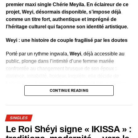
premier maxi single Chérie Meyila. En éclaireur de ce
artiste originaire de la région. Ensemble, les deux artistes
projet, Weyi, désormais disponible, s’impose déjà
livrent une chanson qui célèbre le village, l’identité
comme un titre fort, authentique et imprégné de
culturelle et l’attachement au terroir gabonais.
l’héritage culturel qui façonne son identité artistique.
’
Weyi : une histoire de couple fragilisé par les doutes
WhatsApp
Facebook
X
Telegram
Email
>>
Porté par un rythme ingwala,
Weyi
, déjà accessible au
public, plonge dans l’intimité d’une femme mariée
confrontée au changement brusque de son époux :
distance, irritabilité, froideur. Inquiète, elle décide de
l’affronter pour comprendre ce qui perturbe leur relation.
CONTINUE READING
Dans ce morceau, elle réaffirme son amour tout en
rappelant à son conjoint de ne pas se laisser influencer
par les rumeurs et les jalousies extérieures. Weyi devient
SINGLES
alors un message universel sur la confiance, la
communication et la résistance face aux on-dit.
Le Roi Shéyi signe « IKISSA » :
Avec ce titre, Carine Mirly démontre sa
capacité à