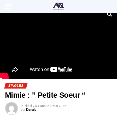
SINGLES
Mimie : ” Petite Soeur “
Publié il y a
4 ans
le
1 mai 2022
par
Donald