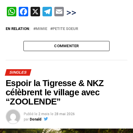
WhatsApp
Facebook
X
Telegram
Email
>>
EN RELATION:
MIMIE
PETITE SOEUR
COMMENTER
SINGLES
Espoir la Tigresse & NKZ
célèbrent le village avec
“ZOOLENDE”
Publié le
2 mois
le
28 mai 2026
par
Donald