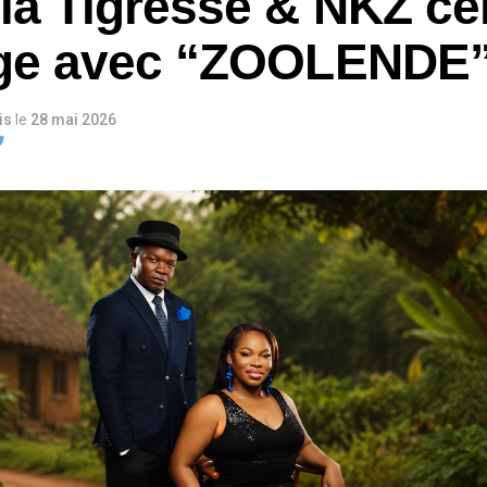
 la Tigresse & NKZ cé
lage avec “ZOOLENDE
is
le
28 mai 2026