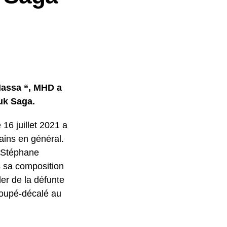
 Massa “, MHD a
uk Saga.
16 juillet 2021 a
cains en général.
e Stéphane
 sa composition
er de la défunte
 coupé-décalé au