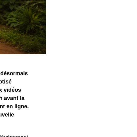
e désormais
ptisé
x vidéos
n avant la
t en ligne.
uvelle