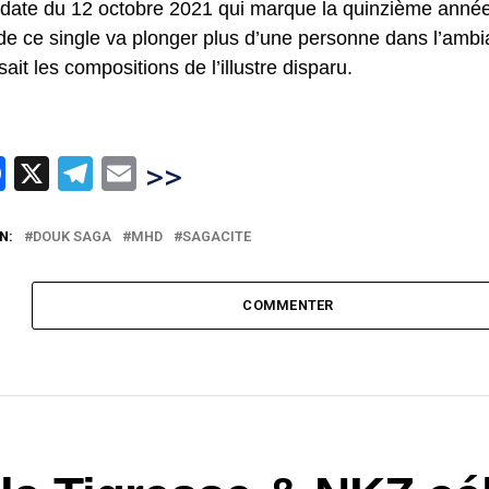
 date du 12 octobre 2021 qui marque la quinzième année 
 de ce single va plonger plus d’une personne dans l’ambi
sait les compositions de l’illustre disparu.
hatsApp
Facebook
X
Telegram
Email
>>
N:
DOUK SAGA
MHD
SAGACITE
COMMENTER