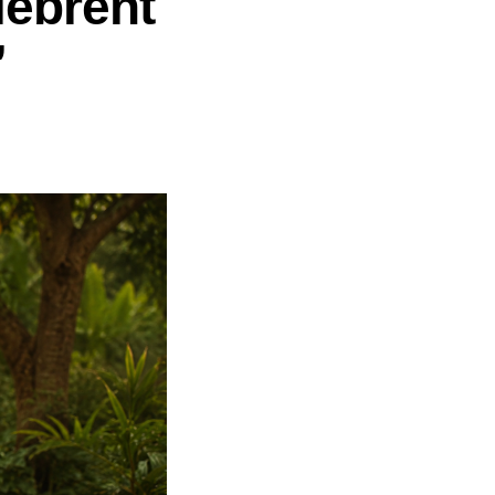
lèbrent
”