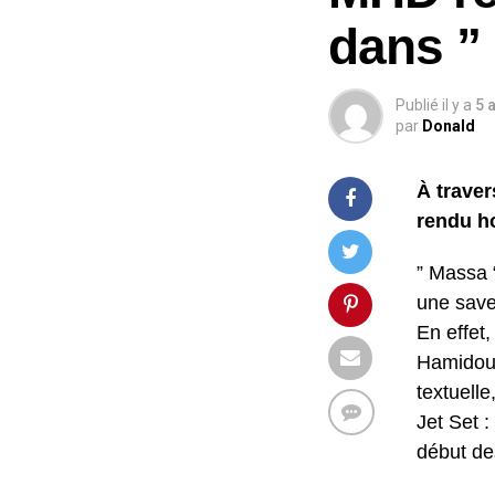
dans ”
Publié il y a
5 
par
Donald
À traver
rendu h
” Massa 
une saveu
En effet
Hamidou 
textuell
Jet Set 
début de