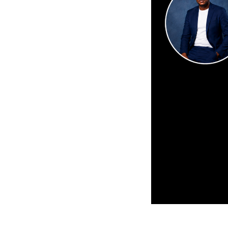
Pour porter
« 
autour de sept
l’ambition de 
gabonaise en
What
Fa