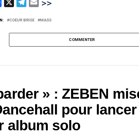
hatsApp
Facebook
X
Telegram
Email
>>
N:
COEUR BRISE
MASS
COMMENTER
arder » : ZEBEN mis
Dancehall pour lancer
r album solo