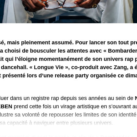
osé, mais pleinement assumé. Pour lancer son tout p
a choisi de bousculer les attentes avec « Bombarder
ait qui l’éloigne momentanément de son univers rap 
 dancehall. « Longue Vie », co-produit avec Zang, a 
t présenté lors d’une release party organisée ce dima
luer dans un registre rap depuis ses années au sein de
EBEN
prend cette fois un virage artistique en s’ouvrant a
llustre sa volonté de repousser les limites de son identit
a capacité à naviguer entre plusieurs univers.