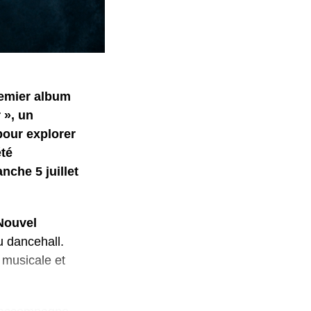
remier album
 », un
pour explorer
été
nche 5 juillet
Nouvel
u dancehall.
é musicale et