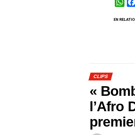
W
EN RELATIO
CLIPS
« Bomb
l’Afro 
premie