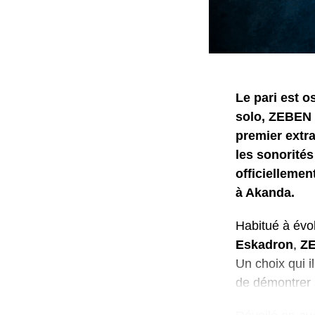
Le pari est 
solo, ZEBEN 
premier extr
les sonorités
officiellemen
à Akanda.
Habitué à évo
Eskadron
,
Z
Un choix qui i
de démontrer s