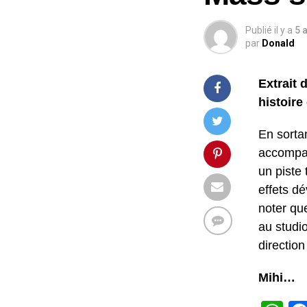
Publié il y a
5 
par
Donald
Extrait 
histoire
En sorta
accompag
un piste 
effets d
noter qu
au studi
direction
Mihi…