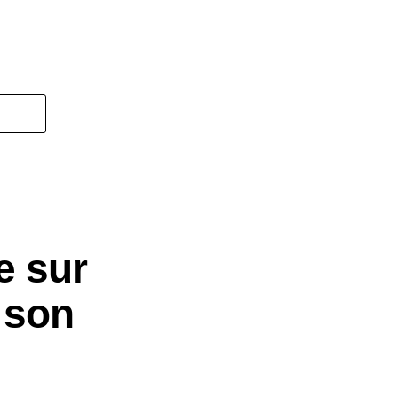
e sur
 son