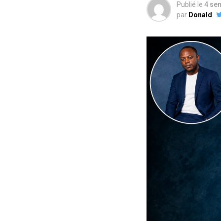
Publié le
4 se
par
Donald