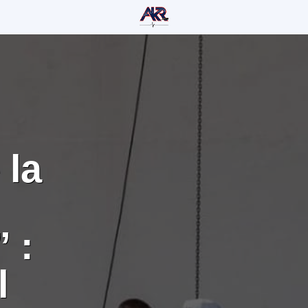
 la
 :
l