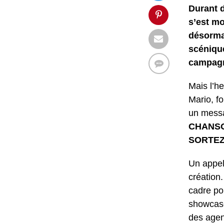
Durant d
s’est mo
désorma
scénique
campagne
Mais l’h
Mario, fo
un messa
CHANSO
SORTEZ 
Un appel 
création
cadre po
showcase
des agen