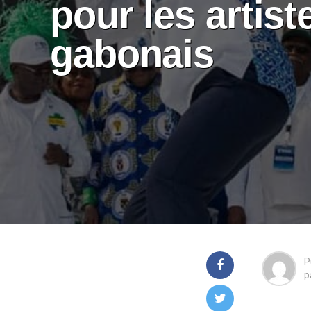
pour les artist
gabonais
P
p