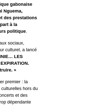
tique gabonaise
gui Nguema,
t des prestations
part à la
rs politique
.
eaux sociaux,
r culturel, a lancé
INIE… LES
EXPIRATION.
ruire. »
er premier : la
 culturelles hors du
oncerts et des
trop dépendante