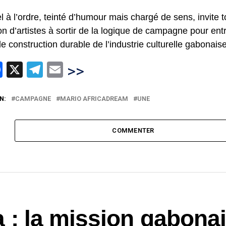
l à l’ordre, teinté d’humour mais chargé de sens, invite 
on d’artistes à sortir de la logique de campagne pour en
e construction durable de l’industrie culturelle gabonaise
hatsApp
Facebook
X
Telegram
Email
>>
N:
CAMPAGNE
MARIO AFRICADREAM
UNE
COMMENTER
a : la mission gabona