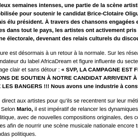
eux semaines intenses, une partie de la scène artis
bilisée pour soutenir le candidat Brice-Clotaire Oli
is élu président. À travers des chansons engagées e
s dans tout le pays, les artistes ont activement pris 
 électorale, devenant des relais culturels du discou
eure est désormais à un retour à la normale. Sur les rés
ndateur du label AfricaDream et figure influente du secteu
ge clair et sans détour :
« SVP, LA CAMPAGNE EST F
NS DE SOUTIEN À NOTRE CANDIDAT ARRIVENT À 
LES BANGERS !!! Nous avons une industrie à const
direct aux artistes pour qu’ils se recentrent sur leur méti
. Selon
Mario,
il est impératif de relancer les dynamiques
litique, avec de nouvelles compositions originales, des c
s afin de nourrir une scène musicale nationale encore 
das politiques.