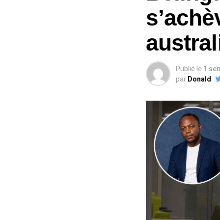
s’achè
austra
Publié le
1 se
par
Donald