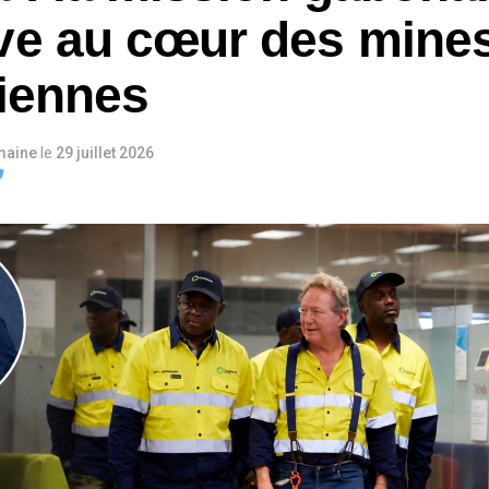
ve au cœur des mine
liennes
maine
le
29 juillet 2026