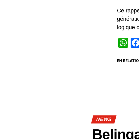
Ce rappe
générati
logique d
W
EN RELATIO
NEWS
Beling