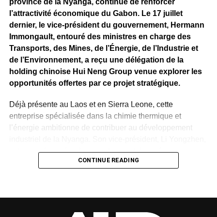
province de la Nyanga, continue de renforcer
Si les attentes demeurent importantes autour du
l’attractivité économique du Gabon. Le 17 juillet
lancement effectif de l’exploitation minière, le bilan
dernier, le vice-président du gouvernement, Hermann
présenté par Fortescue rappelle qu’avant de devenir une
Immongault, entouré des ministres en charge des
mine, Belinga se construit progressivement. Les
Transports, des Mines, de l’Énergie, de l’Industrie et
investissements consentis, les infrastructures déployées
de l’Environnement, a reçu une délégation de la
et les travaux techniques engagés constituent autant
holding chinoise Hui Neng Group venue explorer les
d’étapes qui permettront de déterminer le rythme et
opportunités offertes par ce projet stratégique.
l’ampleur des prochaines phases de ce projet stratégique
pour l’économie gabonaise.
Déjà présente au Laos et en Sierra Leone, cette
entreprise spécialisée dans la chimie thermique et
WhatsApp
Facebook
X
Telegram
Email
>>
l’énergie ambitionne de contribuer au développement
industriel de la Nyanga. Son vice-président, Li Yongzhen,
est venu s’enquérir des avantages et des mécanismes
CONTINUE READING
proposés par l’État gabonais dans le cadre d’un éventuel
partenariat autour de l’exploitation de la potasse de la
Banio.
Au cours des échanges, Hermann Immongault a présenté