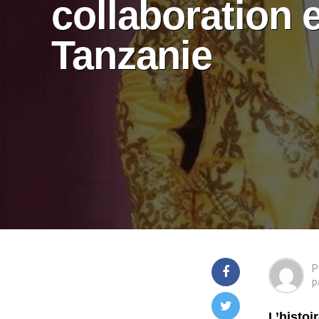
collaboration 
Tanzanie
P
p
L’histoi