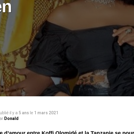
en
ublié il y a
5 ans
le
1 mars 2021
ar
Donald
re d’amour entre Koffi Olomidé et la Tanzanie se pours