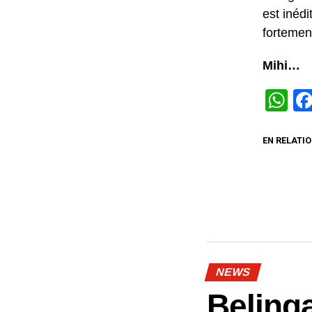
est inéd
fortemen
Mihi…
W
EN RELATIO
NEWS
Beling