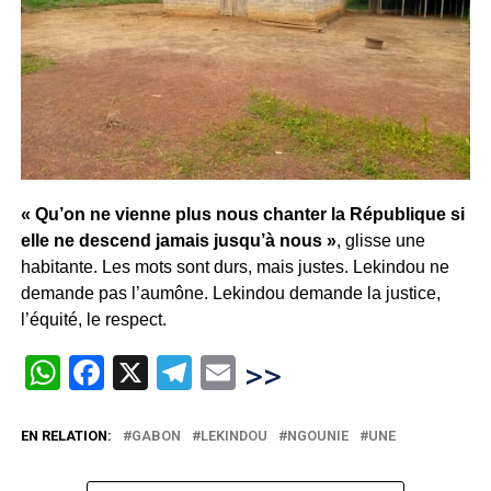
« Qu’on ne vienne plus nous chanter la République si
elle ne descend jamais jusqu’à nous »
, glisse une
habitante. Les mots sont durs, mais justes. Lekindou ne
demande pas l’aumône. Lekindou demande la justice,
l’équité, le respect.
WhatsApp
Facebook
X
Telegram
Email
>>
EN RELATION:
GABON
LEKINDOU
NGOUNIE
UNE