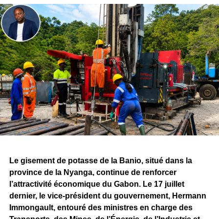
et la présence des équipes mobilisées sur le chantier.
Le volet humain figure également parmi les éléments mis
en avant par l’entreprise. Plus de
700 Gabonaises et
Gabonais sont aujourd’hui directement impliqués
dans le projet
, témoignant de la volonté affichée
d’associer les compétences nationales au
développement de Belinga.
Ces réalisations s’inscrivent dans la continuité de la
convention minière signée entre l’État gabonais et
Fortescue, qui prévoit, à terme, des investissements de
plusieurs milliards de dollars ainsi que la création de
milliers d’emplois directs et indirects.
Le gisement de potasse de la Banio, situé dans la
province de la Nyanga, continue de renforcer
Si les attentes demeurent importantes autour du
l’attractivité économique du Gabon. Le 17 juillet
lancement effectif de l’exploitation minière, le bilan
dernier, le vice-président du gouvernement, Hermann
présenté par Fortescue rappelle qu’avant de devenir une
Immongault, entouré des ministres en charge des
mine, Belinga se construit progressivement. Les