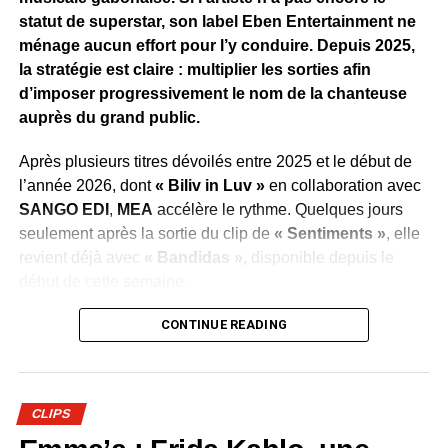
dont
« Bombarder »
ouvre la marche. Une stratégie qui
statut de superstar, son label Eben Entertainment ne
traduit l’ambition de faire de cet album l’un des projets
ménage aucun effort pour l’y conduire. Depuis 2025,
marquants de la scène urbaine gabonaise en 2026.
la stratégie est claire : multiplier les sorties afin
d’imposer progressivement le nom de la chanteuse
WhatsApp
Facebook
X
Telegram
Email
>>
auprès du grand public.
Après plusieurs titres dévoilés entre 2025 et le début de
l’année 2026, dont
« Biliv in Luv »
en collaboration avec
SANGO EDI
,
MEA
accélère le rythme. Quelques jours
seulement après la sortie du clip de
« Sentiments »
, elle
revient déjà avec
« Bandidas »,
disponible depuis le
début de cette semaine.
Cette succession de publications illustre la volonté du
CONTINUE READING
label de maintenir l’artiste au cœur de l’actualité
musicale, de conquérir de nouveaux auditeurs et de
transformer cette régularité en véritable succès populaire.
CLIPS
Une démarche qui reflète également la confiance placée
dans le potentiel de
MEA
.