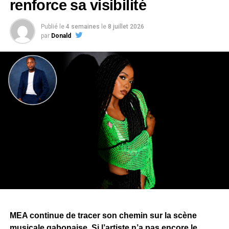
renforce sa visibilité
Composé de treize titres,
« Longue Vie »
retrace le
Publié le
4 semaines
le
8 juillet 2026
parcours de
ZEBEN
, de ses débuts dans le rap gabonais
par
Donald
à son affirmation en solo. L’album mêle rap, afro-pop et
dancehall, tout en explorant des thèmes tels que l’amour,
la loyauté, la trahison, les réalités du quotidien et la
réussite.
Le projet rassemble plusieurs collaborations avec
Arielle
T,
Ndoman
,
MHL
,
Fang
,
Evo
— également producteur de
plusieurs morceaux —,
Blackskin
et
Cash-Lowsso
. Des
artistes issus de registres musicaux différents, un choix
qui témoigne de la volonté de
ZEBEN
d’élargir son
univers artistique et qui laisse entrevoir de nombreuses
surprises que les mélomanes découvriront au fil de
l’écoute de
« Longue Vie »
.
Pour porter
« Longue Vie »
, Zang a annoncé une
MEA continue de tracer son chemin sur la scène
campagne de promotion articulée autour de sept clips,
musicale gabonaise. Si l’artiste n’a pas encore le