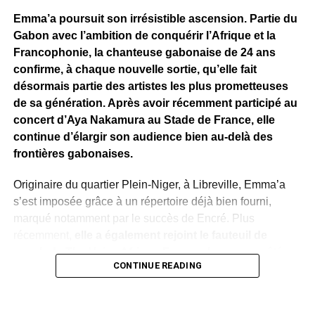
Emma’a poursuit son irrésistible ascension. Partie du
Gabon avec l’ambition de conquérir l’Afrique et la
Francophonie, la chanteuse gabonaise de 24 ans
confirme, à chaque nouvelle sortie, qu’elle fait
désormais partie des artistes les plus prometteuses
de sa génération. Après avoir récemment participé au
concert d’Aya Nakamura au Stade de France, elle
continue d’élargir son audience bien au-delà des
frontières gabonaises.
Originaire du quartier Plein-Niger, à Libreville, Emma’a
s’est imposée grâce à un répertoire déjà bien fourni,
marqué notamment par le succès de Encré. Plus
récemment,
elle a également rejoint le fauteuil de
coach de The Voice Afrique Francophone
, aux côtés
CONTINUE READING
de figures emblématiques de la musique africaine comme
Meiway
et
Josey
, une consécration qui témoigne de la
reconnaissance de son talent.