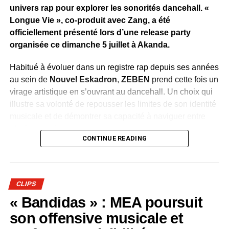
univers rap pour explorer les sonorités dancehall. «
Longue Vie », co-produit avec Zang, a été
officiellement présenté lors d’une release party
organisée ce dimanche 5 juillet à Akanda.
Habitué à évoluer dans un registre rap depuis ses années
au sein de
Nouvel Eskadron
,
ZEBEN
prend cette fois un
virage artistique en s’ouvrant au dancehall. Un choix qui
illustre sa volonté de repousser les limites de son identité
musicale et de démontrer sa capacité à naviguer entre
plusieurs univers.
CONTINUE READING
Dévoilé en avant-première durant la soirée, le clip de
«
Bombarder »
accompagne cette évolution avec une
réalisation aux couleurs de la culture jamaïcaine.
CLIPS
Chorégraphies dynamiques, danseuses et ambiance
« Bandidas » : MEA poursuit
festive renforcent le caractère entraînant du morceau et
traduisent l’énergie que l’artiste souhaite insuffler à ce
son offensive musicale et
nouveau chapitre de sa carrière.