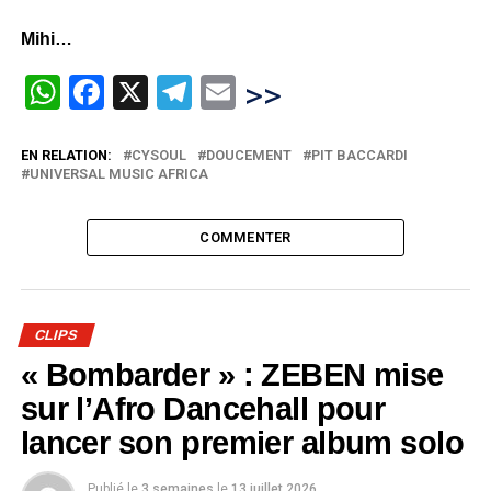
Mihi…
WhatsApp
Facebook
X
Telegram
Email
>>
EN RELATION:
CYSOUL
DOUCEMENT
PIT BACCARDI
UNIVERSAL MUSIC AFRICA
COMMENTER
CLIPS
« Bombarder » : ZEBEN mise
sur l’Afro Dancehall pour
lancer son premier album solo
Publié le
3 semaines
le
13 juillet 2026