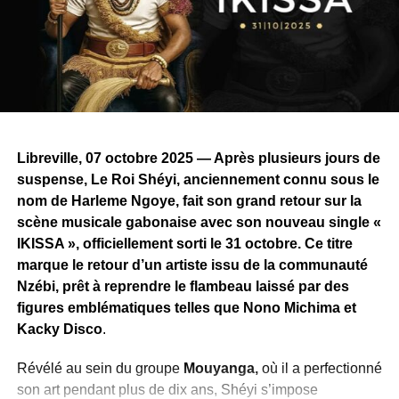
4▪︎Amour par intérêt
5▪︎Ne t’en va pas
Les trois premiers titres plongent dans le tradimoderne, en
continuité directe avec l’identité artistique de Carine Mirly.
Les deux derniers titres, quant à eux, s’ouvrent à des
sonorités zouk, confirmant la polyvalence vocale de
Libreville, 07 octobre 2025 — Après plusieurs jours de
l’artiste.
suspense, Le Roi Shéyi, anciennement connu sous le
nom de Harleme Ngoye, fait son grand retour sur la
Une voix façonnée par les racines
scène musicale gabonaise avec son nouveau single «
Originaire de
Koula-Moutou,
Bouyandza Carine Mirela
IKISSA », officiellement sorti le 31 octobre. Ce titre
— connue sur scène sous le nom de Carine Mirly —
marque le retour d’un artiste issu de la communauté
découvre la musique dès l’enfance, imprégnée des
Nzébi, prêt à reprendre le flambeau laissé par des
rythmes traditionnels gabonais comme le ndjobi et
figures emblématiques telles que Nono Michima et
l’ingwala. Sous l’influence de sa grand-mère, danseuse
Kacky Disco
.
traditionnelle, elle affirme très tôt son désir de chanter.
Révélé au sein du groupe
Mouyanga,
où il a perfectionné
Elle grandit en interprétant les chansons de
Patience
son art pendant plus de dix ans, Shéyi s’impose