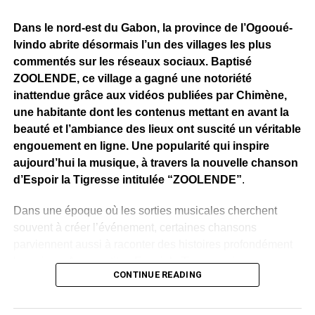
Dans le nord-est du Gabon, la province de l’Ogooué-
Ivindo abrite désormais l’un des villages les plus
commentés sur les réseaux sociaux. Baptisé
ZOOLENDE, ce village a gagné une notoriété
inattendue grâce aux vidéos publiées par Chimène,
une habitante dont les contenus mettant en avant la
beauté et l’ambiance des lieux ont suscité un véritable
engouement en ligne. Une popularité qui inspire
aujourd’hui la musique, à travers la nouvelle chanson
d’Espoir la Tigresse intitulée “ZOOLENDE”
.
Dans une époque où les sorties musicales cherchent
souvent à créer l’événement, certaines chansons
parviennent aussi à raconter des histoires profondément
humaines. Avec ce titre, Espoir la Tigresse signe une
CONTINUE READING
œuvre à la fois musicale, culturelle et identitaire, inspirée
d’un village devenu viral sur les réseaux sociaux.