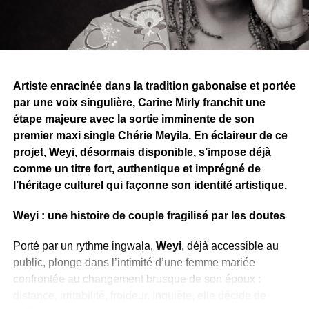
“Au Gabon, partout je suis chez moi”, affirme Espoir la
Tigresse dans la chanson, dans une démarche qui
valorise l’unité nationale et le vivre-ensemble au-delà des
appartenances régionales.
Artiste enracinée dans la tradition gabonaise et portée
par une voix singulière, Carine Mirly franchit une
Cette aventure humaine et artistique a finalement donné
étape majeure avec la sortie imminente de son
naissance à “ZOOLENDE”, un titre partagé avec NKZ,
premier maxi single Chérie Meyila. En éclaireur de ce
artiste originaire de la région. Ensemble, les deux artistes
projet, Weyi, désormais disponible, s’impose déjà
livrent une chanson qui célèbre le village, l’identité
comme un titre fort, authentique et imprégné de
culturelle et l’attachement au terroir gabonais.
l’héritage culturel qui façonne son identité artistique.
’
Weyi : une histoire de couple fragilisé par les doutes
WhatsApp
Facebook
X
Telegram
Email
>>
Porté par un rythme ingwala,
Weyi
, déjà accessible au
public, plonge dans l’intimité d’une femme mariée
confrontée au changement brusque de son époux :
distance, irritabilité, froideur. Inquiète, elle décide de