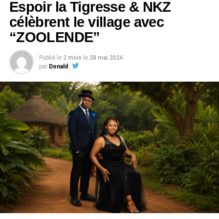
Espoir la Tigresse & NKZ
célèbrent le village avec
“ZOOLENDE”
Publié le
2 mois
le
28 mai 2026
par
Donald