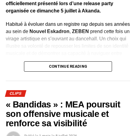
officiellement présenté lors d’une release party
organisée ce dimanche 5 juillet à Akanda.
Habitué à évoluer dans un registre rap depuis ses années
au sein de
Nouvel Eskadron
,
ZEBEN
prend cette fois un
virage artistique en s’ouvrant au dancehall. Un choix qui
illustre sa volonté de repousser les limites de son identité
musicale et de démontrer sa capacité à naviguer entre
plusieurs univers.
CONTINUE READING
Dévoilé en avant-première durant la soirée, le clip de
«
Bombarder »
accompagne cette évolution avec une
réalisation aux couleurs de la culture jamaïcaine.
CLIPS
Chorégraphies dynamiques, danseuses et ambiance
« Bandidas » : MEA poursuit
festive renforcent le caractère entraînant du morceau et
traduisent l’énergie que l’artiste souhaite insuffler à ce
son offensive musicale et
nouveau chapitre de sa carrière.
renforce sa visibilité
Composé de treize titres,
« Longue Vie »
retrace le
Publié le
1 mois
le
8 juillet 2026