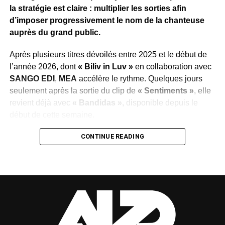
marquants de la scène urbaine gabonaise en 2026.
la stratégie est claire : multiplier les sorties afin
d’imposer progressivement le nom de la chanteuse
WhatsApp
Facebook
X
Telegram
Email
>>
auprès du grand public.
Après plusieurs titres dévoilés entre 2025 et le début de
l’année 2026, dont
« Biliv in Luv »
en collaboration avec
SANGO EDI
,
MEA
accélère le rythme. Quelques jours
seulement après la sortie du clip de
« Sentiments »
, elle
revient déjà avec
« Bandidas »,
disponible depuis le
début de cette semaine.
Cette succession de publications illustre la volonté du
CONTINUE READING
label de maintenir l’artiste au cœur de l’actualité
musicale, de conquérir de nouveaux auditeurs et de
transformer cette régularité en véritable succès populaire.
Une démarche qui reflète également la confiance placée
dans le potentiel de
MEA
.
Dans
« Bandidas »
, la chanteuse reste fidèle à son