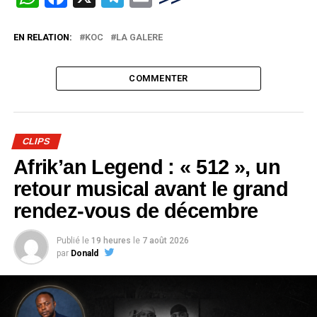
EN RELATION:
KOC
LA GALERE
COMMENTER
CLIPS
Afrik’an Legend : « 512 », un
retour musical avant le grand
rendez-vous de décembre
Publié le
19 heures
le
7 août 2026
par
Donald