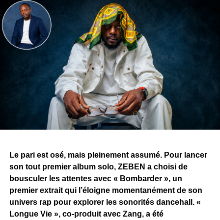
concert, prévu le 5 décembre 2026.
Un rendez-vous loin d’être anodin puisqu’il marquera
également les 10 ans d’existence du groupe. Entre
nouvelle sortie, ouverture internationale, collaboration
annoncée avec Fally Ipupa et concert anniversaire, « 512
» apparaît ainsi comme le point de départ d’un nouveau
chapitre pour Afrik’an Legend.
WhatsApp
Facebook
X
Telegram
Email
>>
Le pari est osé, mais pleinement assumé. Pour lancer
son tout premier album solo, ZEBEN a choisi de
bousculer les attentes avec « Bombarder », un
premier extrait qui l’éloigne momentanément de son
univers rap pour explorer les sonorités dancehall. «
Longue Vie », co-produit avec Zang, a été