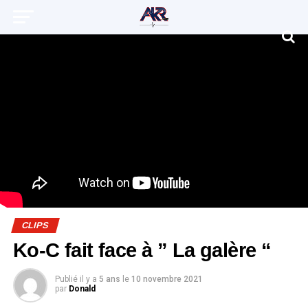
CLIPS
Ko-C fait face à ” La galère “
Publié il y a
5 ans
le
10 novembre 2021
par
Donald