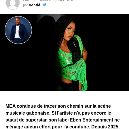
parcours de
ZEBEN
, de ses débuts dans le rap gabonais
par
Donald
à son affirmation en solo. L’album mêle rap, afro-pop et
dancehall, tout en explorant des thèmes tels que l’amour,
la loyauté, la trahison, les réalités du quotidien et la
réussite.
Le projet rassemble plusieurs collaborations avec
Arielle
T,
Ndoman
,
MHL
,
Fang
,
Evo
— également producteur de
plusieurs morceaux —,
Blackskin
et
Cash-Lowsso
. Des
artistes issus de registres musicaux différents, un choix
qui témoigne de la volonté de
ZEBEN
d’élargir son
univers artistique et qui laisse entrevoir de nombreuses
surprises que les mélomanes découvriront au fil de
l’écoute de
« Longue Vie »
.
Pour porter
« Longue Vie »
, Zang a annoncé une
MEA continue de tracer son chemin sur la scène
campagne de promotion articulée autour de sept clips,
musicale gabonaise. Si l’artiste n’a pas encore le
dont
« Bombarder »
ouvre la marche. Une stratégie qui
statut de superstar, son label Eben Entertainment ne
traduit l’ambition de faire de cet album l’un des projets
ménage aucun effort pour l’y conduire. Depuis 2025,