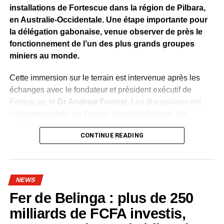
installations de Fortescue dans la région de Pilbara,
en Australie-Occidentale. Une étape importante pour
la délégation gabonaise, venue observer de près le
fonctionnement de l’un des plus grands groupes
miniers au monde.
Cette immersion sur le terrain est intervenue après les
échanges avec le fondateur et président exécutif de
Fortescue, le
Dr Andrew Forrest
. Les discussions ont
notamment porté sur l’avenir du projet Belinga, les
infrastructures nécessaires à son développement, les
CONTINUE READING
investissements, l’industrialisation, la formation des
Gabonais et le transfert de technologies.
À Pilbara, la délégation a découvert une chaîne de
NEWS
production entièrement intégrée, allant de l’extraction du
Fer de Belinga : plus de 250
minerai à son traitement, puis à son transport et à son
exportation. Fortescue exploite cinq sites miniers répartis
milliards de FCFA investis,
entre les pôles de Chichester, de l’Ouest et d’Iron Bridge.