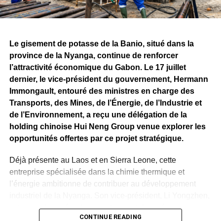
convention minière signée entre l’État gabonais et
Fortescue, qui prévoit, à terme, des investissements de
plusieurs milliards de dollars ainsi que la création de
milliers d’emplois directs et indirects.
Le gisement de potasse de la Banio, situé dans la
province de la Nyanga, continue de renforcer
Si les attentes demeurent importantes autour du
l’attractivité économique du Gabon. Le 17 juillet
lancement effectif de l’exploitation minière, le bilan
dernier, le vice-président du gouvernement, Hermann
présenté par Fortescue rappelle qu’avant de devenir une
Immongault, entouré des ministres en charge des
mine, Belinga se construit progressivement. Les
Transports, des Mines, de l’Énergie, de l’Industrie et
investissements consentis, les infrastructures déployées
de l’Environnement, a reçu une délégation de la
et les travaux techniques engagés constituent autant
holding chinoise Hui Neng Group venue explorer les
d’étapes qui permettront de déterminer le rythme et
opportunités offertes par ce projet stratégique.
l’ampleur des prochaines phases de ce projet stratégique
pour l’économie gabonaise.
Déjà présente au Laos et en Sierra Leone, cette
entreprise spécialisée dans la chimie thermique et
WhatsApp
Facebook
X
Telegram
Email
>>
l’énergie ambitionne de contribuer au développement
industriel de la Nyanga. Son vice-président, Li Yongzhen,
est venu s’enquérir des avantages et des mécanismes
CONTINUE READING
proposés par l’État gabonais dans le cadre d’un éventuel