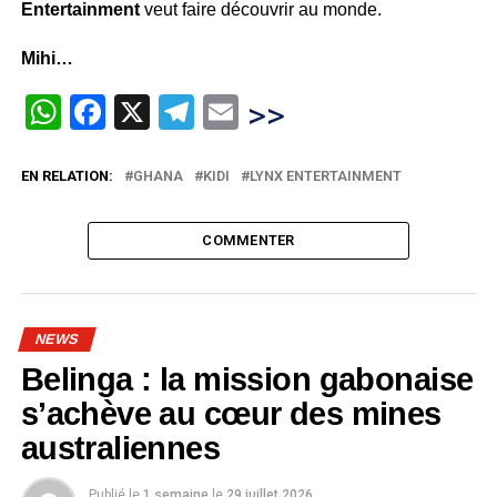
Entertainment
veut faire découvrir au monde.
Mihi…
WhatsApp
Facebook
X
Telegram
Email
>>
EN RELATION:
GHANA
KIDI
LYNX ENTERTAINMENT
COMMENTER
NEWS
Belinga : la mission gabonaise
s’achève au cœur des mines
australiennes
Publié le
1 semaine
le
29 juillet 2026