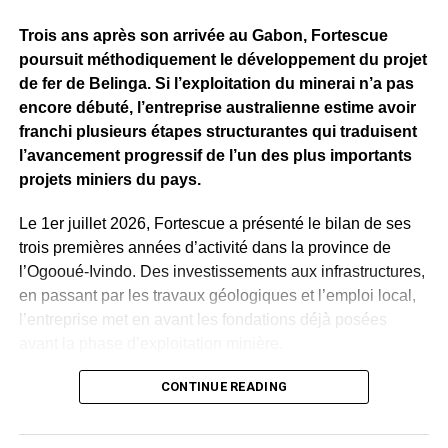
46,2 milliards de dollars
et expédié plus de
2,5 milliards
Trois ans après son arrivée au Gabon, Fortescue
de tonnes de minerai à travers le monde
.
poursuit méthodiquement le développement du projet
Pour le Gabon, cette visite va bien au-delà de la
de fer de Belinga. Si l’exploitation du minerai n’a pas
découverte d’installations industrielles. Elle permet de
encore débuté, l’entreprise australienne estime avoir
mieux mesurer ce que représentera, demain, le
franchi plusieurs étapes structurantes qui traduisent
développement de Belinga, actuellement en phase
l’avancement progressif de l’un des plus importants
d’exploration par Fortescue Belinga.
projets miniers du pays.
Derrière les chiffres et les machines, l’enjeu concerne
Le 1er juillet 2026, Fortescue a présenté le bilan de ses
surtout les emplois, la formation des jeunes, les
trois premières années d’activité dans la province de
infrastructures et les perspectives offertes aux
l’Ogooué-Ivindo. Des investissements aux infrastructures,
populations. En se rendant à Pilbara, Hermann
en passant par les travaux géologiques et l’emploi local,
Immongault a voulu voir, comprendre et préparer les
l’entreprise met en avant les fondations déjà posées
prochaines étapes. L’ambition demeure de faire de
avant la phase d’exploitation minière.
Belinga un projet capable de soutenir durablement
Selon les chiffres communiqués, plus de
CONTINUE READING
250 milliards de
l’industrialisation et la prospérité du Gabon.
FCFA ont été investis depuis son arrivée au Gabon
.
WhatsApp
Facebook
X
Telegram
Email
>>
Un montant qui a notamment permis la réalisation et la