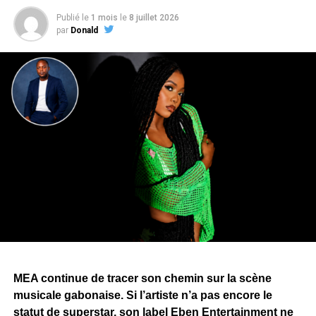
Composé de treize titres,
« Longue Vie »
retrace le
Publié le
1 mois
le
8 juillet 2026
parcours de
ZEBEN
, de ses débuts dans le rap gabonais
par
Donald
à son affirmation en solo. L’album mêle rap, afro-pop et
dancehall, tout en explorant des thèmes tels que l’amour,
la loyauté, la trahison, les réalités du quotidien et la
réussite.
Le projet rassemble plusieurs collaborations avec
Arielle
T,
Ndoman
,
MHL
,
Fang
,
Evo
— également producteur de
plusieurs morceaux —,
Blackskin
et
Cash-Lowsso
. Des
artistes issus de registres musicaux différents, un choix
qui témoigne de la volonté de
ZEBEN
d’élargir son
univers artistique et qui laisse entrevoir de nombreuses
surprises que les mélomanes découvriront au fil de
l’écoute de
« Longue Vie »
.
Pour porter
« Longue Vie »
, Zang a annoncé une
MEA continue de tracer son chemin sur la scène
campagne de promotion articulée autour de sept clips,
musicale gabonaise. Si l’artiste n’a pas encore le
dont
« Bombarder »
ouvre la marche. Une stratégie qui
statut de superstar, son label Eben Entertainment ne