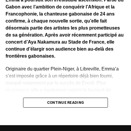
Gabon avec l’ambition de conquérir l’Afrique et la
Francophonie, la chanteuse gabonaise de 24 ans
confirme, à chaque nouvelle sortie, qu’elle fait
désormais partie des artistes les plus prometteuses
de sa génération. Après avoir récemment participé au
concert d’Aya Nakamura au Stade de France, elle
continue d’élargir son audience bien au-delà des
frontières gabonaises.
Originaire du quartier Plein-Niger, à Libreville, Emma’a
s’est imposée grâce à un répertoire déjà bien fourni,
marqué notamment par le succès de Encré. Plus
récemment,
elle a également rejoint le fauteuil de
coach de The Voice Afrique Francophone
, aux côtés
CONTINUE READING
de figures emblématiques de la musique africaine comme
Meiway
et
Josey
, une consécration qui témoigne de la
reconnaissance de son talent.
Son nouveau single,
Frida Kahlo
, confirme cette