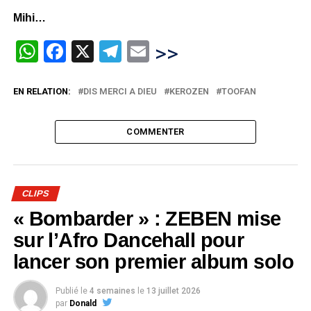
Mihi…
WhatsApp
Facebook
X
Telegram
Email
>>
EN RELATION:
DIS MERCI A DIEU
KEROZEN
TOOFAN
COMMENTER
CLIPS
« Bombarder » : ZEBEN mise
sur l’Afro Dancehall pour
lancer son premier album solo
Publié le
4 semaines
le
13 juillet 2026
par
Donald