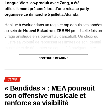
Longue Vie », co-produit avec Zang, a été
officiellement présenté lors d’une release party
organisée ce dimanche 5 juillet à Akanda.
Habitué à évoluer dans un registre rap depuis ses années
au sein de
Nouvel Eskadron
,
ZEBEN
prend cette fois un
virage artistique en s’ouvrant au dancehall. Un choix qui
illustre sa volonté de repousser les limites de son identité
musicale et de démontrer sa capacité à naviguer entre
plusieurs univers.
CONTINUE READING
Dévoilé en avant-première durant la soirée, le clip de
«
Bombarder »
accompagne cette évolution avec une
réalisation aux couleurs de la culture jamaïcaine.
CLIPS
Chorégraphies dynamiques, danseuses et ambiance
« Bandidas » : MEA poursuit
festive renforcent le caractère entraînant du morceau et
traduisent l’énergie que l’artiste souhaite insuffler à ce
son offensive musicale et
nouveau chapitre de sa carrière.
renforce sa visibilité