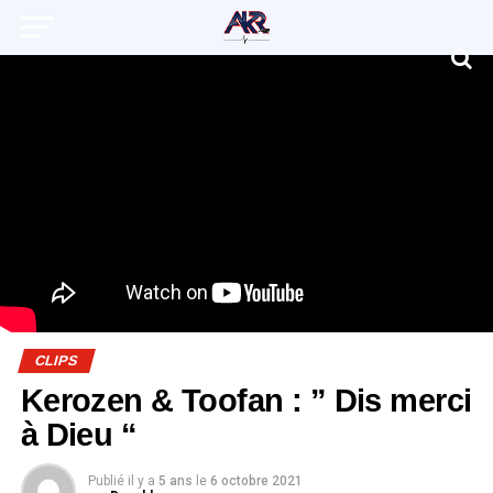
CLIPS
Kerozen & Toofan : ” Dis merci
à Dieu “
Publié il y a
5 ans
le
6 octobre 2021