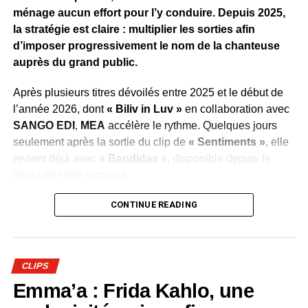
traduit l’ambition de faire de cet album l’un des projets
ménage aucun effort pour l’y conduire. Depuis 2025,
marquants de la scène urbaine gabonaise en 2026.
la stratégie est claire : multiplier les sorties afin
d’imposer progressivement le nom de la chanteuse
WhatsApp
Facebook
X
Telegram
Email
>>
auprès du grand public.
Après plusieurs titres dévoilés entre 2025 et le début de
l’année 2026, dont
« Biliv in Luv »
en collaboration avec
SANGO EDI
,
MEA
accélère le rythme. Quelques jours
seulement après la sortie du clip de
« Sentiments »
, elle
revient déjà avec
« Bandidas »,
disponible depuis le
début de cette semaine.
Cette succession de publications illustre la volonté du
CONTINUE READING
label de maintenir l’artiste au cœur de l’actualité
musicale, de conquérir de nouveaux auditeurs et de
transformer cette régularité en véritable succès populaire.
CLIPS
Une démarche qui reflète également la confiance placée
Emma’a : Frida Kahlo, une
dans le potentiel de
MEA
.