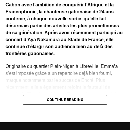
Gabon avec l’ambition de conquérir l’Afrique et la
Francophonie, la chanteuse gabonaise de 24 ans
confirme, à chaque nouvelle sortie, qu’elle fait
désormais partie des artistes les plus prometteuses
de sa génération. Après avoir récemment participé au
concert d’Aya Nakamura au Stade de France, elle
continue d’élargir son audience bien au-delà des
frontières gabonaises.
Originaire du quartier Plein-Niger, à Libreville, Emma’a
s’est imposée grâce à un répertoire déjà bien fourni,
marqué notamment par le succès de Encré. Plus
récemment,
elle a également rejoint le fauteuil de
coach de The Voice Afrique Francophone
, aux côtés
CONTINUE READING
de figures emblématiques de la musique africaine comme
Meiway
et
Josey
, une consécration qui témoigne de la
reconnaissance de son talent.
Son nouveau single,
Frida Kahlo
, confirme cette