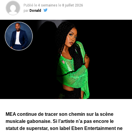
Composé de treize titres,
« Longue Vie »
retrace le
Publié le
4 semaines
le
8 juillet 2026
parcours de
ZEBEN
, de ses débuts dans le rap gabonais
par
Donald
à son affirmation en solo. L’album mêle rap, afro-pop et
dancehall, tout en explorant des thèmes tels que l’amour,
la loyauté, la trahison, les réalités du quotidien et la
réussite.
Le projet rassemble plusieurs collaborations avec
Arielle
T,
Ndoman
,
MHL
,
Fang
,
Evo
— également producteur de
plusieurs morceaux —,
Blackskin
et
Cash-Lowsso
. Des
artistes issus de registres musicaux différents, un choix
qui témoigne de la volonté de
ZEBEN
d’élargir son
univers artistique et qui laisse entrevoir de nombreuses
surprises que les mélomanes découvriront au fil de
l’écoute de
« Longue Vie »
.
Pour porter
« Longue Vie »
, Zang a annoncé une
MEA continue de tracer son chemin sur la scène
campagne de promotion articulée autour de sept clips,
musicale gabonaise. Si l’artiste n’a pas encore le
dont
« Bombarder »
ouvre la marche. Une stratégie qui
statut de superstar, son label Eben Entertainment ne