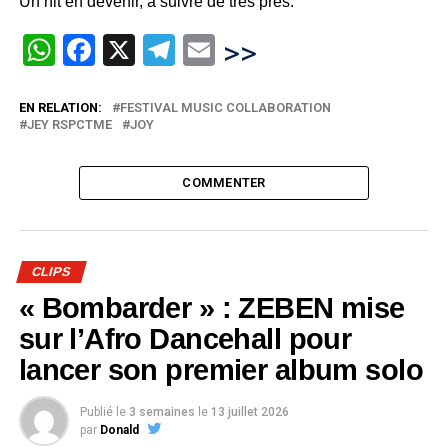
Un hit en devenir, à suivre de très près.
WhatsApp
Facebook
X
Telegram
Email
>>
EN RELATION:
FESTIVAL MUSIC COLLABORATION
JEY RSPCTME
JOY
COMMENTER
CLIPS
« Bombarder » : ZEBEN mise
sur l’Afro Dancehall pour
lancer son premier album solo
Publié le
3 semaines
le
13 juillet 2026
par
Donald