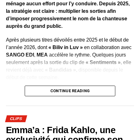
traduit l’ambition de faire de cet album l’un des projets
ménage aucun effort pour l’y conduire. Depuis 2025,
marquants de la scène urbaine gabonaise en 2026.
la stratégie est claire : multiplier les sorties afin
d’imposer progressivement le nom de la chanteuse
WhatsApp
Facebook
X
Telegram
Email
>>
auprès du grand public.
Après plusieurs titres dévoilés entre 2025 et le début de
l’année 2026, dont
« Biliv in Luv »
en collaboration avec
SANGO EDI
,
MEA
accélère le rythme. Quelques jours
seulement après la sortie du clip de
« Sentiments »
, elle
revient déjà avec
« Bandidas »,
disponible depuis le
début de cette semaine.
Cette succession de publications illustre la volonté du
CONTINUE READING
label de maintenir l’artiste au cœur de l’actualité
musicale, de conquérir de nouveaux auditeurs et de
transformer cette régularité en véritable succès populaire.
CLIPS
Une démarche qui reflète également la confiance placée
Emma’a : Frida Kahlo, une
dans le potentiel de
MEA
.
exclusivité qui confirme son