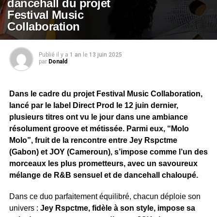
dancehall du projet
Festival Music
Collaboration
Publié il y a
1 an
le
13 juin 2025
par
Donald
Dans le cadre du projet Festival Music Collaboration,
lancé par le label Direct Prod le 12 juin dernier,
plusieurs titres ont vu le jour dans une ambiance
résolument groove et métissée. Parmi eux, “Molo
Molo”, fruit de la rencontre entre Jey Rspctme
(Gabon) et JOY (Cameroun), s’impose comme l’un des
morceaux les plus prometteurs, avec un savoureux
mélange de R&B sensuel et de dancehall chaloupé.
Dans ce duo parfaitement équilibré, chacun déploie son
univers :
Jey Rspctme, fidèle à son style, impose sa