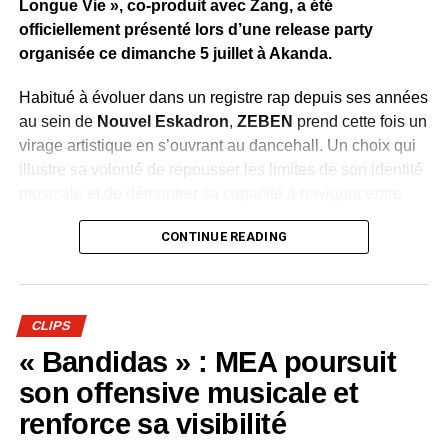
Longue Vie », co-produit avec Zang, a été
officiellement présenté lors d’une release party
organisée ce dimanche 5 juillet à Akanda.
Habitué à évoluer dans un registre rap depuis ses années
au sein de
Nouvel Eskadron
,
ZEBEN
prend cette fois un
virage artistique en s’ouvrant au dancehall. Un choix qui
illustre sa volonté de repousser les limites de son identité
musicale et de démontrer sa capacité à naviguer entre
plusieurs univers.
CONTINUE READING
Dévoilé en avant-première durant la soirée, le clip de
«
Bombarder »
accompagne cette évolution avec une
réalisation aux couleurs de la culture jamaïcaine.
CLIPS
Chorégraphies dynamiques, danseuses et ambiance
« Bandidas » : MEA poursuit
festive renforcent le caractère entraînant du morceau et
traduisent l’énergie que l’artiste souhaite insuffler à ce
son offensive musicale et
nouveau chapitre de sa carrière.
renforce sa visibilité