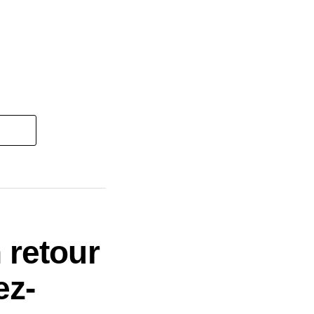
 retour
ez-