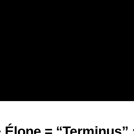
+ Élone = “Terminus” 