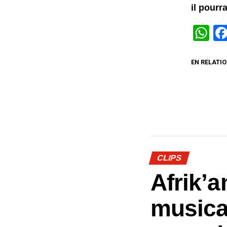
il pourr
W
EN RELATIO
CLIPS
Afrik’a
musica