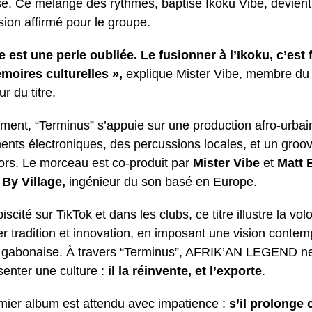
e. Ce mélange des rythmes, baptisé Ikoku Vibe, devient i
sion affirmé pour le groupe.
e est une perle oubliée. Le fusionner à l’Ikoku, c’est 
oires culturelles »,
explique Mister Vibe, membre du 
r du titre.
ment, “Terminus” s’appuie sur une production afro-urba
ents électroniques, des percussions locales, et un groov
ors. Le morceau est co-produit par
Mister Vibe
et
Matt 
r
By Village,
ingénieur du son basé en Europe.
iscité sur TikTok et dans les clubs, ce titre illustre la v
er tradition et innovation, en imposant une vision contem
gabonaise. À travers “Terminus”, AFRIK’AN LEGEND ne
senter une culture :
il la réinvente, et l’exporte
.
mier album est attendu avec impatience :
s’il prolonge