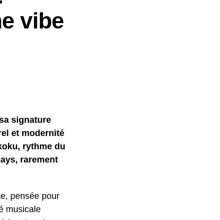
e vibe
sa signature
rel et modernité
Ikoku, rythme du
pays, rarement
te, pensée pour
ité musicale