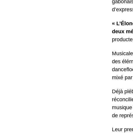
gabonais
d’expres
« L’Élon
deux mém
producteu
Musicale
des élém
danceflo
mixé pa
Déjà pléb
réconcili
musique 
de repré
Leur pre