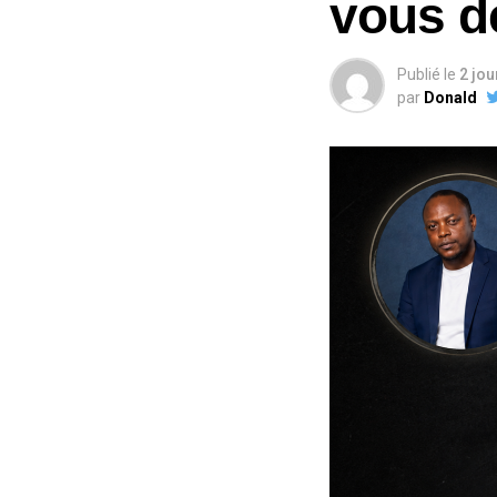
vous d
Publié le
2 jo
par
Donald