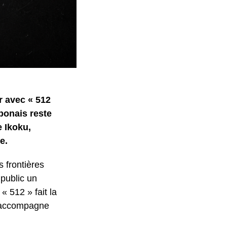
r avec « 512
bonais reste
e Ikoku,
e.
 frontières
public un
« 512 » fait la
i accompagne