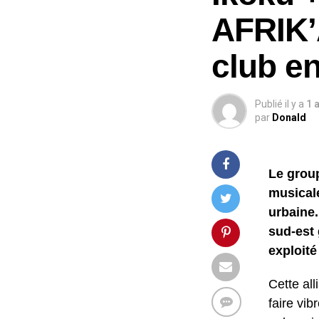
AFRIK’
club e
Publié il y a
1 
par
Donald
Le grou
musicale
urbaine.
sud-est 
exploité
Cette al
faire vib