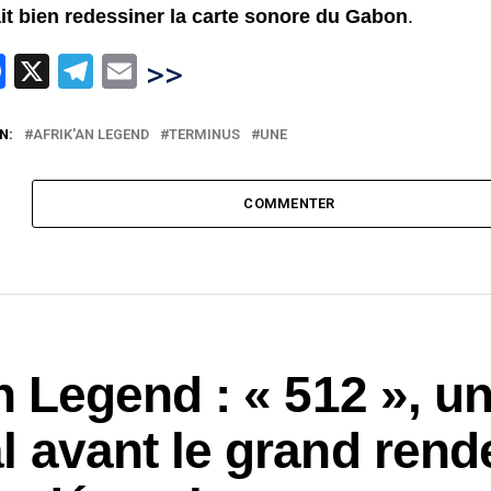
ait bien redessiner la carte sonore du Gabon
.
hatsApp
Facebook
X
Telegram
Email
>>
N:
AFRIK'AN LEGEND
TERMINUS
UNE
COMMENTER
n Legend : « 512 », un
l avant le grand rend