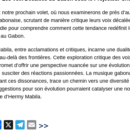
z notre prochain volet, où nous examinerons de près d’aut
gabonaise, scrutant de manière critique leurs voix décal
die pour comprendre comment cette tendance redéfinit l
 au Gabon.
bila, entre acclamations et critiques, incarne une duali
au-delà des frontières. Cette exploration critique des vo
omet d’offrir une perspective nuancée sur une évolution
 susciter des réactions passionnées. La musique gabon
nt ces dissonances, trace un chemin vers une diversité a
uggestions pour son évolution pourraient catalyser une n
ère d’Hermy Mabila.
hatsApp
Facebook
X
Telegram
Email
>>