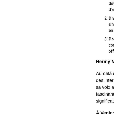
dé
d’
Di
s’h
en
Pr
co
off
Hermy Ma
Au-delà 
des inter
sa voix 
fascinant
significat
À Venir 