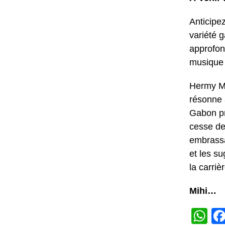
Anticipe
variété 
approfon
musique
Hermy Ma
résonne 
Gabon pr
cesse de
embrassa
et les s
la carri
Mihi…
W