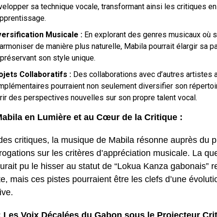
velopper sa technique vocale, transformant ainsi les critiques e
apprentissage.
versification Musicale :
En explorant des genres musicaux où sa
armoniser de manière plus naturelle, Mabila pourrait élargir sa pa
 préservant son style unique.
ojets Collaboratifs :
Des collaborations avec d’autres artistes 
mplémentaires pourraient non seulement diversifier son réperto
rir des perspectives nouvelles sur son propre talent vocal.
bila en Lumière et au Cœur de la Critique :
des critiques, la musique de Mabila résonne auprès du p
rogations sur les critères d’appréciation musicale. La que
aurait pu le hisser au statut de “Lokua Kanza gabonais” 
e, mais ces pistes pourraient être les clefs d’une évolut
ive.
: Les Voix Décalées du Gabon sous le Projecteur Crit