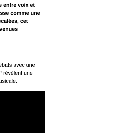
 entre voix et
resse comme une
calées, cet
avenues
débats avec une
”
révèlent une
usicale.