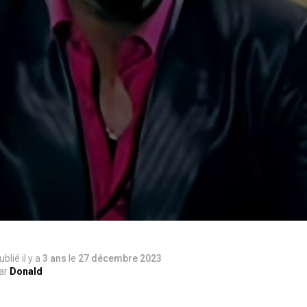
ublié il y a
3 ans
le
27 décembre 2023
ar
Donald