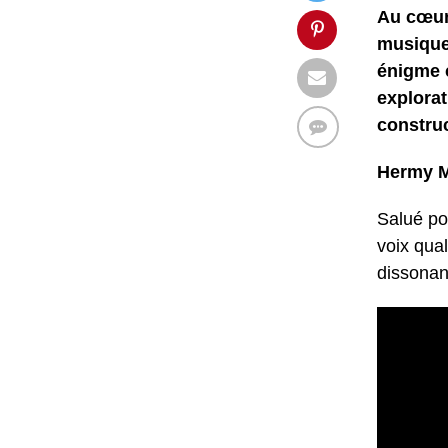
Au cœur
musique
énigme c
explorat
constru
Hermy Ma
Salué po
voix qual
dissonan