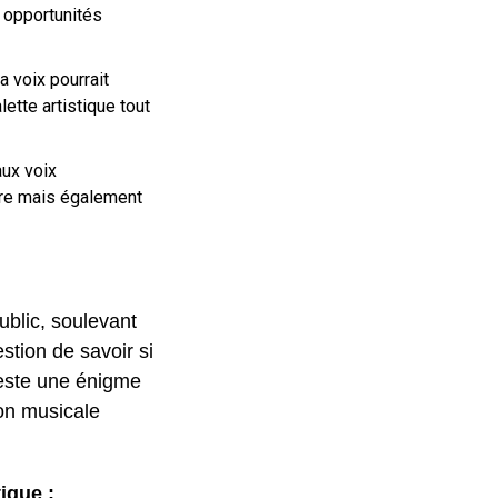
n opportunités
 voix pourrait
lette artistique tout
aux voix
ire mais également
ublic, soulevant
stion de savoir si
reste une énigme
ion musicale
ique :