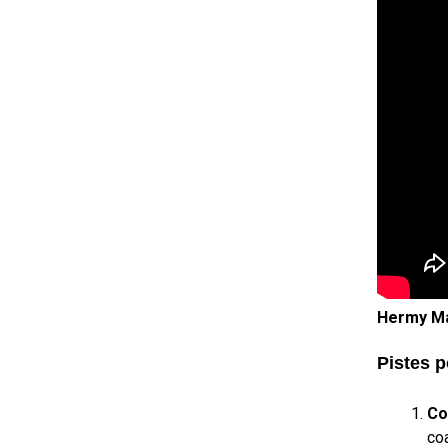
Hermy Ma
Pistes p
Co
co