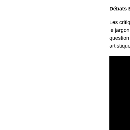
Débats 
Les crit
le jargon
question
artistiqu