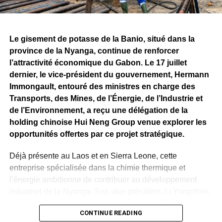
Fortescue, qui prévoit, à terme, des investissements de
plusieurs milliards de dollars ainsi que la création de
milliers d’emplois directs et indirects.
Le gisement de potasse de la Banio, situé dans la
province de la Nyanga, continue de renforcer
Si les attentes demeurent importantes autour du
l’attractivité économique du Gabon. Le 17 juillet
lancement effectif de l’exploitation minière, le bilan
dernier, le vice-président du gouvernement, Hermann
présenté par Fortescue rappelle qu’avant de devenir une
Immongault, entouré des ministres en charge des
mine, Belinga se construit progressivement. Les
Transports, des Mines, de l’Énergie, de l’Industrie et
investissements consentis, les infrastructures déployées
de l’Environnement, a reçu une délégation de la
et les travaux techniques engagés constituent autant
holding chinoise Hui Neng Group venue explorer les
d’étapes qui permettront de déterminer le rythme et
opportunités offertes par ce projet stratégique.
l’ampleur des prochaines phases de ce projet stratégique
pour l’économie gabonaise.
Déjà présente au Laos et en Sierra Leone, cette
entreprise spécialisée dans la chimie thermique et
WhatsApp
Facebook
X
Telegram
Email
>>
l’énergie ambitionne de contribuer au développement
industriel de la Nyanga. Son vice-président, Li Yongzhen,
est venu s’enquérir des avantages et des mécanismes
CONTINUE READING
proposés par l’État gabonais dans le cadre d’un éventuel