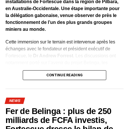
installations de Fortescue dans la région de Pilbara,
en Australie-Occidentale. Une étape importante pour
la délégation gabonaise, venue observer de près le
fonctionnement de l’un des plus grands groupes
miniers au monde.
Cette immersion sur le terrain est intervenue après les
échanges avec le fondateur et président exécutif de
Fortescue, le
Dr Andrew Forrest
. Les discussions ont
notamment porté sur l’avenir du projet Belinga, les
infrastructures nécessaires à son développement, les
CONTINUE READING
investissements, l’industrialisation, la formation des
Gabonais et le transfert de technologies.
À Pilbara, la délégation a découvert une chaîne de
NEWS
production entièrement intégrée, allant de l’extraction du
Fer de Belinga : plus de 250
minerai à son traitement, puis à son transport et à son
exportation. Fortescue exploite cinq sites miniers répartis
milliards de FCFA investis,
entre les pôles de Chichester, de l’Ouest et d’Iron Bridge.
Fortescue dresse le bilan de