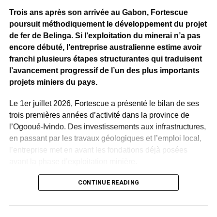
46,2 milliards de dollars
et expédié plus de
2,5 milliards
Trois ans après son arrivée au Gabon, Fortescue
de tonnes de minerai à travers le monde
.
poursuit méthodiquement le développement du projet
Pour le Gabon, cette visite va bien au-delà de la
de fer de Belinga. Si l’exploitation du minerai n’a pas
découverte d’installations industrielles. Elle permet de
encore débuté, l’entreprise australienne estime avoir
mieux mesurer ce que représentera, demain, le
franchi plusieurs étapes structurantes qui traduisent
développement de Belinga, actuellement en phase
l’avancement progressif de l’un des plus importants
d’exploration par Fortescue Belinga.
projets miniers du pays.
Derrière les chiffres et les machines, l’enjeu concerne
Le 1er juillet 2026, Fortescue a présenté le bilan de ses
surtout les emplois, la formation des jeunes, les
trois premières années d’activité dans la province de
infrastructures et les perspectives offertes aux
l’Ogooué-Ivindo. Des investissements aux infrastructures,
populations. En se rendant à Pilbara, Hermann
en passant par les travaux géologiques et l’emploi local,
Immongault a voulu voir, comprendre et préparer les
l’entreprise met en avant les fondations déjà posées
prochaines étapes. L’ambition demeure de faire de
avant la phase d’exploitation minière.
Belinga un projet capable de soutenir durablement
Selon les chiffres communiqués, plus de
CONTINUE READING
250 milliards de
l’industrialisation et la prospérité du Gabon.
FCFA ont été investis depuis son arrivée au Gabon
.
WhatsApp
Facebook
X
Telegram
Email
>>
Un montant qui a notamment permis la réalisation et la