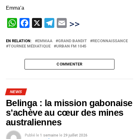
Emma’a
WhatsApp
Facebook
X
Telegram
Email
>>
EN RELATION:
EMMAA
GRAND BANDIT
RECONNAISSANCE
TOURNEE MÉDIATIQUE
URBAN FM 1045
COMMENTER
NEWS
Belinga : la mission gabonaise
s’achève au cœur des mines
australiennes
Publié le
1 semaine
le
29 juillet 2026