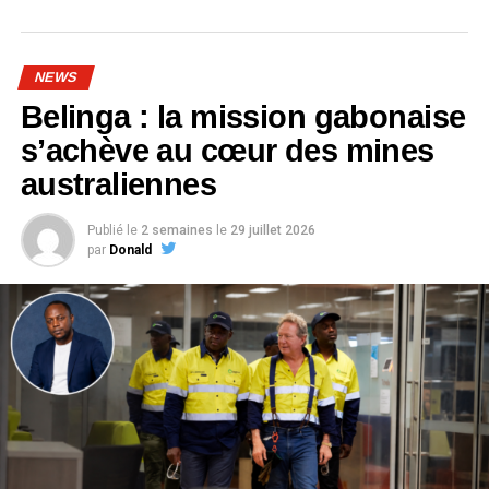
NEWS
Belinga : la mission gabonaise
s’achève au cœur des mines
australiennes
Publié le
2 semaines
le
29 juillet 2026
par
Donald