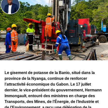
Le volet humain figure également parmi les éléments mis
en avant par l’entreprise. Plus de
700 Gabonaises et
Gabonais sont aujourd’hui directement impliqués
dans le projet
, témoignant de la volonté affichée
d’associer les compétences nationales au
développement de Belinga.
Ces réalisations s’inscrivent dans la continuité de la
convention minière signée entre l’État gabonais et
Fortescue, qui prévoit, à terme, des investissements de
plusieurs milliards de dollars ainsi que la création de
milliers d’emplois directs et indirects.
Le gisement de potasse de la Banio, situé dans la
province de la Nyanga, continue de renforcer
Si les attentes demeurent importantes autour du
l’attractivité économique du Gabon. Le 17 juillet
lancement effectif de l’exploitation minière, le bilan
dernier, le vice-président du gouvernement, Hermann
présenté par Fortescue rappelle qu’avant de devenir une
Immongault, entouré des ministres en charge des
mine, Belinga se construit progressivement. Les
Transports, des Mines, de l’Énergie, de l’Industrie et
investissements consentis, les infrastructures déployées
de l’Environnement, a reçu une délégation de la