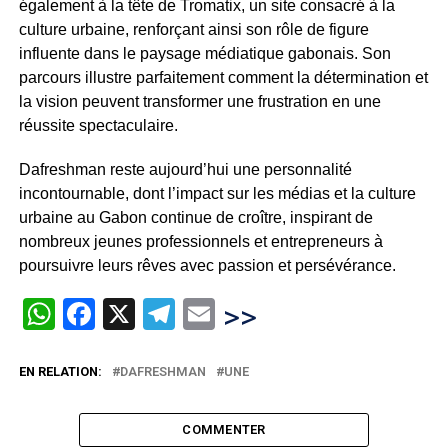
également à la tête de Tromatix, un site consacré à la
culture urbaine, renforçant ainsi son rôle de figure
influente dans le paysage médiatique gabonais. Son
parcours illustre parfaitement comment la détermination et
la vision peuvent transformer une frustration en une
réussite spectaculaire.
Dafreshman reste aujourd’hui une personnalité
incontournable, dont l’impact sur les médias et la culture
urbaine au Gabon continue de croître, inspirant de
nombreux jeunes professionnels et entrepreneurs à
poursuivre leurs rêves avec passion et persévérance.
WhatsApp
Facebook
X
Telegram
Email
>>
EN RELATION:
DAFRESHMAN
UNE
COMMENTER