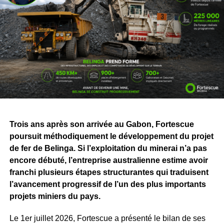
210 millions de tonnes par an
, avec plus de
990
départs de navires minéraliers
. À Perth, le centre
d’opérations « The Hive » permet de suivre à distance les
activités minières, ferroviaires et portuaires grâce aux
données en temps réel et aux technologies autonomes.
Le groupe transporte ainsi plus de 200
millions de
tonnes de minerai chaque année
. Il emploie plus de
20
000 personnes
, a réalisé des projets d’une valeur de
46,2 milliards de dollars
et expédié plus de
2,5 milliards
Trois ans après son arrivée au Gabon, Fortescue
de tonnes de minerai à travers le monde
.
poursuit méthodiquement le développement du projet
Pour le Gabon, cette visite va bien au-delà de la
de fer de Belinga. Si l’exploitation du minerai n’a pas
découverte d’installations industrielles. Elle permet de
encore débuté, l’entreprise australienne estime avoir
mieux mesurer ce que représentera, demain, le
franchi plusieurs étapes structurantes qui traduisent
développement de Belinga, actuellement en phase
l’avancement progressif de l’un des plus importants
d’exploration par Fortescue Belinga.
projets miniers du pays.
Derrière les chiffres et les machines, l’enjeu concerne
Le 1er juillet 2026, Fortescue a présenté le bilan de ses