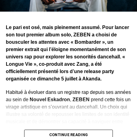
WhatsApp
Facebook
X
Telegram
Email
>>
Le pari est osé, mais pleinement assumé. Pour lancer
son tout premier album solo, ZEBEN a choisi de
bousculer les attentes avec « Bombarder », un
premier extrait qui l’éloigne momentanément de son
univers rap pour explorer les sonorités dancehall. «
Longue Vie », co-produit avec Zang, a été
officiellement présenté lors d’une release party
organisée ce dimanche 5 juillet à Akanda.
Habitué à évoluer dans un registre rap depuis ses années
au sein de
Nouvel Eskadron
,
ZEBEN
prend cette fois un
virage artistique en s’ouvrant au dancehall. Un choix qui
illustre sa volonté de repousser les limites de son identité
musicale et de démontrer sa capacité à naviguer entre
plusieurs univers.
CONTINUE READING