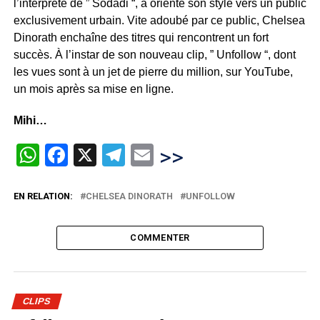
l’interprète de ” Sodadi “, a orienté son style vers un public
exclusivement urbain. Vite adoubé par ce public, Chelsea
Dinorath enchaîne des titres qui rencontrent un fort
succès. À l’instar de son nouveau clip, ” Unfollow “, dont
les vues sont à un jet de pierre du million, sur YouTube,
un mois après sa mise en ligne.
Mihi…
WhatsApp
Facebook
X
Telegram
Email
>>
EN RELATION:
CHELSEA DINORATH
UNFOLLOW
COMMENTER
CLIPS