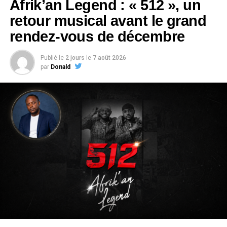
Afrik’an Legend : « 512 », un
retour musical avant le grand
rendez-vous de décembre
Publié le
2 jours
le
7 août 2026
par
Donald