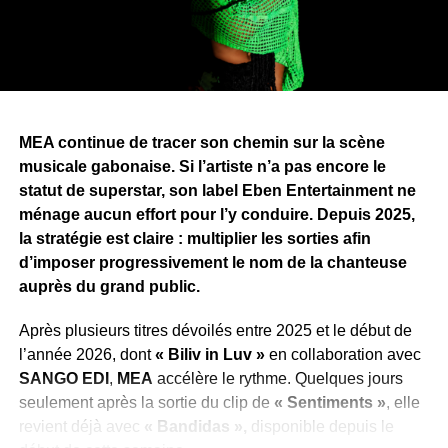
qui témoigne de la volonté de
ZEBEN
d’élargir son
univers artistique et qui laisse entrevoir de nombreuses
surprises que les mélomanes découvriront au fil de
l’écoute de
« Longue Vie »
.
Pour porter
« Longue Vie »
, Zang a annoncé une
MEA continue de tracer son chemin sur la scène
campagne de promotion articulée autour de sept clips,
musicale gabonaise. Si l’artiste n’a pas encore le
dont
« Bombarder »
ouvre la marche. Une stratégie qui
statut de superstar, son label Eben Entertainment ne
traduit l’ambition de faire de cet album l’un des projets
ménage aucun effort pour l’y conduire. Depuis 2025,
marquants de la scène urbaine gabonaise en 2026.
la stratégie est claire : multiplier les sorties afin
d’imposer progressivement le nom de la chanteuse
WhatsApp
Facebook
X
Telegram
Email
>>
auprès du grand public.
Après plusieurs titres dévoilés entre 2025 et le début de
l’année 2026, dont
« Biliv in Luv »
en collaboration avec
SANGO EDI
,
MEA
accélère le rythme. Quelques jours
seulement après la sortie du clip de
« Sentiments »
, elle
revient déjà avec
« Bandidas »,
disponible depuis le