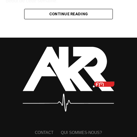
début de cette semaine.
Cette succession de publications illustre la volonté du
CONTINUE READING
label de maintenir l’artiste au cœur de l’actualité
musicale, de conquérir de nouveaux auditeurs et de
transformer cette régularité en véritable succès populaire.
Une démarche qui reflète également la confiance placée
dans le potentiel de
MEA
.
Dans
« Bandidas »
, la chanteuse reste fidèle à son
identité musicale. Sa voix douce se mêle à une
production afro-pop aux sonorités modernes, livrant un
titre mélodieux qui confirme sa direction artistique. Sans
bouleverser sa recette,
MEA
mise sur la constance et
l’authenticité pour séduire les mélomanes.
À force d’enchaîner les sorties et de soigner sa présence
visuelle,
MEA
et
Eben Entertainment
semblent
construire, étape après étape, les bases d’une carrière qui
CONTACT
QUI SOMMES-NOUS?
pourrait bientôt être récompensée par le succès que