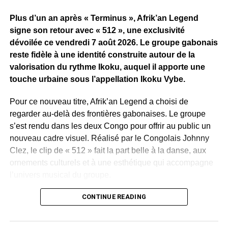
Plus d’un an après « Terminus », Afrik’an Legend
signe son retour avec « 512 », une exclusivité
dévoilée ce vendredi 7 août 2026. Le groupe gabonais
reste fidèle à une identité construite autour de la
valorisation du rythme Ikoku, auquel il apporte une
touche urbaine sous l’appellation Ikoku Vybe.
Pour ce nouveau titre, Afrik’an Legend a choisi de
regarder au-delà des frontières gabonaises. Le groupe
s’est rendu dans les deux Congo pour offrir au public un
nouveau cadre visuel. Réalisé par le Congolais Johnny
Clez, le clip de « 512 » fait la part belle à la danse, aux
ornements culturels et à une esthétique qui accompagne
l’univers musical du groupe.
Ce déplacement traduit aussi une ambition déjà affichée
CONTINUE READING
depuis le succès de « C’est comment ? » : faire voyager
la musique d’Afrik’an Legend et lui donner une résonance