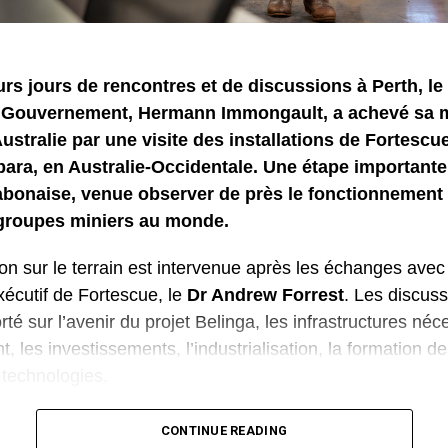
rs jours de rencontres et de discussions à Perth, le 
 Gouvernement, Hermann Immongault, a achevé sa 
 Australie par une visite des installations de Fortescu
bara, en Australie-Occidentale. Une étape importante
abonaise, venue observer de près le fonctionnement 
groupes miniers au monde.
n sur le terrain est intervenue après les échanges avec
xécutif de Fortescue, le
Dr Andrew Forrest
. Les discuss
é sur l’avenir du projet Belinga, les infrastructures néc
 les investissements, l’industrialisation, la formation d
e technologies.
délégation a découvert une chaîne de production entière
CONTINUE READING