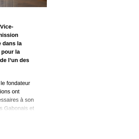
Vice-
mission
e dans la
 pour la
de l’un des
 le fondateur
ions ont
essaires à son
es Gabonais et
ment intégrée,