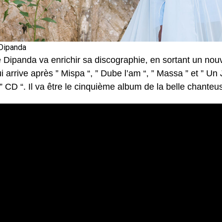
 Dipanda
e Dipanda va enrichir sa discographie, en sortant un nou
 arrive après ” Mispa “, ” Dube l’am “, ” Massa ” et ” U
e ” CD “. Il va être le cinquième album de la belle chant