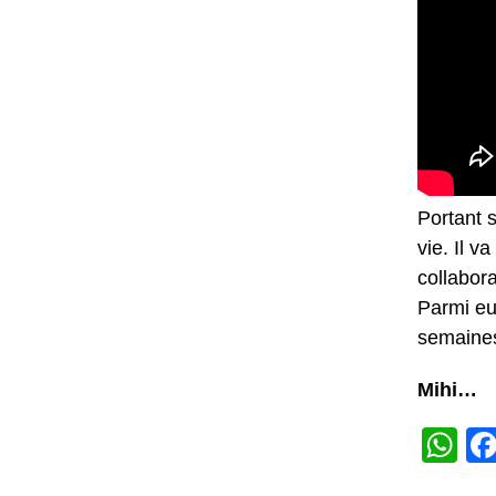
Portant 
vie. Il 
collabora
Parmi eu
semaines
Mihi…
W