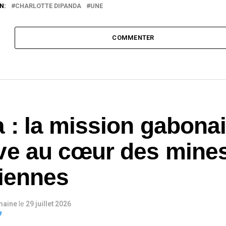
N:
CHARLOTTE DIPANDA
UNE
COMMENTER
a : la mission gabona
ve au cœur des mine
liennes
maine
le
29 juillet 2026