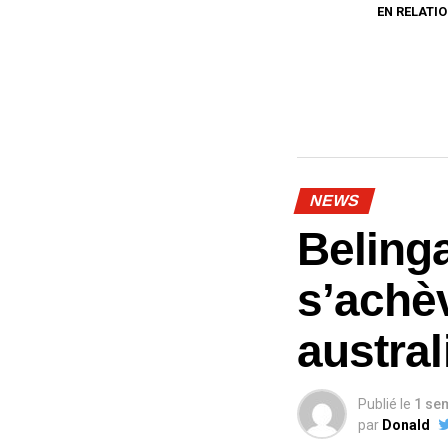
EN RELATIO
NEWS
Beling
s’achè
austra
Publié le
1 se
par
Donald