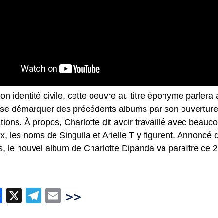
son identité civile, cette oeuvre au titre éponyme parler
va se démarquer des précédents albums par son ouvertur
tions. À propos, Charlotte dit avoir travaillé avec beauco
x, les noms de Singuila et Arielle T y figurent. Annoncé
, le nouvel album de Charlotte Dipanda va paraître ce 2
hatsApp
Facebook
X
Telegram
Email
>>