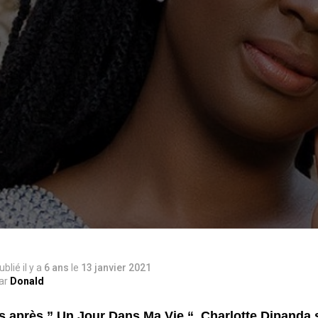
!
ublié il y a
6 ans
le
13 janvier 2021
ar
Donald
s après ” Un Jour Dans Ma Vie “, Charlotte Dipanda s