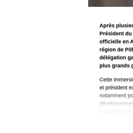
Après plusieu
Président du
officielle en
région de Pil
délégation g
plus grands 
Cette immersio
et président e
notamment port
développement,
le transfert d
À Pilbara, la 