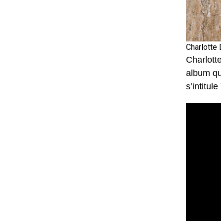
Charlotte
Charlott
album qui
s’intitul