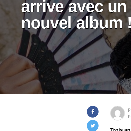
arrive avec un
nouvel album 
P
p
Trois an