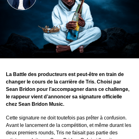
nation, c’est la culture qui transforme les générations. »
Une autre idée traverse également l’œuvre : les armes
divisent les peuples, tandis que les histoires, la musique
et l’art peuvent les rassembler.
Avec ce projet, Yvy Real Killer démontre que son talent
ne se limite pas à la musique. Alors que le premier tome
approche de sa finalisation, il recherche désormais une
maison d’édition pour publier et faire découvrir son œuvre
au public.
La Battle des producteurs est peut-être en train de
changer le cours de la carrière de Tris. Choisi par
WhatsApp
Facebook
X
Telegram
Email
>>
Sean Bridon pour l’accompagner dans ce challenge,
le rappeur vient d’annoncer sa signature officielle
chez Sean Bridon Music.
Cette signature ne doit toutefois pas prêter à confusion.
Avant le lancement de la compétition, et même durant les
deux premiers rounds, Tris ne faisait pas partie des