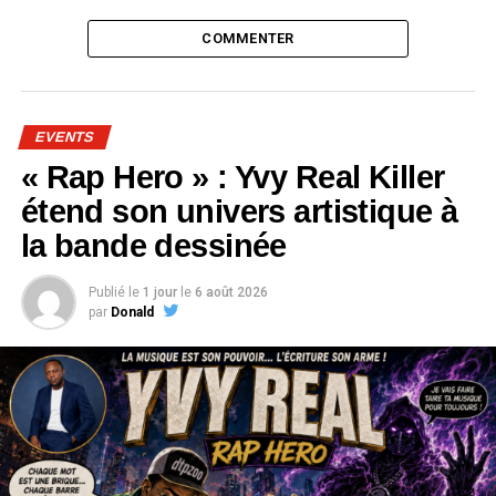
COMMENTER
EVENTS
« Rap Hero » : Yvy Real Killer
étend son univers artistique à
la bande dessinée
Publié le
1 jour
le
6 août 2026
par
Donald