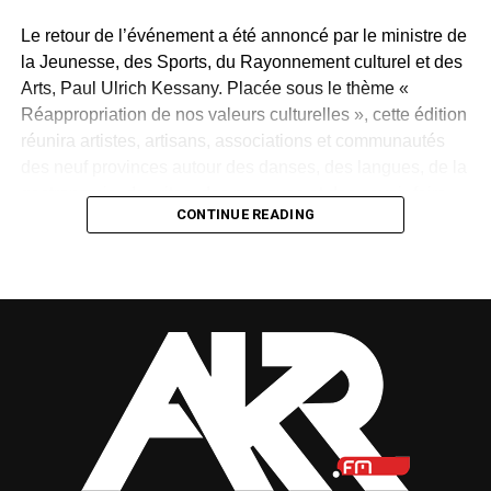
>>
Le retour de l’événement a été annoncé par le ministre de
la Jeunesse, des Sports, du Rayonnement culturel et des
Arts, Paul Ulrich Kessany. Placée sous le thème «
Réappropriation de nos valeurs culturelles », cette édition
réunira artistes, artisans, associations et communautés
des neuf provinces autour des danses, des langues, de la
gastronomie, des rites, des masques et des savoir-faire
CONTINUE READING
traditionnels.
Créée en 1997 par Paul Mba Abessole, alors maire de
Libreville, puis portée au niveau national sous la
présidence d’Omar Bongo Ondimba, la manifestation
n’avait plus été organisée depuis 2018. Son retour
apparaît donc comme une « réparation d’une mémoire »,
selon le ministre.
Mais cette renaissance sera-t-elle durable ? La Fête des
cultures redeviendra-t-elle un rendez-vous régulier ou