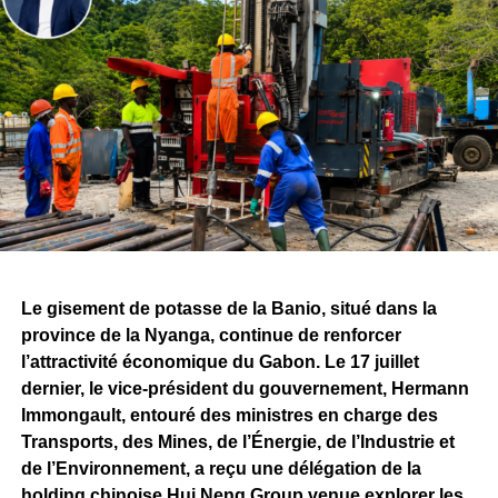
Le volet humain figure également parmi les éléments mis
en avant par l’entreprise. Plus de
700 Gabonaises et
Gabonais sont aujourd’hui directement impliqués
dans le projet
, témoignant de la volonté affichée
d’associer les compétences nationales au
développement de Belinga.
Ces réalisations s’inscrivent dans la continuité de la
convention minière signée entre l’État gabonais et
Fortescue, qui prévoit, à terme, des investissements de
plusieurs milliards de dollars ainsi que la création de
milliers d’emplois directs et indirects.
Le gisement de potasse de la Banio, situé dans la
province de la Nyanga, continue de renforcer
Si les attentes demeurent importantes autour du
l’attractivité économique du Gabon. Le 17 juillet
lancement effectif de l’exploitation minière, le bilan
dernier, le vice-président du gouvernement, Hermann
présenté par Fortescue rappelle qu’avant de devenir une
Immongault, entouré des ministres en charge des
mine, Belinga se construit progressivement. Les
Transports, des Mines, de l’Énergie, de l’Industrie et
investissements consentis, les infrastructures déployées
de l’Environnement, a reçu une délégation de la
et les travaux techniques engagés constituent autant
holding chinoise Hui Neng Group venue explorer les