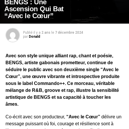
BENGS : Une
Ascension Qui Bat
“Avec le Cœur”
Publié il y a
2 ans
le
7 décembre 2024
par
Donald
Avec son style unique alliant rap, chant et poésie,
BENGS, artiste gabonais prometteur, continue de
séduire le public avec son deuxième single “Avec le
Cœur”, une œuvre vibrante et introspective produite
sous le label Commando++. Ce morceau, véritable
mélange de R&B, groove et rap, illustre la sensibilité
artistique de BENGS et sa capacité à toucher les
âmes.
Co-écrit avec son producteur,
“Avec le Cœur”
délivre un
message puissant où foi, courage et résilience sont à