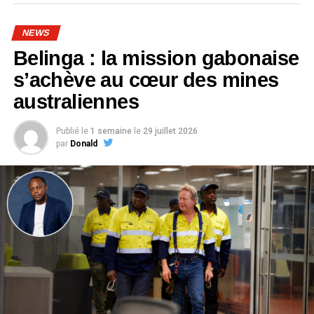
NEWS
Belinga : la mission gabonaise
s’achève au cœur des mines
australiennes
Publié le
1 semaine
le
29 juillet 2026
par
Donald