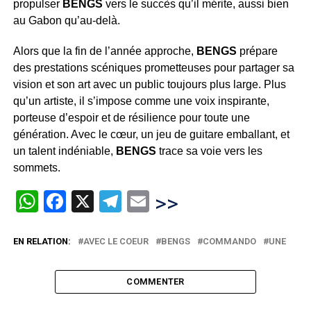
propulser
BENGS
vers le succès qu’il mérite, aussi bien
au Gabon qu’au-delà.
Alors que la fin de l’année approche,
BENGS
prépare
des prestations scéniques prometteuses pour partager sa
vision et son art avec un public toujours plus large. Plus
qu’un artiste, il s’impose comme une voix inspirante,
porteuse d’espoir et de résilience pour toute une
génération. Avec le cœur, un jeu de guitare emballant, et
un talent indéniable,
BENGS
trace sa voie vers les
sommets.
WhatsApp
Facebook
X
Telegram
Email
>>
EN RELATION:
AVEC LE COEUR
BENGS
COMMANDO
UNE
COMMENTER