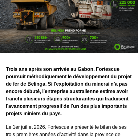
départs de navires minéraliers
. À Perth, le centre
d’opérations « The Hive » permet de suivre à distance les
activités minières, ferroviaires et portuaires grâce aux
données en temps réel et aux technologies autonomes.
Le groupe transporte ainsi plus de 200
millions de
tonnes de minerai chaque année
. Il emploie plus de
20
000 personnes
, a réalisé des projets d’une valeur de
46,2 milliards de dollars
et expédié plus de
2,5 milliards
Trois ans après son arrivée au Gabon, Fortescue
de tonnes de minerai à travers le monde
.
poursuit méthodiquement le développement du projet
Pour le Gabon, cette visite va bien au-delà de la
de fer de Belinga. Si l’exploitation du minerai n’a pas
découverte d’installations industrielles. Elle permet de
encore débuté, l’entreprise australienne estime avoir
mieux mesurer ce que représentera, demain, le
franchi plusieurs étapes structurantes qui traduisent
développement de Belinga, actuellement en phase
l’avancement progressif de l’un des plus importants
d’exploration par Fortescue Belinga.
projets miniers du pays.
Derrière les chiffres et les machines, l’enjeu concerne
Le 1er juillet 2026, Fortescue a présenté le bilan de ses
surtout les emplois, la formation des jeunes, les
trois premières années d’activité dans la province de