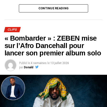
Ce déplacement traduit aussi une ambition déjà affichée
CONTINUE READING
depuis le succès de « C’est comment ? » : faire voyager
la musique d’Afrik’an Legend et lui donner une résonance
au-delà du Gabon.
CLIPS
Devenu l’un des classiques du groupe, « C’est comment
« Bombarder » : ZEBEN mise
? » s’apprête d’ailleurs à connaître une nouvelle vie. Un
sur l’Afro Dancehall pour
remix du morceau figurera sur le prochain album de Fally
lancer son premier album solo
Ipupa, dont la sortie est annoncée pour le 18 septembre
2026.
Publié le
4 semaines
le
13 juillet 2026
par
Donald
Mais la principale surprise de « 512 » arrive à la fin du
clip. Afrik’an Legend y annonce son premier grand
concert, prévu le 5 décembre 2026.
Un rendez-vous loin d’être anodin puisqu’il marquera
également les 10 ans d’existence du groupe. Entre
nouvelle sortie, ouverture internationale, collaboration