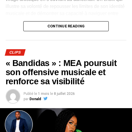
illustre sa volonté de repousser les limites de son identité
musicale et de démontrer sa capacité à naviguer entre
plusieurs univers.
CONTINUE READING
Dévoilé en avant-première durant la soirée, le clip de
«
Bombarder »
accompagne cette évolution avec une
réalisation aux couleurs de la culture jamaïcaine.
CLIPS
Chorégraphies dynamiques, danseuses et ambiance
« Bandidas » : MEA poursuit
festive renforcent le caractère entraînant du morceau et
traduisent l’énergie que l’artiste souhaite insuffler à ce
son offensive musicale et
nouveau chapitre de sa carrière.
renforce sa visibilité
Composé de treize titres,
« Longue Vie »
retrace le
Publié le
1 mois
le
8 juillet 2026
parcours de
ZEBEN
, de ses débuts dans le rap gabonais
par
Donald
à son affirmation en solo. L’album mêle rap, afro-pop et
dancehall, tout en explorant des thèmes tels que l’amour,
la loyauté, la trahison, les réalités du quotidien et la
réussite.