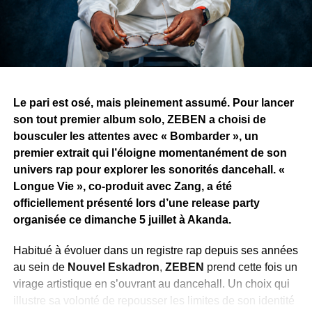
chapitre pour Afrik’an Legend.
WhatsApp
Facebook
X
Telegram
Email
>>
Le pari est osé, mais pleinement assumé. Pour lancer
son tout premier album solo, ZEBEN a choisi de
bousculer les attentes avec « Bombarder », un
premier extrait qui l’éloigne momentanément de son
univers rap pour explorer les sonorités dancehall. «
Longue Vie », co-produit avec Zang, a été
officiellement présenté lors d’une release party
organisée ce dimanche 5 juillet à Akanda.
Habitué à évoluer dans un registre rap depuis ses années
au sein de
Nouvel Eskadron
,
ZEBEN
prend cette fois un
virage artistique en s’ouvrant au dancehall. Un choix qui
illustre sa volonté de repousser les limites de son identité