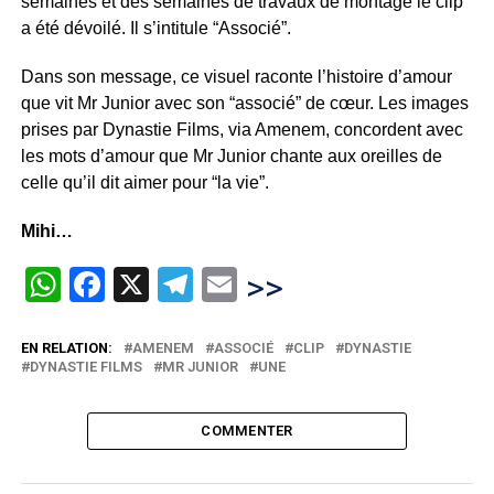
semaines et des semaines de travaux de montage le clip
a été dévoilé. Il s’intitule “Associé”.
Dans son message, ce visuel raconte l’histoire d’amour
que vit Mr Junior avec son “associé” de cœur. Les images
prises par Dynastie Films, via Amenem, concordent avec
les mots d’amour que Mr Junior chante aux oreilles de
celle qu’il dit aimer pour “la vie”.
Mihi…
WhatsApp
Facebook
X
Telegram
Email
>>
EN RELATION:
AMENEM
ASSOCIÉ
CLIP
DYNASTIE
DYNASTIE FILMS
MR JUNIOR
UNE
COMMENTER