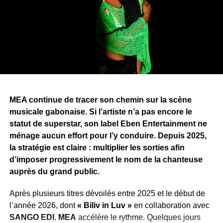
T,
Ndoman
,
MHL
,
Fang
,
Evo
— également producteur de
plusieurs morceaux —,
Blackskin
et
Cash-Lowsso
. Des
artistes issus de registres musicaux différents, un choix
qui témoigne de la volonté de
ZEBEN
d’élargir son
univers artistique et qui laisse entrevoir de nombreuses
surprises que les mélomanes découvriront au fil de
l’écoute de
« Longue Vie »
.
Pour porter
« Longue Vie »
, Zang a annoncé une
MEA continue de tracer son chemin sur la scène
campagne de promotion articulée autour de sept clips,
musicale gabonaise. Si l’artiste n’a pas encore le
dont
« Bombarder »
ouvre la marche. Une stratégie qui
statut de superstar, son label Eben Entertainment ne
traduit l’ambition de faire de cet album l’un des projets
ménage aucun effort pour l’y conduire. Depuis 2025,
marquants de la scène urbaine gabonaise en 2026.
la stratégie est claire : multiplier les sorties afin
d’imposer progressivement le nom de la chanteuse
WhatsApp
Facebook
X
Telegram
Email
>>
auprès du grand public.
Après plusieurs titres dévoilés entre 2025 et le début de
l’année 2026, dont
« Biliv in Luv »
en collaboration avec
SANGO EDI
,
MEA
accélère le rythme. Quelques jours