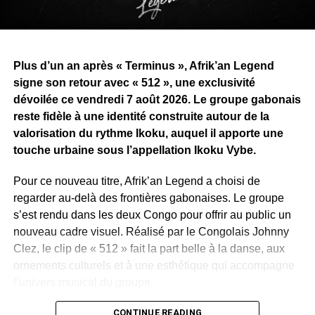
Plus d’un an après « Terminus », Afrik’an Legend
signe son retour avec « 512 », une exclusivité
dévoilée ce vendredi 7 août 2026. Le groupe gabonais
reste fidèle à une identité construite autour de la
valorisation du rythme Ikoku, auquel il apporte une
touche urbaine sous l’appellation Ikoku Vybe.
Pour ce nouveau titre, Afrik’an Legend a choisi de
regarder au-delà des frontières gabonaises. Le groupe
s’est rendu dans les deux Congo pour offrir au public un
nouveau cadre visuel. Réalisé par le Congolais Johnny
Clez, le clip de « 512 » fait la part belle à la danse, aux
ornements culturels et à une esthétique qui accompagne
l’univers musical du groupe.
Ce déplacement traduit aussi une ambition déjà affichée
CONTINUE READING