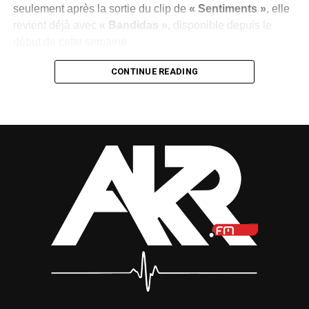
seulement après la sortie du clip de
« Sentiments »
, elle
revient déjà avec
« Bandidas »,
disponible depuis le
début de cette semaine.
Cette succession de publications illustre la volonté du
CONTINUE READING
label de maintenir l’artiste au cœur de l’actualité
musicale, de conquérir de nouveaux auditeurs et de
transformer cette régularité en véritable succès populaire.
Une démarche qui reflète également la confiance placée
dans le potentiel de
MEA
.
Dans
« Bandidas »
, la chanteuse reste fidèle à son
identité musicale. Sa voix douce se mêle à une
production afro-pop aux sonorités modernes, livrant un
titre mélodieux qui confirme sa direction artistique. Sans
bouleverser sa recette,
MEA
mise sur la constance et
l’authenticité pour séduire les mélomanes.
À force d’enchaîner les sorties et de soigner sa présence