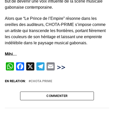
but de devenir une voix influente de la scène musicale
gabonaise contemporaine.
Alors que “Le Prince de l’Empire” résonne dans les
oreilles des auditeurs, CHOTA-PRIME s’impose comme
un artiste qui transcende les frontières, portant fièrement
les couleurs de son héritage et laissant une empreinte
indélébile dans le paysage musical gabonais.
Mihi…
WhatsApp
Facebook
X
Telegram
Email
>>
EN RELATION:
CHOTA PRIME
COMMENTER