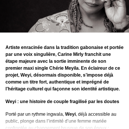
Gabonais à renouer avec leurs origines et à redécouvrir
les richesses culturelles des localités du pays.
“Au Gabon, partout je suis chez moi”, affirme Espoir la
Tigresse dans la chanson, dans une démarche qui
valorise l’unité nationale et le vivre-ensemble au-delà des
appartenances régionales.
Artiste enracinée dans la tradition gabonaise et portée
par une voix singulière, Carine Mirly franchit une
Cette aventure humaine et artistique a finalement donné
étape majeure avec la sortie imminente de son
naissance à “ZOOLENDE”, un titre partagé avec NKZ,
premier maxi single Chérie Meyila. En éclaireur de ce
artiste originaire de la région. Ensemble, les deux artistes
projet, Weyi, désormais disponible, s’impose déjà
livrent une chanson qui célèbre le village, l’identité
comme un titre fort, authentique et imprégné de
culturelle et l’attachement au terroir gabonais.
l’héritage culturel qui façonne son identité artistique.
’
Weyi : une histoire de couple fragilisé par les doutes
WhatsApp
Facebook
X
Telegram
Email
>>
Porté par un rythme ingwala,
Weyi
, déjà accessible au
public, plonge dans l’intimité d’une femme mariée
confrontée au changement brusque de son époux :