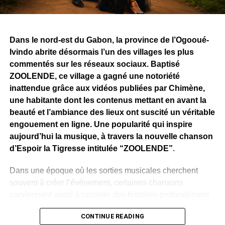
Dans le nord-est du Gabon, la province de l’Ogooué-
Ivindo abrite désormais l’un des villages les plus
commentés sur les réseaux sociaux. Baptisé
ZOOLENDE, ce village a gagné une notoriété
inattendue grâce aux vidéos publiées par Chimène,
une habitante dont les contenus mettant en avant la
beauté et l’ambiance des lieux ont suscité un véritable
engouement en ligne. Une popularité qui inspire
aujourd’hui la musique, à travers la nouvelle chanson
d’Espoir la Tigresse intitulée “ZOOLENDE”
.
Dans une époque où les sorties musicales cherchent
souvent à créer l’événement, certaines chansons
parviennent aussi à raconter des histoires profondément
humaines. Avec ce titre, Espoir la Tigresse signe une
CONTINUE READING
œuvre à la fois musicale, culturelle et identitaire, inspirée