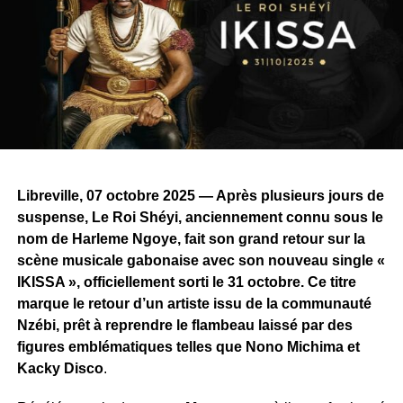
2▪︎Chérie Meyila
3▪︎Ndoumi
4▪︎Amour par intérêt
5▪︎Ne t’en va pas
Les trois premiers titres plongent dans le tradimoderne, en
continuité directe avec l’identité artistique de Carine Mirly.
Les deux derniers titres, quant à eux, s’ouvrent à des
sonorités zouk, confirmant la polyvalence vocale de
Libreville, 07 octobre 2025 — Après plusieurs jours de
l’artiste.
suspense, Le Roi Shéyi, anciennement connu sous le
nom de Harleme Ngoye, fait son grand retour sur la
Une voix façonnée par les racines
scène musicale gabonaise avec son nouveau single «
Originaire de
Koula-Moutou,
Bouyandza Carine Mirela
IKISSA », officiellement sorti le 31 octobre. Ce titre
— connue sur scène sous le nom de Carine Mirly —
marque le retour d’un artiste issu de la communauté
découvre la musique dès l’enfance, imprégnée des
Nzébi, prêt à reprendre le flambeau laissé par des
rythmes traditionnels gabonais comme le ndjobi et
figures emblématiques telles que Nono Michima et
l’ingwala. Sous l’influence de sa grand-mère, danseuse
Kacky Disco
.
traditionnelle, elle affirme très tôt son désir de chanter.