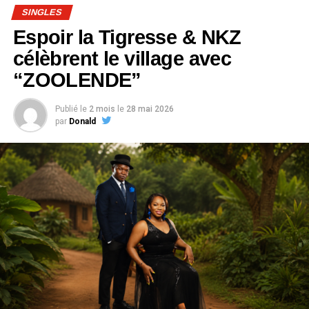
SINGLES
Espoir la Tigresse & NKZ
célèbrent le village avec
“ZOOLENDE”
Publié le
2 mois
le
28 mai 2026
par
Donald