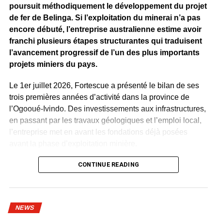
poursuit méthodiquement le développement du projet
Pour le Gabon, cette visite va bien au-delà de la
de fer de Belinga. Si l’exploitation du minerai n’a pas
découverte d’installations industrielles. Elle permet de
encore débuté, l’entreprise australienne estime avoir
mieux mesurer ce que représentera, demain, le
franchi plusieurs étapes structurantes qui traduisent
développement de Belinga, actuellement en phase
l’avancement progressif de l’un des plus importants
d’exploration par Fortescue Belinga.
projets miniers du pays.
Derrière les chiffres et les machines, l’enjeu concerne
Le 1er juillet 2026, Fortescue a présenté le bilan de ses
surtout les emplois, la formation des jeunes, les
trois premières années d’activité dans la province de
infrastructures et les perspectives offertes aux
l’Ogooué-Ivindo. Des investissements aux infrastructures,
populations. En se rendant à Pilbara, Hermann
en passant par les travaux géologiques et l’emploi local,
Immongault a voulu voir, comprendre et préparer les
l’entreprise met en avant les fondations déjà posées
prochaines étapes. L’ambition demeure de faire de
avant la phase d’exploitation minière.
Belinga un projet capable de soutenir durablement
Selon les chiffres communiqués, plus de
CONTINUE READING
250 milliards de
l’industrialisation et la prospérité du Gabon.
FCFA ont été investis depuis son arrivée au Gabon
.
WhatsApp
Facebook
X
Telegram
Email
>>
Un montant qui a notamment permis la réalisation et la
programmation de
225 000 mètres linéaires
de forages
NEWS
destinés à mieux connaître le potentiel du gisement et à