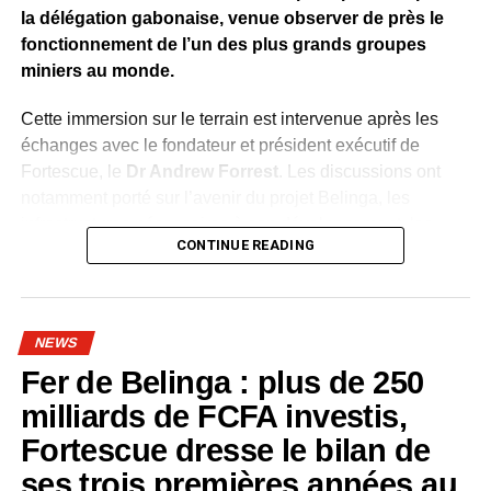
la délégation gabonaise, venue observer de près le
fonctionnement de l’un des plus grands groupes
miniers au monde.
Cette immersion sur le terrain est intervenue après les
échanges avec le fondateur et président exécutif de
Fortescue, le
Dr Andrew Forrest
. Les discussions ont
notamment porté sur l’avenir du projet Belinga, les
infrastructures nécessaires à son développement, les
CONTINUE READING
investissements, l’industrialisation, la formation des
Gabonais et le transfert de technologies.
À Pilbara, la délégation a découvert une chaîne de
NEWS
production entièrement intégrée, allant de l’extraction du
Fer de Belinga : plus de 250
minerai à son traitement, puis à son transport et à son
exportation. Fortescue exploite cinq sites miniers répartis
milliards de FCFA investis,
entre les pôles de Chichester, de l’Ouest et d’Iron Bridge.
Fortescue dresse le bilan de
ses trois premières années au
Cloudbreak et Christmas Creek produisent près de
100