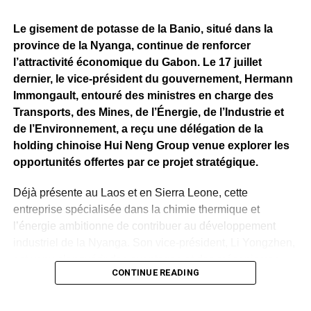
plusieurs milliards de dollars ainsi que la création de
milliers d’emplois directs et indirects.
Le gisement de potasse de la Banio, situé dans la
province de la Nyanga, continue de renforcer
Si les attentes demeurent importantes autour du
l’attractivité économique du Gabon. Le 17 juillet
lancement effectif de l’exploitation minière, le bilan
dernier, le vice-président du gouvernement, Hermann
présenté par Fortescue rappelle qu’avant de devenir une
Immongault, entouré des ministres en charge des
mine, Belinga se construit progressivement. Les
Transports, des Mines, de l’Énergie, de l’Industrie et
investissements consentis, les infrastructures déployées
de l’Environnement, a reçu une délégation de la
et les travaux techniques engagés constituent autant
holding chinoise Hui Neng Group venue explorer les
d’étapes qui permettront de déterminer le rythme et
opportunités offertes par ce projet stratégique.
l’ampleur des prochaines phases de ce projet stratégique
pour l’économie gabonaise.
Déjà présente au Laos et en Sierra Leone, cette
entreprise spécialisée dans la chimie thermique et
WhatsApp
Facebook
X
Telegram
Email
>>
l’énergie ambitionne de contribuer au développement
industriel de la Nyanga. Son vice-président, Li Yongzhen,
est venu s’enquérir des avantages et des mécanismes
CONTINUE READING
proposés par l’État gabonais dans le cadre d’un éventuel
partenariat autour de l’exploitation de la potasse de la
Banio.