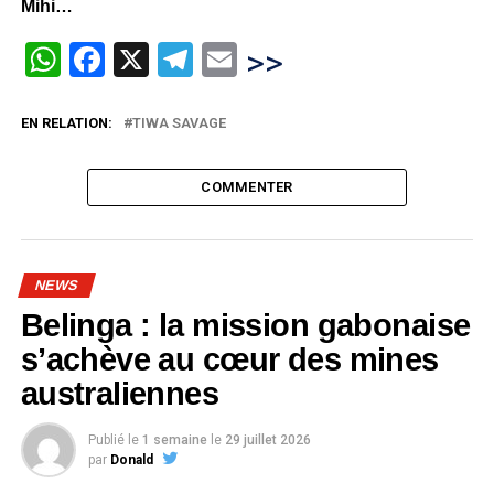
Mihi…
WhatsApp
Facebook
X
Telegram
Email
>>
EN RELATION:
TIWA SAVAGE
COMMENTER
NEWS
Belinga : la mission gabonaise
s’achève au cœur des mines
australiennes
Publié le
1 semaine
le
29 juillet 2026
par
Donald