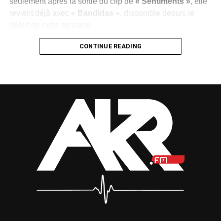
seulement après la sortie du clip de
« Sentiments »
, elle
revient déjà avec
« Bandidas »,
disponible depuis le
début de cette semaine.
Cette succession de publications illustre la volonté du
CONTINUE READING
label de maintenir l’artiste au cœur de l’actualité
musicale, de conquérir de nouveaux auditeurs et de
transformer cette régularité en véritable succès populaire.
Une démarche qui reflète également la confiance placée
dans le potentiel de
MEA
.
Dans
« Bandidas »
, la chanteuse reste fidèle à son
identité musicale. Sa voix douce se mêle à une
production afro-pop aux sonorités modernes, livrant un
titre mélodieux qui confirme sa direction artistique. Sans
bouleverser sa recette,
MEA
mise sur la constance et
l’authenticité pour séduire les mélomanes.
À force d’enchaîner les sorties et de soigner sa présence
visuelle,
MEA
et
Eben Entertainment
semblent