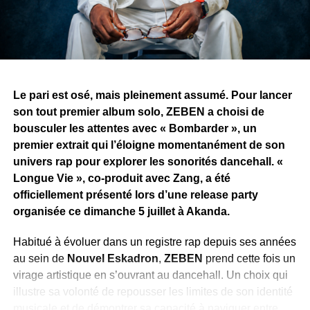
chapitre pour Afrik’an Legend.
WhatsApp
Facebook
X
Telegram
Email
>>
Le pari est osé, mais pleinement assumé. Pour lancer
son tout premier album solo, ZEBEN a choisi de
bousculer les attentes avec « Bombarder », un
premier extrait qui l’éloigne momentanément de son
univers rap pour explorer les sonorités dancehall. «
Longue Vie », co-produit avec Zang, a été
officiellement présenté lors d’une release party
organisée ce dimanche 5 juillet à Akanda.
Habitué à évoluer dans un registre rap depuis ses années
au sein de
Nouvel Eskadron
,
ZEBEN
prend cette fois un
virage artistique en s’ouvrant au dancehall. Un choix qui
illustre sa volonté de repousser les limites de son identité
musicale et de démontrer sa capacité à naviguer entre