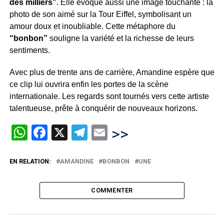
des milliers”
. Elle évoque aussi une image touchante : la
photo de son aimé sur la Tour Eiffel, symbolisant un
amour doux et inoubliable. Cette métaphore du
“bonbon”
souligne la variété et la richesse de leurs
sentiments.
Avec plus de trente ans de carrière, Amandine espère que
ce clip lui ouvrira enfin les portes de la scène
internationale. Les regards sont tournés vers cette artiste
talentueuse, prête à conquérir de nouveaux horizons.
WhatsApp
Facebook
X
Telegram
Email
>>
EN RELATION:
AMANDINE
BONBON
UNE
COMMENTER