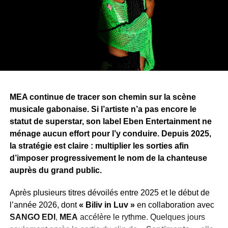
plusieurs morceaux —,
Blackskin
et
Cash-Lowsso
. Des
artistes issus de registres musicaux différents, un choix
qui témoigne de la volonté de
ZEBEN
d’élargir son
univers artistique et qui laisse entrevoir de nombreuses
surprises que les mélomanes découvriront au fil de
l’écoute de
« Longue Vie »
.
Pour porter
« Longue Vie »
, Zang a annoncé une
MEA continue de tracer son chemin sur la scène
campagne de promotion articulée autour de sept clips,
musicale gabonaise. Si l’artiste n’a pas encore le
dont
« Bombarder »
ouvre la marche. Une stratégie qui
statut de superstar, son label Eben Entertainment ne
traduit l’ambition de faire de cet album l’un des projets
ménage aucun effort pour l’y conduire. Depuis 2025,
marquants de la scène urbaine gabonaise en 2026.
la stratégie est claire : multiplier les sorties afin
d’imposer progressivement le nom de la chanteuse
WhatsApp
Facebook
X
Telegram
Email
>>
auprès du grand public.
Après plusieurs titres dévoilés entre 2025 et le début de
l’année 2026, dont
« Biliv in Luv »
en collaboration avec
SANGO EDI
,
MEA
accélère le rythme. Quelques jours