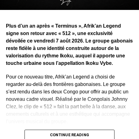
Plus d’un an après « Terminus », Afrik’an Legend
signe son retour avec « 512 », une exclusivité
dévoilée ce vendredi 7 août 2026. Le groupe gabonais
reste fidèle à une identité construite autour de la
valorisation du rythme Ikoku, auquel il apporte une
touche urbaine sous l’appellation Ikoku Vybe.
Pour ce nouveau titre, Afrik’an Legend a choisi de
regarder au-delà des frontières gabonaises. Le groupe
s’est rendu dans les deux Congo pour offrir au public un
nouveau cadre visuel. Réalisé par le Congolais Johnny
Clez, le clip de « 512 » fait la part belle à la danse, aux
ornements culturels et à une esthétique qui accompagne
l’univers musical du groupe.
Ce déplacement traduit aussi une ambition déjà affichée
CONTINUE READING