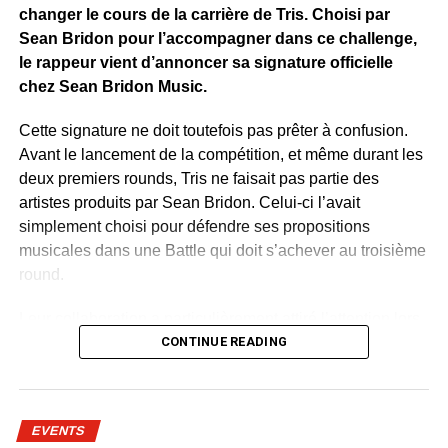
changer le cours de la carrière de Tris. Choisi par
WhatsApp
Facebook
X
Telegram
Email
>>
Sean Bridon pour l’accompagner dans ce challenge,
le rappeur vient d’annoncer sa signature officielle
chez Sean Bridon Music.
Cette signature ne doit toutefois pas prêter à confusion.
Avant le lancement de la compétition, et même durant les
deux premiers rounds, Tris ne faisait pas partie des
artistes produits par Sean Bridon. Celui-ci l’avait
simplement choisi pour défendre ses propositions
musicales dans une Battle qui doit s’achever au troisième
round.
Leur collaboration a particulièrement attiré l’attention lors
de la deuxième étape du concours. Sur un morceau
CONTINUE READING
mêlant rap, sonorités du Bwiti, harpe traditionnelle et
ambiance urbaine, Tris a retrouvé cette lumière qui
semblait lui manquer depuis quelque temps. Le talent, lui,
EVENTS
n’a jamais vraiment été remis en cause. C’est plutôt