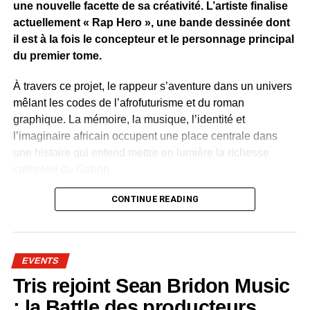
une nouvelle facette de sa créativité. L’artiste finalise
actuellement « Rap Hero », une bande dessinée dont
il est à la fois le concepteur et le personnage principal
du premier tome.
À travers ce projet, le rappeur s’aventure dans un univers
mêlant les codes de l’afrofuturisme et du roman
graphique. La mémoire, la musique, l’identité et
l’imaginaire africain occupent une place centrale dans
une histoire qui entend mettre en lumière la richesse
culturelle du Gabon.
Plusieurs artistes gabonais apparaissent dans l’œuvre.
CONTINUE READING
Leur présence permet de célébrer le patrimoine culturel
contemporain du pays. Rap, slam, danse, traditions
orales, mode et arts visuels sont représentés comme
EVENTS
autant de visages de la créativité nationale.
Tris rejoint Sean Bridon Music
Dans « Rap Hero », la culture devient une force positive.
: la Battle des producteurs