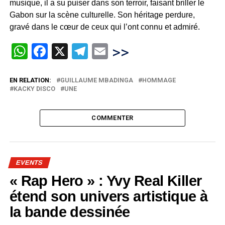
musique, il a su puiser dans son terroir, faisant briller le
Gabon sur la scène culturelle. Son héritage perdure,
gravé dans le cœur de ceux qui l’ont connu et admiré.
WhatsApp
Facebook
X
Telegram
Email
>>
EN RELATION:
GUILLAUME MBADINGA
HOMMAGE
KACKY DISCO
UNE
COMMENTER
EVENTS
« Rap Hero » : Yvy Real Killer
étend son univers artistique à
la bande dessinée