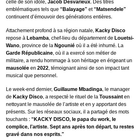
celle de son idole,
Jacob Desvarieux
. Des titres
emblématiques tels que
“Balayage”
et
“Matsendele”
continuent d’émouvoir des générations entières.
Attachement profond à sa région natale,
Kacky Disco
repose à
Lebamba
, chef-lieu du département de
Louetsi-
Wano
, province de la
Ngounié
où il a été inhumé. La
Garde Républicaine
, où il a exercé son métier de
militaire, a rendu hommage à son héritage en érigeant un
mausolée
en
2022
, témoignant ainsi de son impact tant
musical que personnel.
Le week-end dernier,
Guillaume Mbadinga
, le manager
de
Kacky Disco
, a respecté le rituel de la
Toussaint
en
nettoyant le mausolée de l’artiste et en y apportant des
présents. Sur les réseaux sociaux, il a partagé des mots
touchants :
“KACKY DISCO, le papa du work, le
complice, l’artiste. Sept ans après ton départ, tu restes
gravé dans nos esprits.”