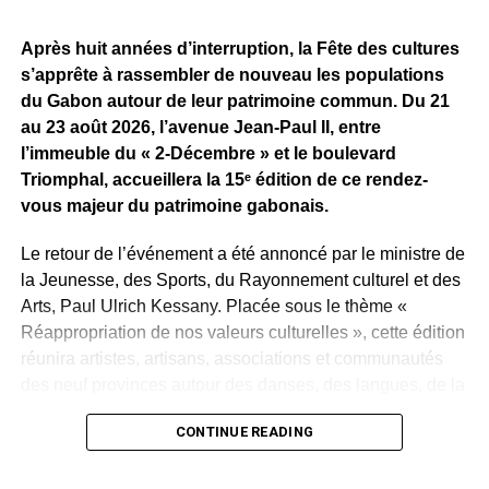
terminée.
Après huit années d’interruption, la Fête des cultures
Reste maintenant à savoir ce que Sean Bridon Music
s’apprête à rassembler de nouveau les populations
prépare pour sa nouvelle recrue. Car après cette belle
du Gabon autour de leur patrimoine commun. Du 21
exposition, le véritable défi sera de proposer des projets
au 23 août 2026, l’avenue Jean-Paul II, entre
réguliers et solides, capables d’inscrire durablement Tris
l’immeuble du « 2-Décembre » et le boulevard
au premier plan de la scène musicale gabonaise.
Triomphal, accueillera la 15ᵉ édition de ce rendez-
vous majeur du patrimoine gabonais.
WhatsApp
Facebook
X
Telegram
Email
>>
Le retour de l’événement a été annoncé par le ministre de
la Jeunesse, des Sports, du Rayonnement culturel et des
Arts, Paul Ulrich Kessany. Placée sous le thème «
Réappropriation de nos valeurs culturelles », cette édition
réunira artistes, artisans, associations et communautés
des neuf provinces autour des danses, des langues, de la
gastronomie, des rites, des masques et des savoir-faire
CONTINUE READING
traditionnels.
Créée en 1997 par Paul Mba Abessole, alors maire de