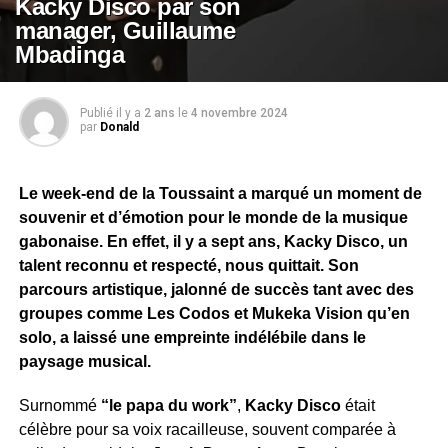
Kacky Disco par son
manager, Guillaume
Mbadinga
Publié il y a
2 ans
le
4 novembre 2024
par
Donald
Le week-end de la Toussaint a marqué un moment de
souvenir et d’émotion pour le monde de la musique
gabonaise. En effet, il y a sept ans, Kacky Disco, un
talent reconnu et respecté, nous quittait. Son
parcours artistique, jalonné de succès tant avec des
groupes comme Les Codos et Mukeka Vision qu’en
solo, a laissé une empreinte indélébile dans le
paysage musical.
Surnommé
“le papa du work”
,
Kacky Disco
était
célèbre pour sa voix racailleuse, souvent comparée à