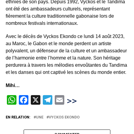
ethnies de son pays. Depuis 1992, Vyckos et le Tandima
ont été des ambassadeurs culturels, représentant
fièrement la culture traditionnelle gabonaise lors de
nombreux festivals internationaux.
Avec le décès de Vyckos Ekondo ce lundi 14 août 2023,
au Maroc, le Gabon et le monde perdent un artiste
polyvalent, un défenseur de la culture et un ambassadeur
de l’harmonie entre l’homme et la nature. Son héritage
perdurera à travers les mélodies envoûtantes du Tandima
et les danses qui ont captivé les scènes du monde entier.
Mihi…
WhatsApp
Facebook
X
Telegram
Email
>>
EN RELATION:
UNE
VYCKOS EKONDO