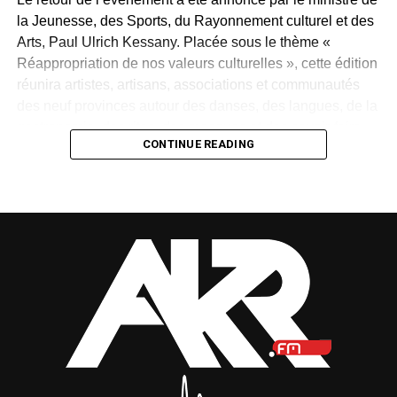
la Jeunesse, des Sports, du Rayonnement culturel et des
Arts, Paul Ulrich Kessany. Placée sous le thème «
Réappropriation de nos valeurs culturelles », cette édition
réunira artistes, artisans, associations et communautés
des neuf provinces autour des danses, des langues, de la
gastronomie, des rites, des masques et des savoir-faire
CONTINUE READING
traditionnels.
Créée en 1997 par Paul Mba Abessole, alors maire de
Libreville, puis portée au niveau national sous la
présidence d’Omar Bongo Ondimba, la manifestation
n’avait plus été organisée depuis 2018. Son retour
apparaît donc comme une « réparation d’une mémoire »,
selon le ministre.
Mais cette renaissance sera-t-elle durable ? La Fête des
cultures redeviendra-t-elle un rendez-vous régulier ou
restera-t-elle une parenthèse exceptionnelle dans
l’agenda national ?