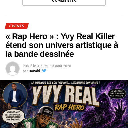
COMMENTER
EVENTS
« Rap Hero » : Yvy Real Killer
étend son univers artistique à
la bande dessinée
Publié le
3 jours
le
6 août 2026
par
Donald