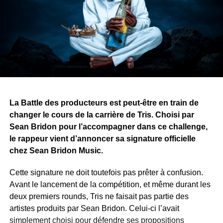
Une autre idée traverse également l’œuvre : les armes
divisent les peuples, tandis que les histoires, la musique
et l’art peuvent les rassembler.
Avec ce projet, Yvy Real Killer démontre que son talent
ne se limite pas à la musique. Alors que le premier tome
approche de sa finalisation, il recherche désormais une
maison d’édition pour publier et faire découvrir son œuvre
au public.
La Battle des producteurs est peut-être en train de
changer le cours de la carrière de Tris. Choisi par
WhatsApp
Facebook
X
Telegram
Email
>>
Sean Bridon pour l’accompagner dans ce challenge,
le rappeur vient d’annoncer sa signature officielle
chez Sean Bridon Music.
Cette signature ne doit toutefois pas prêter à confusion.
Avant le lancement de la compétition, et même durant les
deux premiers rounds, Tris ne faisait pas partie des
artistes produits par Sean Bridon. Celui-ci l’avait
simplement choisi pour défendre ses propositions