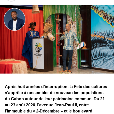
produire. Quelques jours plus tard, l’essai s’est transformé
en contrat.
Sur les réseaux sociaux, Tris a accueilli cette nouvelle
étape avec fierté. Il évoque une vision, une ambition
commune et le début d’une aventure qu’il espère
certainement décisive pour la suite de son parcours.
À travers cette signature, le challenge dépasse désormais
la simple confrontation entre producteurs. Il devient aussi
un espace de rencontres et d’opportunités pour les
artistes. Pour Tris, l’une des premières retombées est déjà
concrète, alors même que la compétition n’est pas encore
terminée.
Après huit années d’interruption, la Fête des cultures
Reste maintenant à savoir ce que Sean Bridon Music
s’apprête à rassembler de nouveau les populations
prépare pour sa nouvelle recrue. Car après cette belle
du Gabon autour de leur patrimoine commun. Du 21
exposition, le véritable défi sera de proposer des projets
au 23 août 2026, l’avenue Jean-Paul II, entre
réguliers et solides, capables d’inscrire durablement Tris
l’immeuble du « 2-Décembre » et le boulevard
au premier plan de la scène musicale gabonaise.