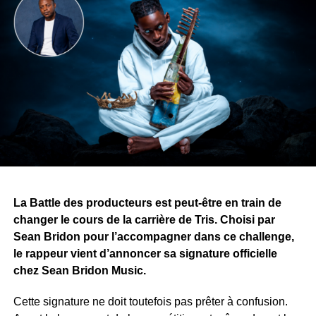
Le message porté par la bande dessinée peut se résumer
par cette phrase : « Ce n’est pas la force qui change une
nation, c’est la culture qui transforme les générations. »
Une autre idée traverse également l’œuvre : les armes
divisent les peuples, tandis que les histoires, la musique
et l’art peuvent les rassembler.
Avec ce projet, Yvy Real Killer démontre que son talent
ne se limite pas à la musique. Alors que le premier tome
approche de sa finalisation, il recherche désormais une
maison d’édition pour publier et faire découvrir son œuvre
au public.
La Battle des producteurs est peut-être en train de
changer le cours de la carrière de Tris. Choisi par
WhatsApp
Facebook
X
Telegram
Email
>>
Sean Bridon pour l’accompagner dans ce challenge,
le rappeur vient d’annoncer sa signature officielle
chez Sean Bridon Music.
Cette signature ne doit toutefois pas prêter à confusion.