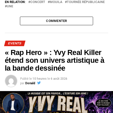
EN RELATION:
CONCERT
MOUILA
TOURNÉE RÉPUBLICAINE
UNE
COMMENTER
EVENTS
« Rap Hero » : Yvy Real Killer
étend son univers artistique à
la bande dessinée
Publié le
10 heures
le
6 août 2026
par
Donald