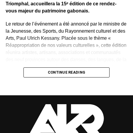
Triomphal, accueillera la 15ᵉ édition de ce rendez-
vous majeur du patrimoine gabonais.
WhatsApp
Facebook
X
Telegram
Email
>>
Le retour de l’événement a été annoncé par le ministre de
la Jeunesse, des Sports, du Rayonnement culturel et des
Arts, Paul Ulrich Kessany. Placée sous le thème «
Réappropriation de nos valeurs culturelles », cette édition
réunira artistes, artisans, associations et communautés
des neuf provinces autour des danses, des langues, de la
gastronomie, des rites, des masques et des savoir-faire
CONTINUE READING
traditionnels.
Créée en 1997 par Paul Mba Abessole, alors maire de
Libreville, puis portée au niveau national sous la
présidence d’Omar Bongo Ondimba, la manifestation
n’avait plus été organisée depuis 2018. Son retour
apparaît donc comme une « réparation d’une mémoire »,
selon le ministre.