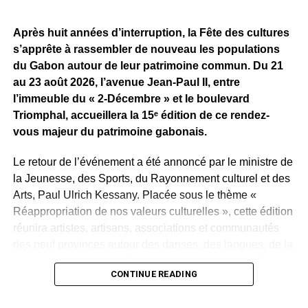
terminée.
Après huit années d’interruption, la Fête des cultures
Reste maintenant à savoir ce que Sean Bridon Music
s’apprête à rassembler de nouveau les populations
prépare pour sa nouvelle recrue. Car après cette belle
du Gabon autour de leur patrimoine commun. Du 21
exposition, le véritable défi sera de proposer des projets
au 23 août 2026, l’avenue Jean-Paul II, entre
réguliers et solides, capables d’inscrire durablement Tris
l’immeuble du « 2-Décembre » et le boulevard
au premier plan de la scène musicale gabonaise.
Triomphal, accueillera la 15ᵉ édition de ce rendez-
vous majeur du patrimoine gabonais.
WhatsApp
Facebook
X
Telegram
Email
>>
Le retour de l’événement a été annoncé par le ministre de
la Jeunesse, des Sports, du Rayonnement culturel et des
Arts, Paul Ulrich Kessany. Placée sous le thème «
Réappropriation de nos valeurs culturelles », cette édition
réunira artistes, artisans, associations et communautés
des neuf provinces autour des danses, des langues, de la
gastronomie, des rites, des masques et des savoir-faire
CONTINUE READING
traditionnels.
Créée en 1997 par Paul Mba Abessole, alors maire de