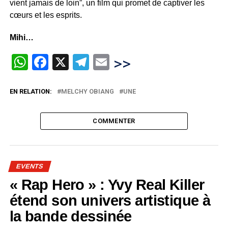
vient jamais de loin”, un film qui promet de captiver les
cœurs et les esprits.
Mihi…
WhatsApp
Facebook
X
Telegram
Email
>>
EN RELATION:
MELCHY OBIANG
UNE
COMMENTER
EVENTS
« Rap Hero » : Yvy Real Killer
étend son univers artistique à
la bande dessinée