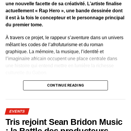
une nouvelle facette de sa créativité. L’artiste finalise
actuellement « Rap Hero », une bande dessinée dont
il est à la fois le concepteur et le personnage principal
du premier tome.
À travers ce projet, le rappeur s’aventure dans un univers
mêlant les codes de l’afrofuturisme et du roman
graphique. La mémoire, la musique, l’identité et
l’imaginaire africain occupent une place centrale dans
une histoire qui entend mettre en lumière la richesse
culturelle du Gabon.
Plusieurs artistes gabonais apparaissent dans l’œuvre.
CONTINUE READING
Leur présence permet de célébrer le patrimoine culturel
contemporain du pays. Rap, slam, danse, traditions
orales, mode et arts visuels sont représentés comme
EVENTS
autant de visages de la créativité nationale.
Tris rejoint Sean Bridon Music
Dans « Rap Hero », la culture devient une force positive.
: la Battle des producteurs