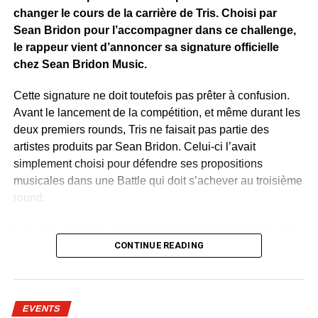
changer le cours de la carrière de Tris. Choisi par
WhatsApp
Facebook
X
Telegram
Email
>>
Sean Bridon pour l’accompagner dans ce challenge,
le rappeur vient d’annoncer sa signature officielle
chez Sean Bridon Music.
Cette signature ne doit toutefois pas prêter à confusion.
Avant le lancement de la compétition, et même durant les
deux premiers rounds, Tris ne faisait pas partie des
artistes produits par Sean Bridon. Celui-ci l’avait
simplement choisi pour défendre ses propositions
musicales dans une Battle qui doit s’achever au troisième
round.
Leur collaboration a particulièrement attiré l’attention lors
de la deuxième étape du concours. Sur un morceau
CONTINUE READING
mêlant rap, sonorités du Bwiti, harpe traditionnelle et
ambiance urbaine, Tris a retrouvé cette lumière qui
semblait lui manquer depuis quelque temps. Le talent, lui,
EVENTS
n’a jamais vraiment été remis en cause. C’est plutôt