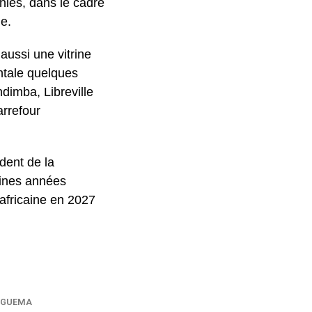
nies, dans le cadre
ne.
aussi une vitrine
ntale quelques
dimba, Libreville
arrefour
ident de la
aines années
africaine en 2027
INGUEMA