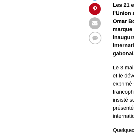
Les 21 e
l’Union 
Omar Bo
marque 
inaugura
internat
gabonai
Le 3 mai 
et le dé
exprimé 
francoph
insisté 
présenté
internat
Quelques