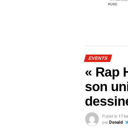
UNE
EVENTS
« Rap H
son uni
dessin
Publié le
17 h
par
Donald