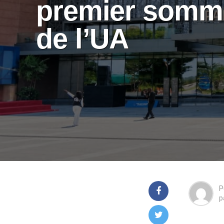
premier somm
de l’UA
P
p