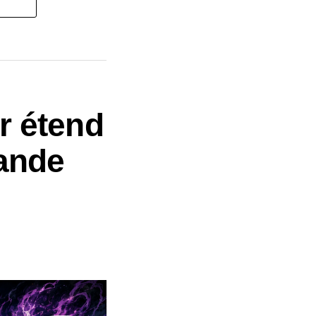
er étend
bande