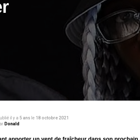
er
ublié il y a
5 ans
le
18 octobre 2021
ar
Donald
nt apporter un vent de fraîcheur dans son prochain 