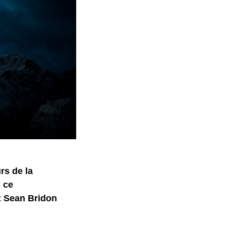
rs de la
 ce
ez Sean Bridon