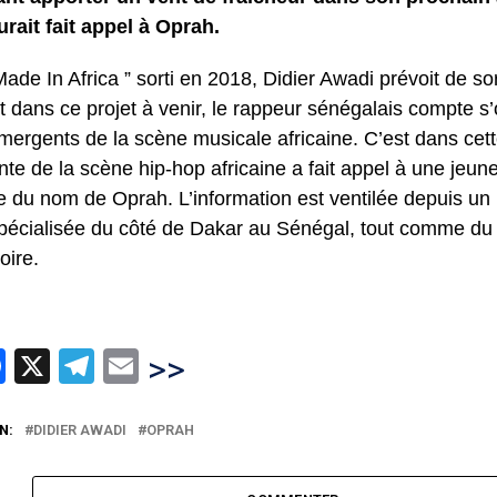
rait fait appel à Oprah.
ade In Africa ” sorti en 2018, Didier Awadi prévoit de so
t dans ce projet à venir, le rappeur sénégalais compte s’
émergents de la scène musicale africaine. C’est dans cet
te de la scène hip-hop africaine a fait appel à une jeu
ne du nom de Oprah. L’information est ventilée depuis u
pécialisée du côté de Dakar au Sénégal, tout comme du 
voire.
hatsApp
Facebook
X
Telegram
Email
>>
N:
DIDIER AWADI
OPRAH