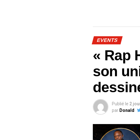
EVENTS
« Rap H
son uni
dessin
Publié le
2 jo
par
Donald