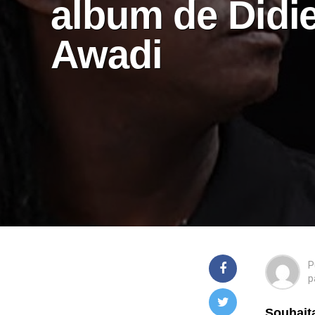
album de Didi
Awadi
P
p
Souhaita