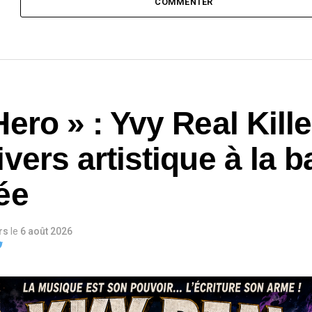
COMMENTER
ero » : Yvy Real Kill
vers artistique à la 
ée
urs
le
6 août 2026