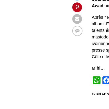
Awadi au
Après ” M
album. E
talents 
mastodon
ivoirien
presse s
Côte d’I
Mihi…
W
EN RELATIO