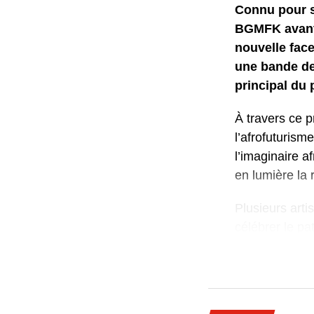
Connu pour s
BGMFK avant 
nouvelle face
une bande des
principal du 
À travers ce p
l’afrofuturism
l’imaginaire a
en lumière la 
Plusieurs art
célébrer le pa
orales, mode 
créativité nati
Dans « Rap Her