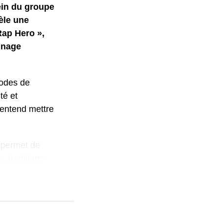
ein du groupe
èle une
 Rap Hero »,
nnage
codes de
té et
 entend mettre
 permet de
, traditions
s de la
 musique et