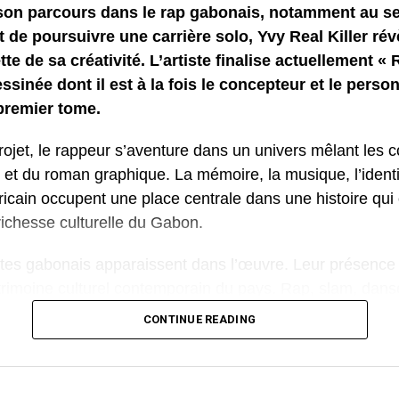
on parcours dans le rap gabonais, notamment au s
de poursuivre une carrière solo, Yvy Real Killer rév
tte de sa créativité. L’artiste finalise actuellement «
sinée dont il est à la fois le concepteur et le perso
premier tome.
rojet, le rappeur s’aventure dans un univers mêlant les 
e et du roman graphique. La mémoire, la musique, l’identi
fricain occupent une place centrale dans une histoire qui
richesse culturelle du Gabon.
istes gabonais apparaissent dans l’œuvre. Leur présence
trimoine culturel contemporain du pays. Rap, slam, danse
et arts visuels sont représentés comme autant de visage
CONTINUE READING
onale.
o », la culture devient une force positive. Les mots, la