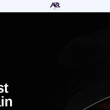
st
in