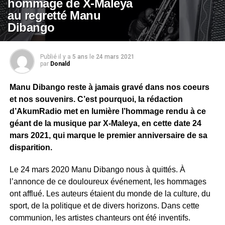
hommage de X-Maleya
au regretté Manu
Dibango
Publié il y a
5 ans
le
24 mars 2021
par
Donald
Manu Dibango reste à jamais gravé dans nos coeurs
et nos souvenirs. C’est pourquoi, la rédaction
d’AkumRadio met en lumière l’hommage rendu à ce
géant de la musique par X-Maleya, en cette date 24
mars 2021, qui marque le premier anniversaire de sa
disparition.
Le 24 mars 2020 Manu Dibango nous à quittés. À
l’annonce de ce douloureux événement, les hommages
ont afflué. Les auteurs étaient du monde de la culture, du
sport, de la politique et de divers horizons. Dans cette
communion, les artistes chanteurs ont été inventifs.