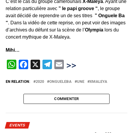
C’est le cas du groupe camerounais
X-Maleya
. Ayant une
relation particulière avec
” le papi groove “
, le groupe
avait décidé de reprendre un de ses titres
” Onguele Ba
“
. Dans la vidéo de cette reprise, on peut voir des images
d’archives du défunt sur la scène de l’
Olympia
lors du
concert mythique de X-Maleya.
Mihi…
WhatsApp
Facebook
X
Telegram
Email
>>
EN RELATION:
2020
ONGUELEBA
UNE
XMALEYA
COMMENTER
EVENTS