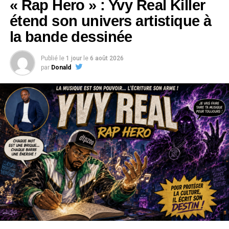
« Rap Hero » : Yvy Real Killer
étend son univers artistique à
la bande dessinée
Publié le
1 jour
le
6 août 2026
par
Donald