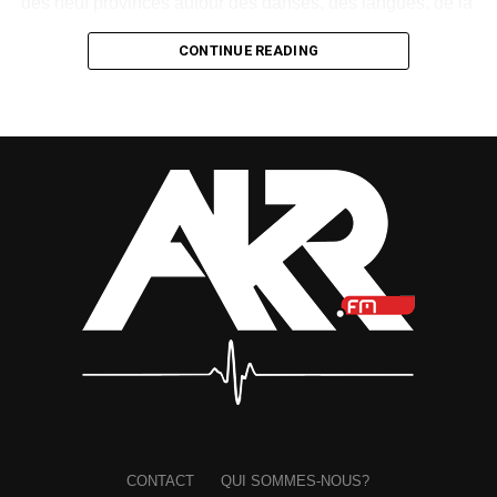
des neuf provinces autour des danses, des langues, de la
gastronomie, des rites, des masques et des savoir-faire
CONTINUE READING
traditionnels.
Créée en 1997 par Paul Mba Abessole, alors maire de
Libreville, puis portée au niveau national sous la
présidence d’Omar Bongo Ondimba, la manifestation
n’avait plus été organisée depuis 2018. Son retour
apparaît donc comme une « réparation d’une mémoire »,
selon le ministre.
Mais cette renaissance sera-t-elle durable ? La Fête des
cultures redeviendra-t-elle un rendez-vous régulier ou
restera-t-elle une parenthèse exceptionnelle dans
l’agenda national ?
Cette relance pose également la question de la vitalité du
milieu culturel gabonais. Les artistes, artisans, danseurs,
créateurs et gardiens des traditions disposent-ils
CONTACT
QUI SOMMES-NOUS?
réellement des espaces, des financements et de