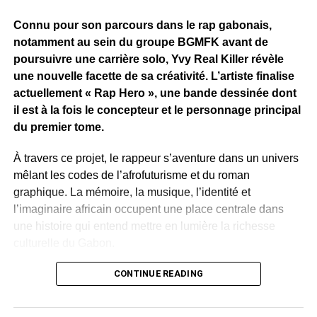
Connu pour son parcours dans le rap gabonais,
notamment au sein du groupe BGMFK avant de
poursuivre une carrière solo, Yvy Real Killer révèle
une nouvelle facette de sa créativité. L’artiste finalise
actuellement « Rap Hero », une bande dessinée dont
il est à la fois le concepteur et le personnage principal
du premier tome.
À travers ce projet, le rappeur s’aventure dans un univers
mêlant les codes de l’afrofuturisme et du roman
graphique. La mémoire, la musique, l’identité et
l’imaginaire africain occupent une place centrale dans
une histoire qui entend mettre en lumière la richesse
culturelle du Gabon.
Plusieurs artistes gabonais apparaissent dans l’œuvre.
CONTINUE READING
Leur présence permet de célébrer le patrimoine culturel
contemporain du pays. Rap, slam, danse, traditions