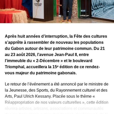
la simple confrontation entre producteurs. Il devient aussi
un espace de rencontres et d’opportunités pour les
artistes. Pour Tris, l’une des premières retombées est déjà
concrète, alors même que la compétition n’est pas encore
terminée.
Après huit années d’interruption, la Fête des cultures
Reste maintenant à savoir ce que Sean Bridon Music
s’apprête à rassembler de nouveau les populations
prépare pour sa nouvelle recrue. Car après cette belle
du Gabon autour de leur patrimoine commun. Du 21
exposition, le véritable défi sera de proposer des projets
au 23 août 2026, l’avenue Jean-Paul II, entre
réguliers et solides, capables d’inscrire durablement Tris
l’immeuble du « 2-Décembre » et le boulevard
au premier plan de la scène musicale gabonaise.
Triomphal, accueillera la 15ᵉ édition de ce rendez-
vous majeur du patrimoine gabonais.
WhatsApp
Facebook
X
Telegram
Email
>>
Le retour de l’événement a été annoncé par le ministre de
la Jeunesse, des Sports, du Rayonnement culturel et des
Arts, Paul Ulrich Kessany. Placée sous le thème «
Réappropriation de nos valeurs culturelles », cette édition
réunira artistes, artisans, associations et communautés