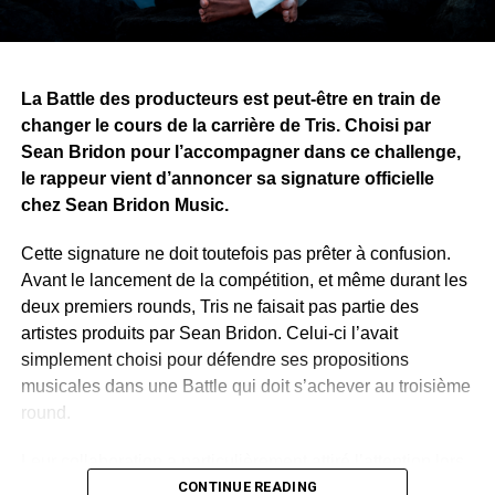
ne se limite pas à la musique. Alors que le premier tome
approche de sa finalisation, il recherche désormais une
maison d’édition pour publier et faire découvrir son œuvre
au public.
La Battle des producteurs est peut-être en train de
changer le cours de la carrière de Tris. Choisi par
WhatsApp
Facebook
X
Telegram
Email
>>
Sean Bridon pour l’accompagner dans ce challenge,
le rappeur vient d’annoncer sa signature officielle
chez Sean Bridon Music.
Cette signature ne doit toutefois pas prêter à confusion.
Avant le lancement de la compétition, et même durant les
deux premiers rounds, Tris ne faisait pas partie des
artistes produits par Sean Bridon. Celui-ci l’avait
simplement choisi pour défendre ses propositions
musicales dans une Battle qui doit s’achever au troisième
round.
Leur collaboration a particulièrement attiré l’attention lors
de la deuxième étape du concours. Sur un morceau
CONTINUE READING