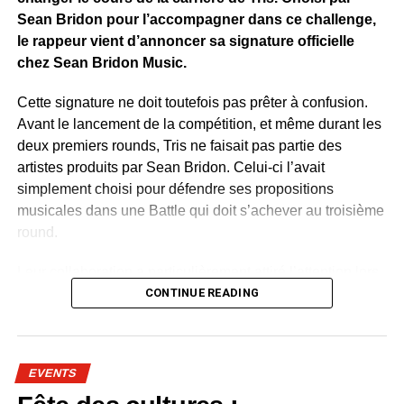
WhatsApp
Facebook
X
Telegram
Email
>>
Sean Bridon pour l’accompagner dans ce challenge,
le rappeur vient d’annoncer sa signature officielle
chez Sean Bridon Music.
Cette signature ne doit toutefois pas prêter à confusion.
Avant le lancement de la compétition, et même durant les
deux premiers rounds, Tris ne faisait pas partie des
artistes produits par Sean Bridon. Celui-ci l’avait
simplement choisi pour défendre ses propositions
musicales dans une Battle qui doit s’achever au troisième
round.
Leur collaboration a particulièrement attiré l’attention lors
de la deuxième étape du concours. Sur un morceau
CONTINUE READING
mêlant rap, sonorités du Bwiti, harpe traditionnelle et
ambiance urbaine, Tris a retrouvé cette lumière qui
semblait lui manquer depuis quelque temps. Le talent, lui,
EVENTS
n’a jamais vraiment été remis en cause. C’est plutôt
l’actualité autour de sa carrière qui était devenue rare,