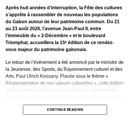
Après huit années d’interruption, la Fête des cultures
Reste maintenant à savoir ce que Sean Bridon Music
s’apprête à rassembler de nouveau les populations
prépare pour sa nouvelle recrue. Car après cette belle
du Gabon autour de leur patrimoine commun. Du 21
exposition, le véritable défi sera de proposer des projets
au 23 août 2026, l’avenue Jean-Paul II, entre
réguliers et solides, capables d’inscrire durablement Tris
l’immeuble du « 2-Décembre » et le boulevard
au premier plan de la scène musicale gabonaise.
Triomphal, accueillera la 15ᵉ édition de ce rendez-
vous majeur du patrimoine gabonais.
WhatsApp
Facebook
X
Telegram
Email
>>
Le retour de l’événement a été annoncé par le ministre de
la Jeunesse, des Sports, du Rayonnement culturel et des
Arts, Paul Ulrich Kessany. Placée sous le thème «
Réappropriation de nos valeurs culturelles », cette édition
réunira artistes, artisans, associations et communautés
des neuf provinces autour des danses, des langues, de la
gastronomie, des rites, des masques et des savoir-faire
CONTINUE READING
traditionnels.
Créée en 1997 par Paul Mba Abessole, alors maire de