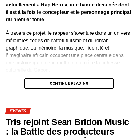
actuellement « Rap Hero », une bande dessinée dont
il est à la fois le concepteur et le personnage principal
du premier tome.
À travers ce projet, le rappeur s’aventure dans un univers
mêlant les codes de l’afrofuturisme et du roman
graphique. La mémoire, la musique, l’identité et
l’imaginaire africain occupent une place centrale dans
une histoire qui entend mettre en lumière la richesse
culturelle du Gabon.
Plusieurs artistes gabonais apparaissent dans l’œuvre.
CONTINUE READING
Leur présence permet de célébrer le patrimoine culturel
contemporain du pays. Rap, slam, danse, traditions
orales, mode et arts visuels sont représentés comme
EVENTS
autant de visages de la créativité nationale.
Tris rejoint Sean Bridon Music
Dans « Rap Hero », la culture devient une force positive.
: la Battle des producteurs
Les mots, la musique et l’art possèdent le pouvoir de