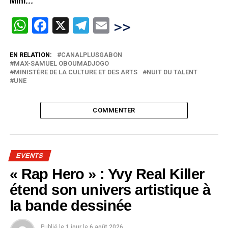
Mihi
…
WhatsApp
Facebook
X
Telegram
Email
>>
EN RELATION:
CANALPLUSGABON
MAX-SAMUEL OBOUMADJOGO
MINISTÈRE DE LA CULTURE ET DES ARTS
NUIT DU TALENT
UNE
COMMENTER
EVENTS
« Rap Hero » : Yvy Real Killer
étend son univers artistique à
la bande dessinée
Publié le
1 jour
le
6 août 2026