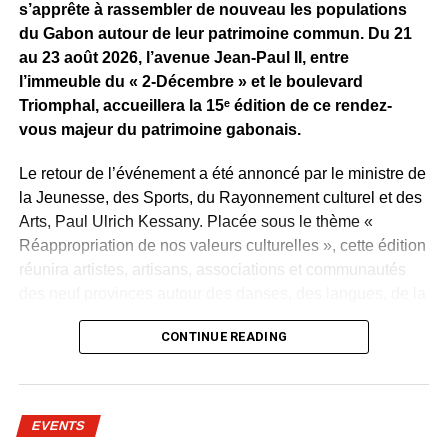
s’apprête à rassembler de nouveau les populations
du Gabon autour de leur patrimoine commun. Du 21
au 23 août 2026, l’avenue Jean-Paul II, entre
l’immeuble du « 2-Décembre » et le boulevard
Triomphal, accueillera la 15ᵉ édition de ce rendez-
vous majeur du patrimoine gabonais.
Le retour de l’événement a été annoncé par le ministre de
la Jeunesse, des Sports, du Rayonnement culturel et des
Arts, Paul Ulrich Kessany. Placée sous le thème «
Réappropriation de nos valeurs culturelles », cette édition
réunira artistes, artisans, associations et communautés
des neuf provinces autour des danses, des langues, de la
gastronomie, des rites, des masques et des savoir-faire
CONTINUE READING
traditionnels.
Créée en 1997 par Paul Mba Abessole, alors maire de
Libreville, puis portée au niveau national sous la
EVENTS
présidence d’Omar Bongo Ondimba, la manifestation