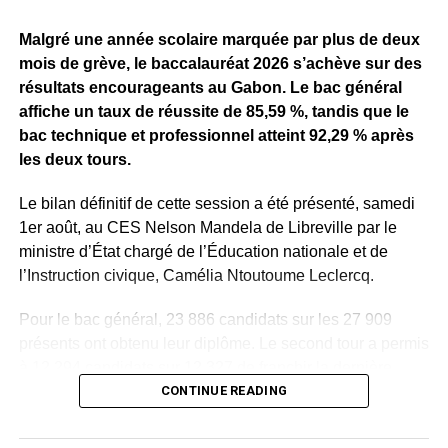
devrait aussi profiter aux exposants et aux petits
commerçants.
Malgré une année scolaire marquée par plus de deux
mois de grève, le baccalauréat 2026 s’achève sur des
Au-delà de la fête, le véritable défi commencera après le
résultats encourageants au Gabon. Le bac général
23 août : faire de la culture un secteur vivant, structuré et
affiche un taux de réussite de 85,59 %, tandis que le
durable, plutôt qu’un simple décor célébré quelques jours
bac technique et professionnel atteint 92,29 % après
avant de retomber dans le silence.
les deux tours.
WhatsApp
Facebook
X
Telegram
Email
>>
Le bilan définitif de cette session a été présenté, samedi
1er août, au CES Nelson Mandela de Libreville par le
ministre d’État chargé de l’Éducation nationale et de
l’Instruction civique, Camélia Ntoutoume Leclercq.
Pour le bac général, 23 886 candidats sur les 27 909
présents ont obtenu leur diplôme. Le second tour a permis
à 12 294 candidats sur 12 327 de franchir la dernière
étape, soit un taux de réussite de 99,73 %. Seuls 33
CONTINUE READING
candidats ont été ajournés.