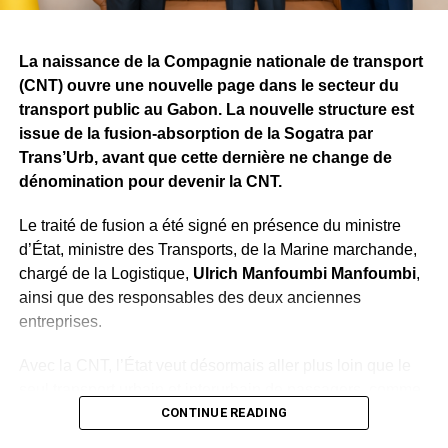
Camélia Ntoutoume Leclercq a félicité les candidats,
leurs familles et le corps enseignant. Ces résultats
récompensent les efforts de toute la communauté
La naissance de la Compagnie nationale de transport
éducative. Avec de meilleures conditions d’apprentissage
(CNT) ouvre une nouvelle page dans le secteur du
et des enseignants davantage considérés et mieux traités,
transport public au Gabon. La nouvelle structure est
les performances pourraient être encore meilleures.
issue de la fusion-absorption de la Sogatra par
Trans’Urb, avant que cette dernière ne change de
WhatsApp
Facebook
X
Telegram
Email
>>
dénomination pour devenir la CNT.
Le traité de fusion a été signé en présence du ministre
d’État, ministre des Transports, de la Marine marchande,
chargé de la Logistique,
Ulrich Manfoumbi Manfoumbi
,
ainsi que des responsables des deux anciennes
entreprises.
Avec la CNT, l’État veut désormais aller plus loin que le
seul transport urbain et interurbain de passagers, comme
le ministre l’avait précédemment annoncé. La compagnie
CONTINUE READING
devra aussi intervenir dans le transport d’hydrocarbures,