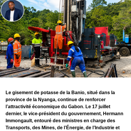
et la présence des équipes mobilisées sur le chantier.
Le volet humain figure également parmi les éléments mis
en avant par l’entreprise. Plus de
700 Gabonaises et
Gabonais sont aujourd’hui directement impliqués
dans le projet
, témoignant de la volonté affichée
d’associer les compétences nationales au
développement de Belinga.
Ces réalisations s’inscrivent dans la continuité de la
convention minière signée entre l’État gabonais et
Fortescue, qui prévoit, à terme, des investissements de
plusieurs milliards de dollars ainsi que la création de
milliers d’emplois directs et indirects.
Le gisement de potasse de la Banio, situé dans la
province de la Nyanga, continue de renforcer
Si les attentes demeurent importantes autour du
l’attractivité économique du Gabon. Le 17 juillet
lancement effectif de l’exploitation minière, le bilan
dernier, le vice-président du gouvernement, Hermann
présenté par Fortescue rappelle qu’avant de devenir une
Immongault, entouré des ministres en charge des
mine, Belinga se construit progressivement. Les
Transports, des Mines, de l’Énergie, de l’Industrie et
investissements consentis, les infrastructures déployées